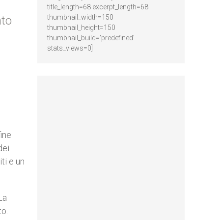
title_length=68 excerpt_length=68
thumbnail_width=150
nto
thumbnail_height=150
thumbnail_build='predefined'
stats_views=0]
fine
dei
ti e un
La
to.