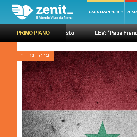
PAPA FRANCESCO
ROM
iù sano e giusto
LEV: “Papa Francesco. Un uomo
PRIMO PIANO
CHIESE LOCALI