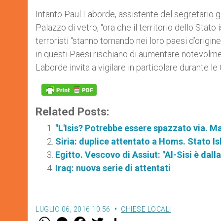
Intanto Paul Laborde, assistente del segretario 
Palazzo di vetro, “ora che il territorio dello Stato
terroristi “stanno tornando nei loro paesi d’origine:
in questi Paesi rischiano di aumentare notevolme
Laborde invita a vigilare in particolare durante l
Related Posts:
"L'Isis? Potrebbe essere spazzato via. M
Siria: duplice attentato a Homs. Stato I
Egitto. Vescovo di Assiut: "Al-Sisi è dal
Iraq: nuova serie di attentati
LUGLIO 06, 2016 10:56
CHIESE LOCALI
W
M
F
T
S