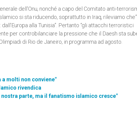
generale dell’Onu, nonché a capo del Comitato anti-terroris
 islamico si sta riducendo, soprattutto in Iraq, rileviamo che”
 dall’Europa alla Tunisia”. Pertanto “gli attacchi terroristici
nte per controbilanciare la pressione che il Daesh sta sub
e Olimpiadi di Rio de Janeiro, in programma ad agosto.
a a molti non conviene"
slamico rivendica
la nostra parte, ma il fanatismo islamico cresce"