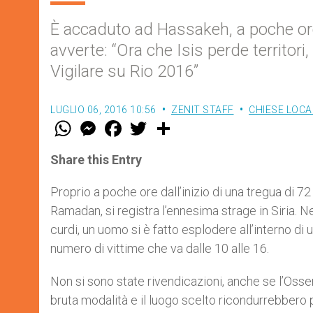
È accaduto ad Hassakeh, a poche ore 
avverte: “Ora che Isis perde territori
Vigilare su Rio 2016”
LUGLIO 06, 2016 10:56
ZENIT STAFF
CHIESE LOCA
W
M
F
T
S
h
e
a
w
h
a
s
c
i
a
t
s
e
t
r
Share this Entry
s
e
b
t
e
A
n
o
e
p
g
o
r
Proprio a poche ore dall’inizio di una tregua di 72
p
e
k
Ramadan, si registra l’ennesima strage in Siria. Ne
r
curdi, un uomo si è fatto esplodere all’interno di u
numero di vittime che va dalle 10 alle 16.
Non si sono state rivendicazioni, anche se l’Osserva
bruta modalità e il luogo scelto ricondurrebbero p