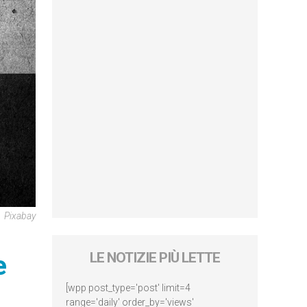
Pixabay
e
LE NOTIZIE PIÙ LETTE
[wpp post_type='post' limit=4
range='daily' order_by='views'