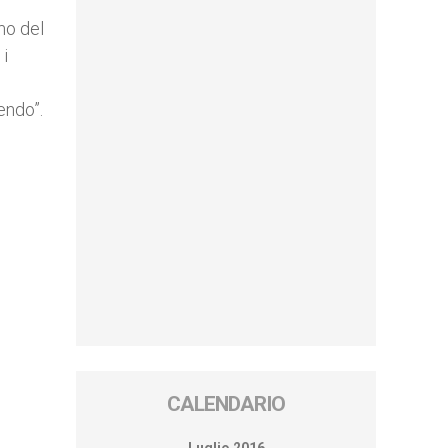
mo del
 i
endo”.
CALENDARIO