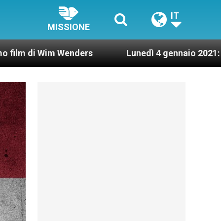
IT
MISSIONE
m Wenders
Lunedì 4 gennaio 2021: Possesso car