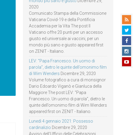
mondo più sano e giusto
Dicembre 29,
2020
Comunicato Stampa della Commissione
Vaticana Covid-19 e della Pontificia
Accademia per la Vita The post Il
Vaticano offre 20 punti per un accesso
giusto ed universale ai vaccini, per un
mondo più sano e giusto appeared first
on ZENIT - Italiano.
LEV: “Papa Francesco. Un uomo di
parola”, dietro le quinte dell’omonimo film
di Wim Wenders
Dicembre 29, 2020
Volume fotografico a cura di monsignor
Dario Edoardo Viganò e Gianluca della
Maggiore The post LEV: “Papa
Francesco. Un uomo di parola”, dietro le
quinte dell’omonimo film di Wim Wenders
appeared first on ZENIT - Italiano.
Lunedì 4 gennaio 2021: Possesso
cardinalizio
Dicembre 29, 2020
Avviso dell’Ufficio delle Celebrazioni