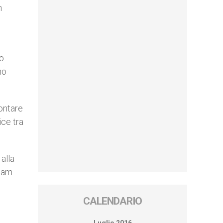
n
to
no
rontare
ice tra
alla
slam
CALENDARIO