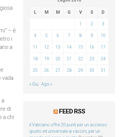
Luglio 2016
igiosa
L
M
M
G
V
S
D
1
2
3
mi” – è
4
5
6
7
8
9
10
etro i
arsi a
11
12
13
14
15
16
17
18
19
20
21
22
23
24
he
25
26
27
28
29
30
31
e vada
« Giu
Ago »
 a
re di
FEED RSS
e a chi
Il Vaticano offre 20 punti per un accesso
giusto ed universale ai vaccini, per un