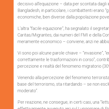
decisivo all’equazione – data per scontata dagli 
Bangladesh, in particolare, i combattenti erano “g
economiche, ben diverse dalla popolazione pover
L’altra “facile equazione”, ha segnalato il segreta
Caritas/Migrantes, dai numeri del FMI e della Co
meramente economico – conviene; anzi ne abbiam
Vi sono poi alcune parole chiave – “invasione”, “e
correttamente le trasformazioni in corso”, contribue
percezione e realtà del fenomeno migratorio (30% 
Venendo alla percezione del fenomeno terrorista, se
base del terrorismo, sta ritardando – se non esclu
moderato”.
Per reazione, ne consegue, in certi casi, una “lett
effettivamente avvenuto ieri sul Lungomare di Por