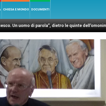
A
CHIESA E MONDO
DOCUMENTI
parola”, dietro le quinte dell’omonimo film di Wim W