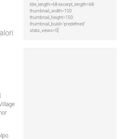
title_length=68 excerpt_length=68
thumbnail_width=150
thumbnail_height=150
thumbnail_build='predefined'
stats_views=0]
alori
l
Village
nor
olpo