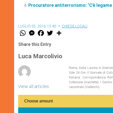
Procuratore antiterrorismo: "C'è legame 
LUGLIO 05, 2016 15:40
CHIESE LOCALI
W
M
F
T
S
h
e
a
w
h
a
s
c
i
a
t
s
e
t
r
Share this Entry
s
e
b
t
e
A
n
o
e
p
g
o
r
Luca Marcolivio
p
e
k
r
Roma, Italia Laurea in Scienze 
Sole 24 Ore. Il Giornale di Os
Italiana. Corrispondenza Roma
Collezione (Hachette). I Santi
View all articles
raccontato (Vallecchi).