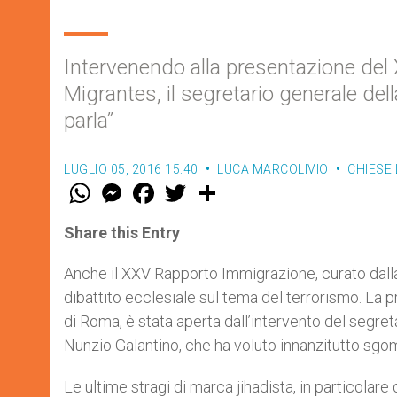
Intervenendo alla presentazione del
Migrantes, il segretario generale del
parla”
LUGLIO 05, 2016 15:40
LUCA MARCOLIVIO
CHIESE 
W
M
F
T
S
h
e
a
w
h
a
s
c
i
a
t
s
e
t
r
Share this Entry
s
e
b
t
e
A
n
o
e
p
g
o
r
Anche il XXV Rapporto Immigrazione, curato dalla 
p
e
k
dibattito ecclesiale sul tema del terrorismo. La 
r
di Roma, è stata aperta dall’intervento del segre
Nunzio Galantino, che ha voluto innanzitutto sgo
Le ultime stragi di marca jihadista, in particolare