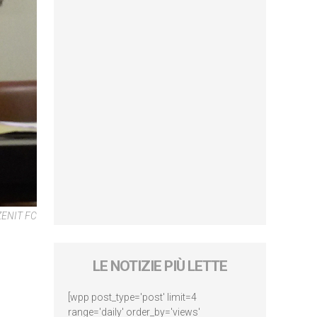
 ZENIT FC
LE NOTIZIE PIÙ LETTE
[wpp post_type='post' limit=4
range='daily' order_by='views'