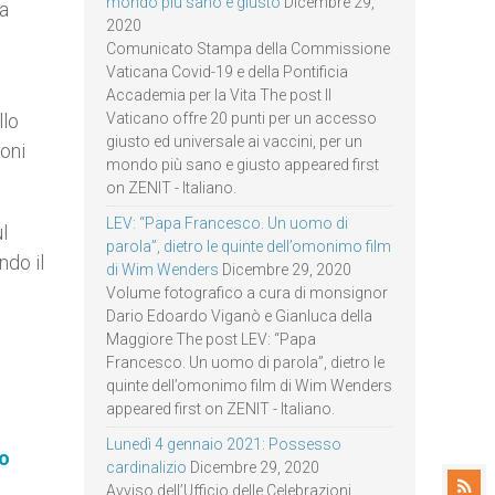
mondo più sano e giusto
Dicembre 29,
za
2020
Comunicato Stampa della Commissione
Vaticana Covid-19 e della Pontificia
Accademia per la Vita The post Il
Vaticano offre 20 punti per un accesso
llo
giusto ed universale ai vaccini, per un
ioni
mondo più sano e giusto appeared first
on ZENIT - Italiano.
LEV: “Papa Francesco. Un uomo di
l
parola”, dietro le quinte dell’omonimo film
ndo il
di Wim Wenders
Dicembre 29, 2020
Volume fotografico a cura di monsignor
Dario Edoardo Viganò e Gianluca della
Maggiore The post LEV: “Papa
Francesco. Un uomo di parola”, dietro le
quinte dell’omonimo film di Wim Wenders
appeared first on ZENIT - Italiano.
Lunedì 4 gennaio 2021: Possesso
eo
cardinalizio
Dicembre 29, 2020
Avviso dell’Ufficio delle Celebrazioni