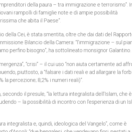
imprenditori della paura – tra immigrazione e terrorismo”. I
iovani rampolli di famiglie note e di ampie possibilità
issima che abita il Paese”.
rio della Cei, è stata smentita, oltre che dai dati del Rappor
mmissione Bilancio della Camera: “l’immigrazione – sul pia
o perfino bisogno”, ha sottolineato monsignor Galantino.
mergenza”, “crisi” – il cui uso “non aiuta certamente ad aff
ndo, piuttosto, a “falsare i dati reali e ad allargare la forb
la percezione; 8,2% i numeri reali)”.
condo il presule, “la lettura integralista dell’Islam, che è 
dendo – la possibilità di incontro con l’esperienza di un I
ura integralista e, quindi, ideologica del Vangelo”, come è
to d’Ascoli: “due bengalesi, che vendevano fiori, pestati a