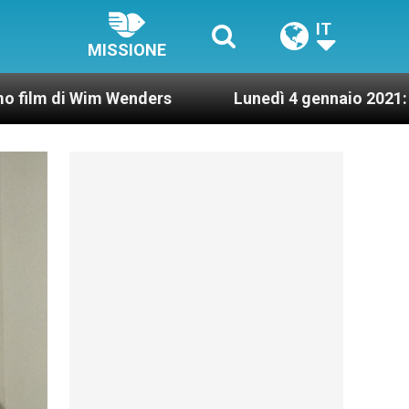
IT
MISSIONE
enders
Lunedì 4 gennaio 2021: Possesso cardina