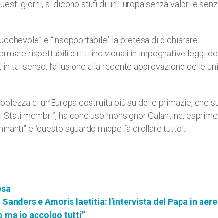
questi giorni, si dicono stufi di un’Europa senza valori e sen
ucchevole” e “insopportabile” la pretesa di dichiarare
rmare rispettabili diritti individuali in impegnative leggi de
, in tal senso, l’allusione alla recente approvazione delle un
ebolezza di un’Europa costruita più su delle primazie, che su
gli Stati membri”, ha concluso monsignor Galantino, esprime
inanti” e “questo sguardo miope fa crollare tutto”.
esa
Sanders e Amoris laetitia: l'intervista del Papa in aer
 ma io accolgo tutti”