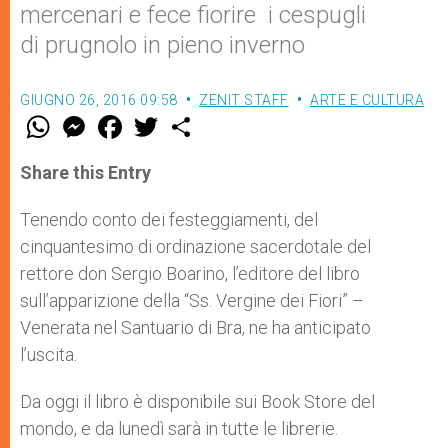
mercenari e fece fiorire i cespugli
di prugnolo in pieno inverno
GIUGNO 26, 2016 09:58
ZENIT STAFF
ARTE E CULTURA
W
M
F
T
S
h
e
a
w
h
a
s
c
i
a
t
s
e
t
r
Share this Entry
s
e
b
t
e
A
n
o
e
p
g
o
r
Tenendo conto dei festeggiamenti, del
p
e
k
cinquantesimo di ordinazione sacerdotale del
r
rettore don Sergio Boarino, l’editore del libro
sull’apparizione della “Ss. Vergine dei Fiori” –
Venerata nel Santuario di Bra, ne ha anticipato
l’uscita.
Da oggi il libro è disponibile sui Book Store del
mondo, e da lunedì sarà in tutte le librerie.