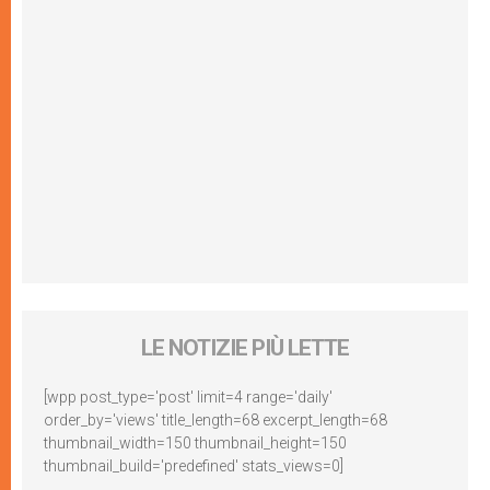
LE NOTIZIE PIÙ LETTE
[wpp post_type='post' limit=4 range='daily'
order_by='views' title_length=68 excerpt_length=68
thumbnail_width=150 thumbnail_height=150
thumbnail_build='predefined' stats_views=0]