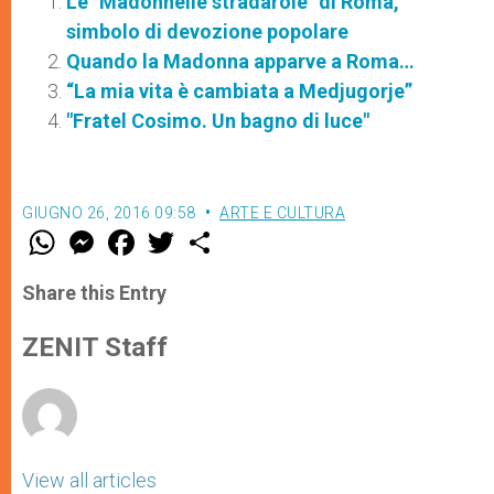
Le "Madonnelle stradarole" di Roma,
simbolo di devozione popolare
Quando la Madonna apparve a Roma…
“La mia vita è cambiata a Medjugorje”
"Fratel Cosimo. Un bagno di luce"
GIUGNO 26, 2016 09:58
ARTE E CULTURA
W
M
F
T
S
h
e
a
w
h
a
s
c
i
a
t
s
e
t
r
Share this Entry
s
e
b
t
e
A
n
o
e
p
g
o
r
ZENIT Staff
p
e
k
r
View all articles