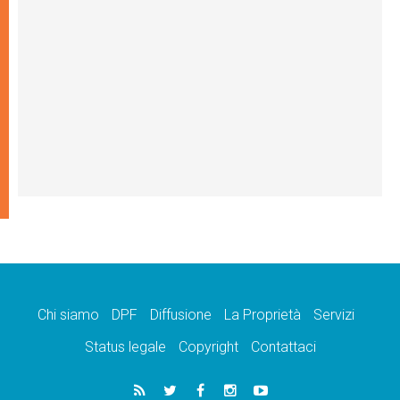
Chi siamo
DPF
Diffusione
La Proprietà
Servizi
Status legale
Copyright
Contattaci