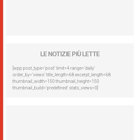
LE NOTIZIE PIÙ LETTE
[wpp post_type='post' limit=4 range='daily'
order_by='views' title_length=68 excerpt_length=68
thumbnail_width=150 thumbnail_height=150
thumbnail_build='predefined' stats_views=0]