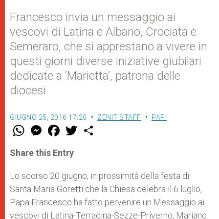
Francesco invia un messaggio ai
vescovi di Latina e Albano, Crociata e
Semeraro, che si apprestano a vivere in
questi giorni diverse iniziative giubilari
dedicate a ‘Marietta’, patrona delle
diocesi
GIUGNO 25, 2016 17:20
ZENIT STAFF
PAPI
W
M
F
T
S
h
e
a
w
h
a
s
c
i
a
t
s
e
t
r
Share this Entry
s
e
b
t
e
A
n
o
e
p
g
o
r
Lo scorso 20 giugno, in prossimità della festa di
p
e
k
Santa Maria Goretti che la Chiesa celebra il 6 luglio,
r
Papa Francesco ha fatto pervenire un Messaggio ai
vescovi di Latina-Terracina-Sezze-Priverno, Mariano