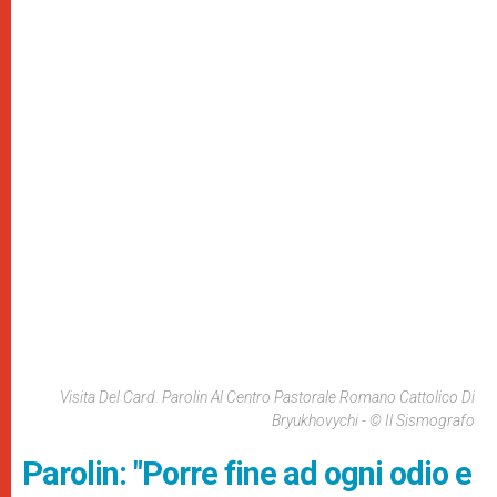
Visita Del Card. Parolin Al Centro Pastorale Romano Cattolico Di
Bryukhovychi - © Il Sismografo
Parolin: "Porre fine ad ogni odio e