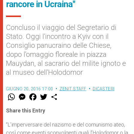
rancore in Ucraina"
Concluso il viaggio del Segretario di
Stato. Oggi l’incontro a Kyiv con il
Consiglio panucraino delle Chiese,
dopo l’omaggio floreale in piazza
Mauydan, al sacrario del milite ignoto e
al museo dell’Holodomor
GIUGNO 20, 2016 17:00
ZENIT STAFF
DICASTERI
W
M
F
T
S
h
e
a
w
h
a
s
c
i
a
t
s
e
t
r
Share this Entry
s
e
b
t
e
A
n
o
e
p
g
o
r
“L’imperversare del nazismo e del comunismo ateo,
p
e
k
così come eventi sconvolgenti quali l’Holodomor o la
r