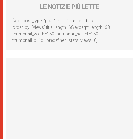
LE NOTIZIE PIÙ LETTE
[wpp post_type='post' limit=4 range='daily'
order_by='views' title_length=68 excerpt_length=68
thumbnail_width=150 thumbnail_height=150
thumbnail_build='predefined' stats_views=0]