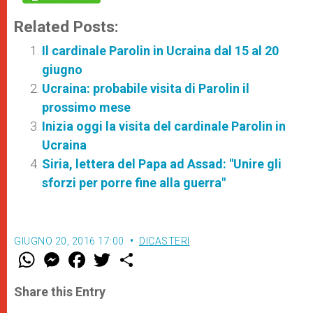
Related Posts:
Il cardinale Parolin in Ucraina dal 15 al 20
giugno
Ucraina: probabile visita di Parolin il
prossimo mese
Inizia oggi la visita del cardinale Parolin in
Ucraina
Siria, lettera del Papa ad Assad: "Unire gli
sforzi per porre fine alla guerra"
GIUGNO 20, 2016 17:00
DICASTERI
W
M
F
T
S
h
e
a
w
h
a
s
c
i
a
t
s
e
t
r
Share this Entry
s
e
b
t
e
A
n
o
e