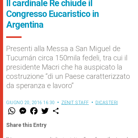
Il cardinale Re chiude il
Congresso Eucaristico in
Argentina
Presenti alla Messa a San Miguel de
Tucumán circa 150mila fedeli, tra cui il
presidente Macri che ha auspicato la
costruzione “di un Paese caratterizzato
da speranza e lavoro”
GIUGNO 20, 2016 16:30
ZENIT STAFF
DICASTERI
W
M
F
T
S
h
e
a
w
h
a
s
c
i
a
t
s
e
t
r
Share this Entry
s
e
b
t
e
A
n
o
e
p
g
o
r