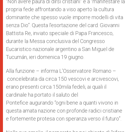
“Non avere paura di dirsi cristiani” e a “manifestare la
p
e
k
propria fede affrontando a viso aperto la cultura
r
dominante che spesso vuole imporre modelli di vita
senza Dio”. Questa l’esortazione del card. Giovanni
Battista Re, inviato speciale di Papa Francesco,
durante la Messa conclusiva del Congresso
Eucaristico nazionale argentino a San Miguel de
Tucumán, ieri domenica 19 giugno.
Alla funzione – informa L’Osservatore Romano –
concelebrata da circa 150 vescovi e arcivescovi,
erano presenti circa 150mila fedeli, ai quali il
cardinale ha portato il saluto del
Pontefice augurando “ogni bene a quanti vivono in
questa amata nazione con profonde radici cristiane
e fortemente protesa con speranza verso il futuro”.