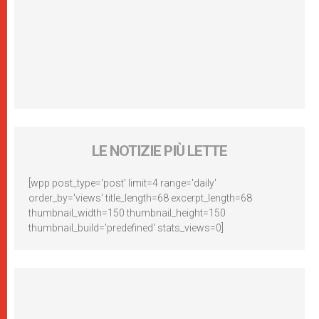
LE NOTIZIE PIÙ LETTE
[wpp post_type='post' limit=4 range='daily'
order_by='views' title_length=68 excerpt_length=68
thumbnail_width=150 thumbnail_height=150
thumbnail_build='predefined' stats_views=0]