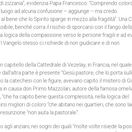
di zizzania”, evidenzia Papa Francesco. “Comprendo color
ia luogo ad alcuna confusione – aggiunge – ma credo
 bene che lo Spirito sparge in mezzo alla fragilità”. Una 
ibile, benché corra il rischio di sporcarsi con il fango dell
la logica della compassione verso le persone fragili e ad e
Il Vangelo stesso ci richiede di non giudicare e di non
n capitello della Cattedrale di Vezelay, in Francia, nel quale
 e dall’altra parte è presente “Gesù pastore, che lo porta sul
no la catechesi con le figure, avevano capito il mistero di G
a in causa don Primo Mazzolari, autore della famosa omeli
 “che ha capito bene questa complessità, nella logica del
i migliori di coloro “che abitano nei quartieri, che sono lad
esunzione “non aiuta la pastorale”.
gli anziani, nei sogni dei quali “molte volte risiede la poss