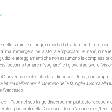
PI
he delle famiglie di oggi, in modo da trattare certi temi con
ta” ma immergersi nella storia e “sporcarsi le mani”, rimane
in giudizi e atteggiamenti che non assumono la complessità 
 essi possano tornare a “sognare” e i giovani ad avere “vision
 al Convegno ecclesiale della diocesi di Roma, che si apre 
La letizia dell’amore: il cammino delle famiglie a Roma alla l
pa Francesco.
 dice il Papa nel suo lungo discorso, ma piuttosto recupera 
eratori pastorali della Diocesi di Roma “alcune idee/tensio