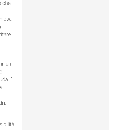
o che
Chiesa
a
vitare
 in un
le
iuda…”
a
ri,
ibilità