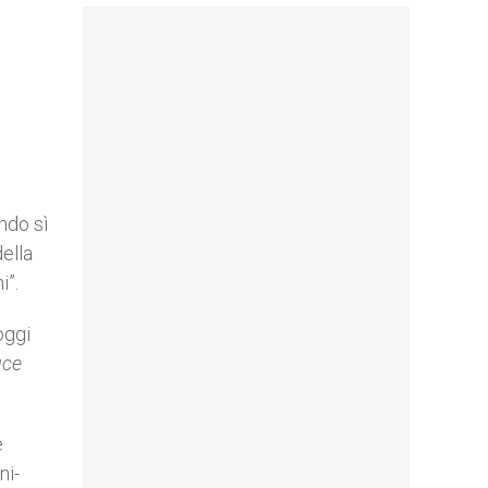
ndo sì
della
i”.
oggi
uce
e
ni-