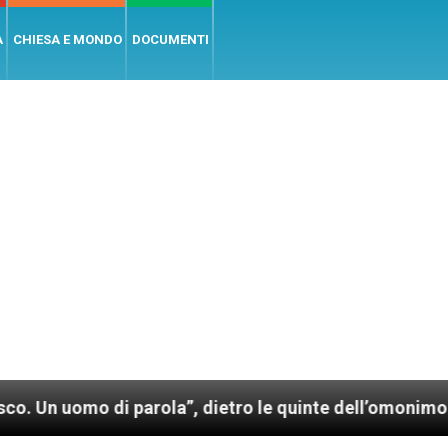
A
CHIESA E MONDO
DOCUMENTI
arola”, dietro le quinte dell’omonimo film di Wim We