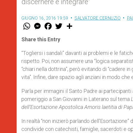
discernere e integrare”
GIUGNO 16, 2016 19:59
SALVATORE CERNUZIO
PA
W
M
F
T
S
h
e
a
w
h
a
s
c
i
a
t
s
e
t
r
Share this Entry
s
e
b
t
e
A
n
o
e
p
g
o
r
“Togliersi i sandali” davanti ai problemi e le fatic
p
e
k
rispetto. Poi, non assumere una “logica separatis
r
“chiari nella dottrina”, però evitando di “cadere 
vita”. Infine, dare spazio agli anziani in modo che
Parla per immagini il Santo Padre ai partecipanti
pomeriggio a San Giovanni in Laterano sul tema
dell’Esortazione Apostolica Amoris laetitia di Pa
In realtà “non inizierò parlando dell’Esortazione”
condivide con catechisti, famiglie, sacerdoti e op