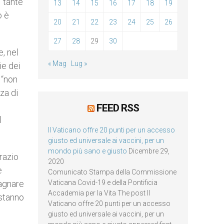
 “tante
13
14
15
16
17
18
19
o è
20
21
22
23
24
25
26
27
28
29
30
, nel
« Mag
Lug »
ie dei
 “non
za di
FEED RSS
l
Il Vaticano offre 20 punti per un accesso
giusto ed universale ai vaccini, per un
mondo più sano e giusto
Dicembre 29,
grazio
2020
e
Comunicato Stampa della Commissione
Vaticana Covid-19 e della Pontificia
dagnare
Accademia per la Vita The post Il
 stanno
Vaticano offre 20 punti per un accesso
giusto ed universale ai vaccini, per un