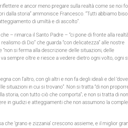
riflettere e ancor meno pregare sulla realtà come se noi 
ori dalla storia” ammonisce Francesco. “Tutti abbiamo biso
atteggiamento di umiltà e di ascolto”.
he – rimarca il Santo Padre – “ci pone di fronte alla realtà
l realismo di Dio” che guarda “con delicatezza” alle nostre
e “non si ferma alla descrizione delle situazioni, delle
sempre oltre e riesce a vedere dietro ogni volto, ogni st
gna con l’altro, con gli altri e non fa degli ideali e del ‘dove
le situazioni in cui si trovano”. Non si tratta “di non proporr
ella storia, con tutto ciò che comporta”; e non si tratta di no
cadere in giudizi e atteggiamenti che non assumono la comple
a che ‘grano e zizzania’ crescono assieme, e il miglior gra