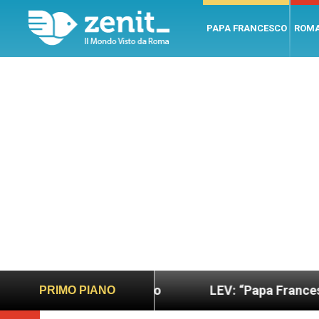
PAPA FRANCESCO
ROM
ano e giusto
LEV: “Papa Francesco. Un uomo di p
PRIMO PIANO