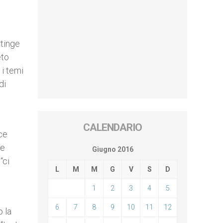
ttinge
eto
 i temi
di
CALENDARIO
sce
he
Giugno 2016
“ci
L
M
M
G
V
S
D
1
2
3
4
5
6
7
8
9
10
11
12
o la