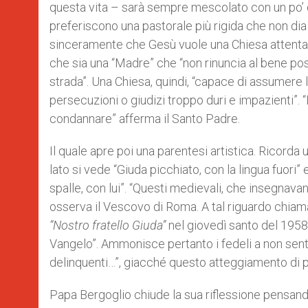
questa vita – sarà sempre mescolato con un po’ 
preferiscono una pastorale più rigida che non d
sinceramente che Gesù vuole una Chiesa attenta al
che sia una “Madre” che “non rinuncia al bene poss
strada”. Una Chiesa, quindi, “capace di assumere 
persecuzioni o giudizi troppo duri e impazienti”. “
condannare” afferma il Santo Padre.
Il quale apre poi una parentesi artistica. Ricorda u
lato si vede “Giuda picchiato, con la lingua fuori”
spalle, con lui”. “Questi medievali, che insegnava
osserva il Vescovo di Roma. A tal riguardo chiam
“Nostro fratello Giuda”
nel giovedì santo del 1958,
Vangelo”. Ammonisce pertanto i fedeli a non sentirs
delinquenti…”, giacché questo atteggiamento di pr
Papa Bergoglio chiude la sua riflessione pensando a