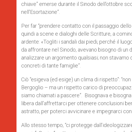
chiave” emerse durante il Sinodo dell’ottobre scor
nell’Esortazione”.
Per far “prendere contatto con il passaggio dello
quindi a scene e dialoghi delle Scritture, a comi
ardente: «Togliti i sandali dai piedi, perché il luog
da affrontare nel Sinodo, avevano bisogno di un d
analizzare un argomento qualsiasi; non stavamo di
concreti di tante famiglie”.
Ciò “esigeva (ed esige) un clima di rispetto”: “no
Bergoglio – ma un rispetto carico di preoccupaz
siamo chiamati a pascere”.
Bisognava e bisogna c
libera dall’affrettarci per ottenere conclusioni be
astratto, per poterci avvicinare e impegnarci co
Allo stesso tempo, “ci protegge dall’ideologizzar