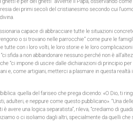
i ghetti e per dei ghetti” avverte il Papa, osservando come
eresia dei primi secoli del cristianesimo secondo cui l’uom
divina.
ssionaria capace di abbracciare tutte le situazioni concrete
vengono o si trovano nelle parrocchie” come pure le famigl
utte con i loro volti, le loro storie e le loro complicazioni
“ci sfida a non abbandonare nessuno perché non è all’altez
nche “ci impone di uscire dalle dichiarazioni di principio per
ani e, come artigiani, metterci a plasmare in questa realtà i
biblica: quella del fariseo che prega dicendo: «O Dio, ti rin
usti, adulteri, e neppure come questo pubblicano». “Una dell
 è avere una logica separatista”, rileva, “crediamo di gua
enziamo o ci isoliamo dagli altri, specialmente da quelli che