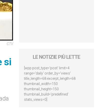
CTV
LE NOTIZIE PIÙ LETTE
 si
[wpp post_type='post' limit=4
range='daily' order_by='views'
title_length=68 excerpt_length=68
thumbnail_width=150
thumbnail_height=150
thumbnail_build='predefined'
rada
stats_views=0]