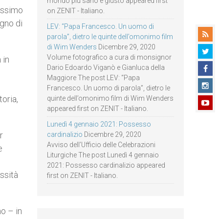
mondo più sano e giusto appeared first
fossimo
on ZENIT - Italiano.
gno di
LEV: “Papa Francesco. Un uomo di
parola”, dietro le quinte dell’omonimo film
di Wim Wenders
Dicembre 29, 2020
Volume fotografico a cura di monsignor
 in
Dario Edoardo Viganò e Gianluca della
Maggiore The post LEV: “Papa
Francesco. Un uomo di parola”, dietro le
oria,
quinte dell’omonimo film di Wim Wenders
appeared first on ZENIT - Italiano.
Lunedì 4 gennaio 2021: Possesso
r
cardinalizio
Dicembre 29, 2020
Avviso dell’Ufficio delle Celebrazioni
e
Liturgiche The post Lunedì 4 gennaio
n
2021: Possesso cardinalizio appeared
ssità
first on ZENIT - Italiano.
no – in