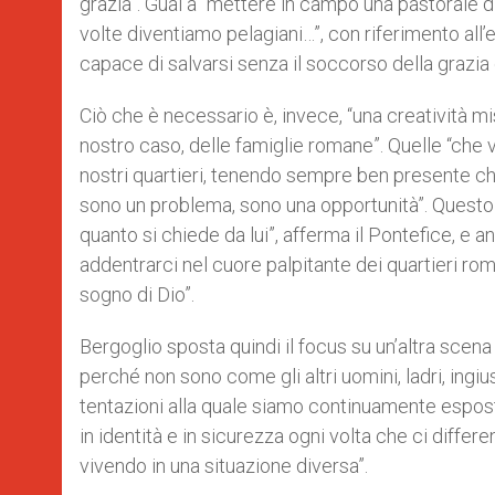
grazia”. Guai a “mettere in campo una pastorale d
volte diventiamo pelagiani…”, con riferimento all’
capace di salvarsi senza il soccorso della grazia 
Ciò che è necessario è, invece, “una creatività mi
nostro caso, delle famiglie romane”. Quelle “che 
nostri quartieri, tenendo sempre ben presente che t
sono un problema, sono una opportunità”.
Questo 
quanto si chiede da lui”, afferma il Pontefice, e a
addentrarci nel cuore palpitante dei quartieri rom
sogno di Dio”.
Bergoglio sposta quindi il focus su un’altra scena 
perché non sono come gli altri uomini, ladri, ingi
tentazioni alla quale siamo continuamente esposti
in identità e in sicurezza ogni volta che ci differ
vivendo in una situazione diversa”.