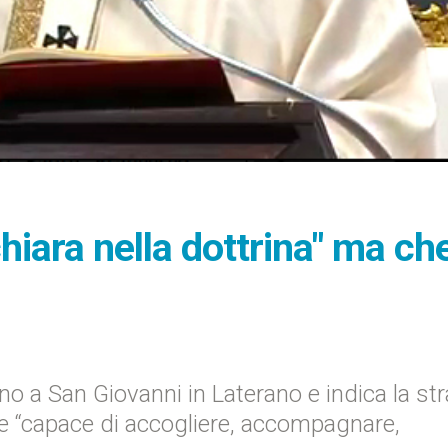
hiara nella dottrina" ma che
o a San Giovanni in Laterano e indica la st
re “capace di accogliere, accompagnare,