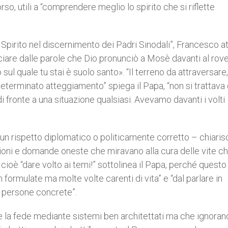
so, utili a “comprendere meglio lo spirito che si riflette
 Spirito nel discernimento dei Padri Sinodali”, Francesco a
nciare dalle parole che Dio pronunciò a Mosè davanti al rov
o sul quale tu stai è suolo santo». “Il terreno da attraversare,
eterminato atteggiamento” spiega il Papa, “non si trattava 
 fronte a una situazione qualsiasi. Avevamo davanti i volti
n un rispetto diplomatico o politicamente corretto – chiari
ioni e domande oneste che miravano alla cura delle vite c
ioè “dare volto ai temi!” sottolinea il Papa, perché questo 
n formulate ma molte volte carenti di vita” e “dal parlare in
n persone concrete”.
e la fede mediante sistemi ben architettati ma che ignoran