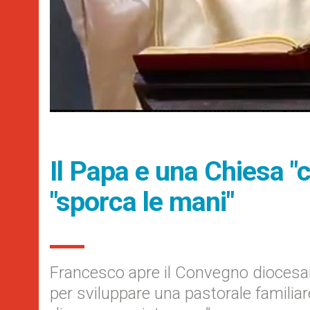
Il Papa e una Chiesa "c
"sporca le mani"
Francesco apre il Convegno diocesan
per sviluppare una pastorale familia