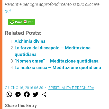
Panont e per ogni approfondimento si può cliccare
qui
.
Related Posts:
Alchimia divina
La forza del discepolo — Meditazione
quotidiana
“Nomen omen” — Meditazione quotidiana
La malizia cieca — Meditazione quotidiana
GIUGNO 16, 2016 06:30
SPIRITUALITÀ E PREGHIERA
W
M
F
T
S
h
e
a
w
h
a
s
c
i
a
t
s
e
t
r
Share this Entry
s
e
b
t
e