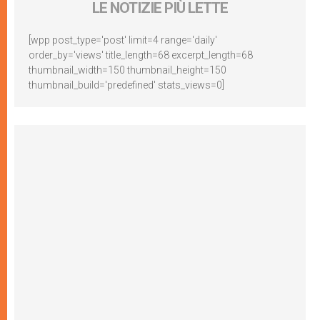
LE NOTIZIE PIÙ LETTE
[wpp post_type='post' limit=4 range='daily'
order_by='views' title_length=68 excerpt_length=68
thumbnail_width=150 thumbnail_height=150
thumbnail_build='predefined' stats_views=0]