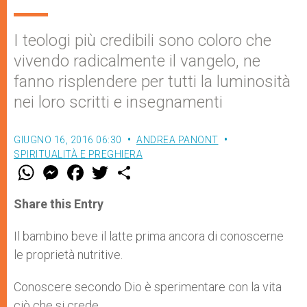
I teologi più credibili sono coloro che
vivendo radicalmente il vangelo, ne
fanno risplendere per tutti la luminosità
nei loro scritti e insegnamenti
GIUGNO 16, 2016 06:30
ANDREA PANONT
SPIRITUALITÀ E PREGHIERA
W
M
F
T
S
h
e
a
w
h
a
s
c
i
a
t
s
e
t
r
Share this Entry
s
e
b
t
e
A
n
o
e
p
g
o
r
Il bambino beve il latte prima ancora di conoscerne
p
e
k
le proprietà nutritive.
r
Conoscere secondo Dio è sperimentare con la vita
ciò che si crede.