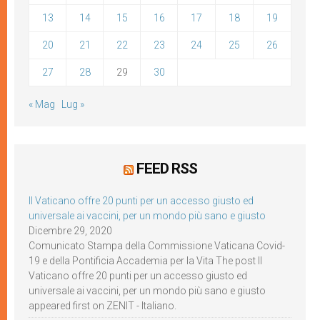
13
14
15
16
17
18
19
20
21
22
23
24
25
26
27
28
29
30
« Mag
Lug »
FEED RSS
Il Vaticano offre 20 punti per un accesso giusto ed
universale ai vaccini, per un mondo più sano e giusto
Dicembre 29, 2020
Comunicato Stampa della Commissione Vaticana Covid-
19 e della Pontificia Accademia per la Vita The post Il
Vaticano offre 20 punti per un accesso giusto ed
universale ai vaccini, per un mondo più sano e giusto
appeared first on ZENIT - Italiano.