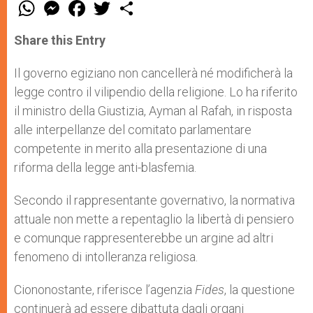
W
M
F
T
S
h
e
a
w
h
a
s
c
i
a
t
s
e
t
r
Share this Entry
s
e
b
t
e
A
n
o
e
p
g
o
r
Il governo egiziano non cancellerà né modificherà la
p
e
k
legge contro il vilipendio della religione. Lo ha riferito
r
il ministro della Giustizia, Ayman al Rafah, in risposta
alle interpellanze del comitato parlamentare
competente in merito alla presentazione di una
riforma della legge anti-blasfemia.
Secondo il rappresentante governativo, la normativa
attuale non mette a repentaglio la libertà di pensiero
e comunque rappresenterebbe un argine ad altri
fenomeno di intolleranza religiosa.
Ciononostante, riferisce l’agenzia
Fides
, la questione
continuerà ad essere dibattuta dagli organi