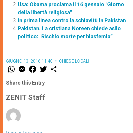
Usa: Obama proclama il 16 gennaio "Giorno
della libertà religiosa"
In prima linea contro la schiavitù in Pakistan
Pakistan. La cristiana Noreen chiede asilo
politico: "Rischio morte per blasfemia”
GIUGNO 13, 2016 11:40
CHIESE LOCALI
W
M
F
T
S
h
e
a
w
h
a
s
c
i
a
t
s
e
t
r
Share this Entry
s
e
b
t
e
A
n
o
e
p
g
o
r
ZENIT Staff
p
e
k
r