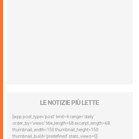
LE NOTIZIE PIÙ LETTE
[wpp post_type='post' limit=4 range='daily'
order_by='views' title_length=68 excerpt_length=68
thumbnail_width=150 thumbnail_height=150
thumbnail_build='predefined' stats_views=0]