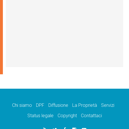
Chi siamo
DPF
Diffusione
La Proprietà
Servizi
Status legale
Copyright
Contattaci