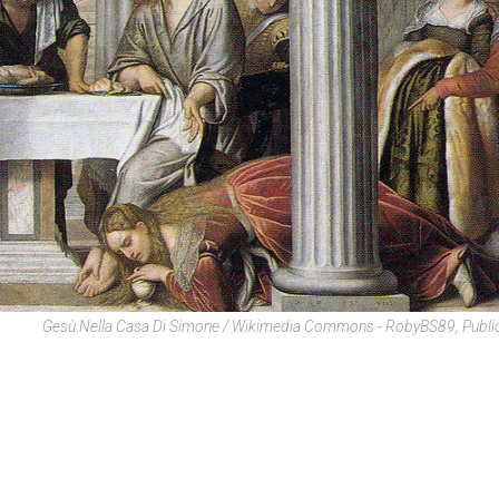
Gesù Nella Casa Di Simone / Wikimedia Commons - RobyBS89, Publi