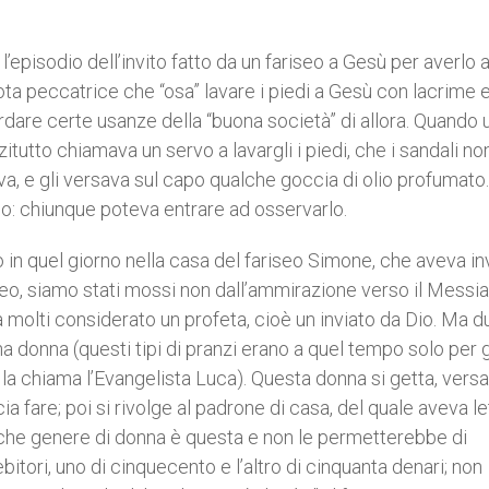
episodio dell’invito fatto da un fariseo a Gesù per averlo 
ota peccatrice che “osa” lavare i piedi a Gesù con lacrime 
dare certe usanze della “buona società” di allora. Quando 
itutto chiamava un servo a lavargli i piedi, che i sandali no
ava, e gli versava sul capo qualche goccia di olio profumato.
ico: chiunque poteva entrare ad osservarlo.
in quel giorno nella casa del fariseo Simone, che aveva in
eo, siamo stati mossi non dall’ammirazione verso il Messia
a molti considerato un profeta, cioè un inviato da Dio. Ma d
na donna (questi tipi di pranzi erano a quel tempo solo per g
ì la chiama l’Evangelista Luca). Questa donna si getta, vers
ia fare; poi si rivolge al padrone di casa, del quale aveva let
 che genere di donna è questa e non le permetterebbe di
itori, uno di cinquecento e l’altro di cinquanta denari; non