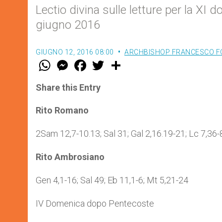
Lectio divina sulle letture per la X
giugno 2016
GIUGNO 12, 2016 08:00
ARCHBISHOP FRANCESCO F
W
M
F
T
S
h
e
a
w
h
a
s
c
i
a
t
s
e
t
r
Share this Entry
s
e
b
t
e
A
n
o
e
p
g
o
r
Rito Romano
p
e
k
r
2Sam 12,7-10.13; Sal 31; Gal 2,16.19-21; Lc 7,36-
Rito Ambrosiano
Gen 4,1-16; Sal 49; Eb 11,1-6; Mt 5,21-24
IV Domenica dopo Pentecoste