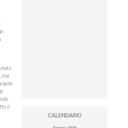
a
e
un
n
vitato
, ma
urante
li
ando
to il
CALENDARIO