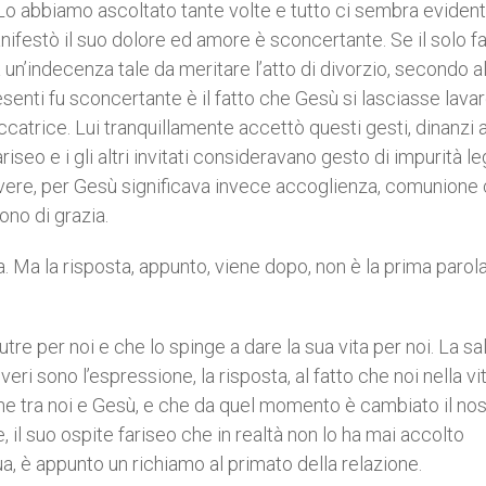
 Lo abbiamo ascoltato tante volte e tutto ci sembra eviden
nifestò il suo dolore ed amore è sconcertante. Se il solo fa
a un’indecenza tale da meritare l’atto di divorzio, secondo a
esenti fu sconcertante è il fatto che Gesù si lasciasse lavar
catrice. Lui tranquillamente accettò questi gesti, dinanzi 
iseo e i gli altri invitati consideravano gesto di impurità le
avere, per Gesù significava invece accoglienza, comunione
no di grazia.
. Ma la risposta, appunto, viene dopo, non è la prima parola
utre per noi e che lo spinge a dare la sua vita per noi. La s
i sono l’espressione, la risposta, al fatto che noi nella vi
one tra noi e Gesù, e che da quel momento è cambiato il nos
il suo ospite fariseo che in realtà non lo ha mai accolto
a, è appunto un richiamo al primato della relazione.