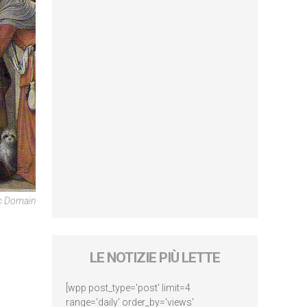
c Domain
LE NOTIZIE PIÙ LETTE
[wpp post_type='post' limit=4
range='daily' order_by='views'