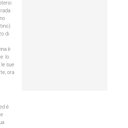
otersi
trada
ono
tino).
zo di
e
nna è
e: lo
 le sue
te, ora
 ed è
te
ua