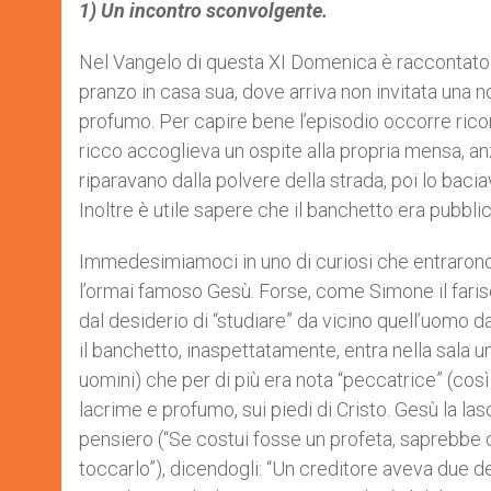
1) Un incontro sconvolgente.
Nel Vangelo di questa XI Domenica è raccontato l’
pranzo in casa sua, dove arriva non invitata una n
profumo. Per capire bene l’episodio occorre ricor
ricco accoglieva un ospite alla propria mensa, anz
riparavano dalla polvere della strada, poi lo baci
Inoltre è utile sapere che il banchetto era pubbl
Immedesimiamoci in uno di curiosi che entrarono 
l’ormai famoso Gesù. Forse, come Simone il faris
dal desiderio di “studiare” da vicino quell’uomo d
il banchetto, inaspettatamente, entra nella sala u
uomini) che per di più era nota “peccatrice” (cos
lacrime e profumo, sui piedi di Cristo. Gesù la lasc
pensiero (“Se costui fosse un profeta, saprebbe
toccarlo”), dicendogli: “Un creditore aveva due deb