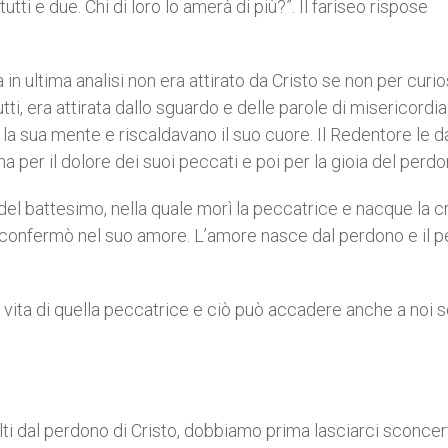
utti e due. Chi di loro lo amerà di più?”. Il fariseo rispose
n ultima analisi non era attirato da Cristo se non per curio
i, era attirata dallo sguardo e delle parole di misericordi
a sua mente e riscaldavano il suo cuore. Il Redentore le d
a per il dolore dei suoi peccati e poi per la gioia del perdo
el battesimo, nella quale morì la peccatrice e nacque la c
 la confermò nel suo amore. L’amore nasce dal perdono e il 
 vita di quella peccatrice e ciò può accadere anche a noi s
i dal perdono di Cristo, dobbiamo prima lasciarci sconcer