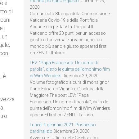
mondo più sano e giusto
Dicembre 29,
te e
2020
tto di
Comunicato Stampa della Commissione
lcuni
Vaticana Covid-19 e della Pontificia
Accademia per la Vita The post Il
e i
Vaticano offre 20 punti per un accesso
a un
giusto ed universale ai vaccini, per un
gale,
mondo più sano e giusto appeared first
 con
on ZENIT - Italiano.
LEV: “Papa Francesco. Un uomo di
parola”, dietro le quinte dell’omonimo film
, è
di Wim Wenders
Dicembre 29, 2020
Volume fotografico a cura di monsignor
Dario Edoardo Viganò e Gianluca della
Maggiore The post LEV: “Papa
alvezza
Francesco. Un uomo di parola”, dietro le
ta
quinte dell’omonimo film di Wim Wenders
appeared first on ZENIT - Italiano.
tro
Lunedì 4 gennaio 2021: Possesso
cardinalizio
Dicembre 29, 2020
Avviso dell’Ufficio delle Celebrazioni