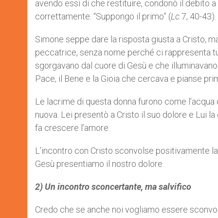
avendo essi di che restituire, condonò il debito a t
correttamente: “Suppongo il primo” (
Lc
7, 40-43).
Simone seppe dare la risposta giusta a Cristo, ma i
peccatrice, senza nome perché ci rappresenta tutt
sgorgavano dal cuore di Gesù e che illuminavano l
Pace, il Bene e la Gioia che cercava e pianse prim
Le lacrime di questa donna furono come l’acqua d
nuova. Lei presentò a Cristo il suo dolore e Lui
fa crescere l’amore.
L’incontro con Cristo sconvolse positivamente la
Gesù presentiamo il nostro dolore.
2) Un incontro sconcertante, ma salvifico
Credo che se anche noi vogliamo essere sconvolt