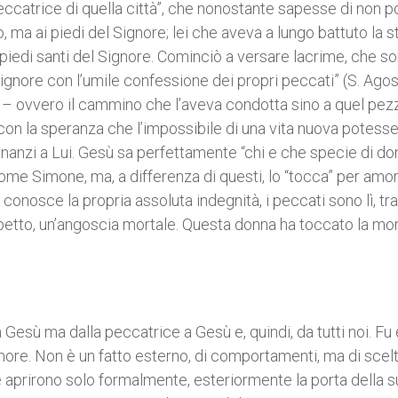
eccatrice di quella città”, che nonostante sapesse di non p
 ma ai piedi del Signore; lei che aveva a lungo battuto la s
 piedi santi del Signore. Cominciò a versare lacrime, che s
Signore con l’umile confessione dei propri peccati” (S. Agos
” – ovvero il cammino che l’aveva condotta sino a quel pez
 con la speranza che l’impossibile di una vita nuova potess
dinanzi a Lui. Gesù sa perfettamente “chi e che specie di do
ome Simone, ma, a differenza di questi, lo “tocca” per amor
 conosce la propria assoluta indegnità, i peccati sono lì, tra
l petto, un’angoscia mortale. Questa donna ha toccato la mor
 Gesù ma dalla peccatrice a Gesù e, quindi, da tutti noi. Fu
amore. Non è un fatto esterno, di comportamenti, ma di scel
ne aprirono solo formalmente, esteriormente la porta della s