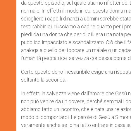
da questo episodio, sul quale stiamo riflettendo.
normale. In effetti il modo in cui questa donna ma
sciogliere i capelli dinanzi a uomini sarebbe stat
testi rabbinici, riusciamo a capire quanto per i pr
piedi da una donna che per di più era una nota pec
pubblico impacciato e scandalizzato. Ciò che il far
analoga a quello del toccare un maiale o un cad
l’umanità peccatrice: salvezza concessa come do
Certo questo dono inesauribile esige una risposta
soltanto la seconda.
In effetti la salvezza viene dall’amore che Gesù n
non può venire da un dovere, perché semmai i dover
abbiamo fatto un incontro, che è nata una relazi
modo di comportarci. Le parole di Gesù a Simone, 
veramente anche se lo ha fatto entrare in casa su