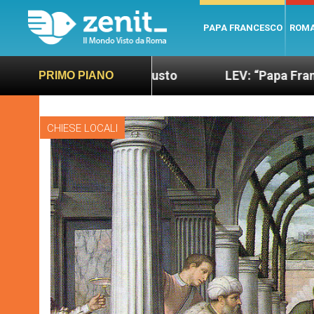
PAPA FRANCESCO
ROM
iù sano e giusto
LEV: “Papa Francesco. Un uomo 
PRIMO PIANO
CHIESE LOCALI