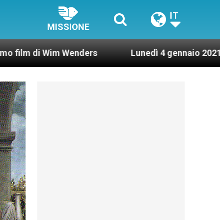
IT
MISSIONE
m Wenders
Lunedì 4 gennaio 2021: Possesso card