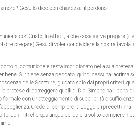
’amore? Gesù lo dice con chiarezza: il perdono.
unione con Cristo. In effetti, a che cosa serve pregare (il 
ol dire pregare) Gesù di voler condividere la nostra tavola, s
apporto di comunione e resta imprigionato nella sua pretesa
r bene. Si ritiene senza peccato, quindi nessuna lacrima so
scenza delle Scritture, guidato solo dai propri criteri, quel
 la pretese di correggere quelli di Dio. Simone ha il dono di
 formale con un atteggiamento di superiorità e sufficienz
l’accoglienza. Crede di compiere la Legge e i precetti, ma
spite, con i riti che qualunque ebreo era solito compiere; n
nimo.