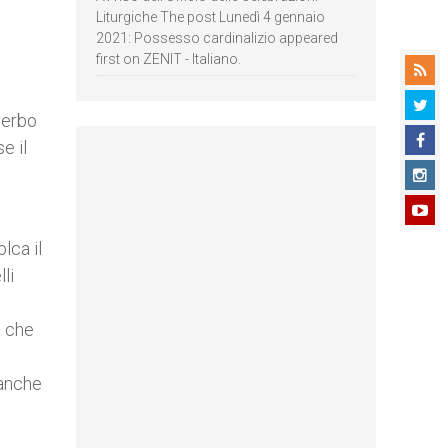
Liturgiche The post Lunedì 4 gennaio
2021: Possesso cardinalizio appeared
first on ZENIT - Italiano.
verbo
e il
lca il
li
a che
eanche