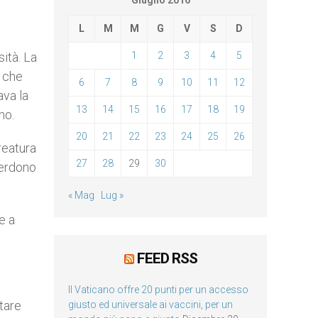
Giugno 2016
L
M
M
G
V
S
D
sità. La
1
2
3
4
5
a che
6
7
8
9
10
11
12
ava la
13
14
15
16
17
18
19
no.
20
21
22
23
24
25
26
reatura
27
28
29
30
perdono
« Mag
Lug »
e a
FEED RSS
Il Vaticano offre 20 punti per un accesso
tare
giusto ed universale ai vaccini, per un