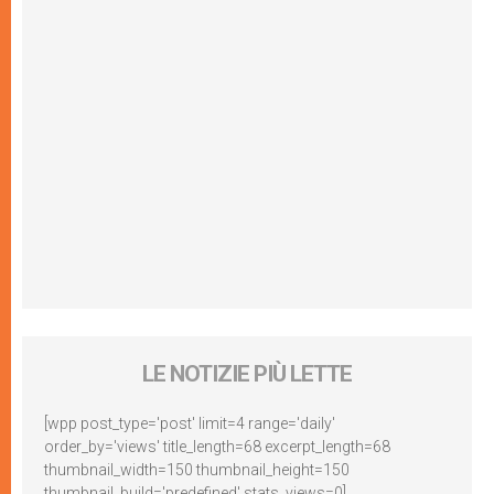
LE NOTIZIE PIÙ LETTE
[wpp post_type='post' limit=4 range='daily'
order_by='views' title_length=68 excerpt_length=68
thumbnail_width=150 thumbnail_height=150
thumbnail_build='predefined' stats_views=0]