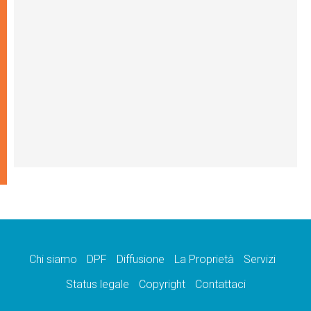
Chi siamo
DPF
Diffusione
La Proprietà
Servizi
Status legale
Copyright
Contattaci