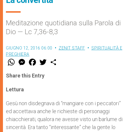
Meditazione quotidiana sulla Parola di
Dio — Lc 7,36-8,3
GIUGNO 12, 2016 06:00
ZENIT STAFF
SPIRITUALITÀ E
PREGHIERA
W
M
F
T
S
h
e
a
w
h
a
s
c
i
a
t
s
e
t
r
Share this Entry
s
e
b
t
e
A
n
o
e
p
g
o
r
Lettura
p
e
k
r
Gesù non disdegnava di “mangiare con i peccatori”
ed accettava anche le richieste di personaggi
chiacchierati, qualora ne avesse visto un barlume di
sincerità. Era tanto “interessante” che la gente lo