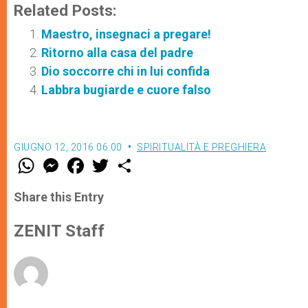
Related Posts:
Maestro, insegnaci a pregare!
Ritorno alla casa del padre
Dio soccorre chi in lui confida
Labbra bugiarde e cuore falso
GIUGNO 12, 2016 06:00
SPIRITUALITÀ E PREGHIERA
W
M
F
T
S
h
e
a
w
h
a
s
c
i
a
t
s
e
t
r
Share this Entry
s
e
b
t
e
A
n
o
e
p
g
o
r
ZENIT Staff
p
e
k
r