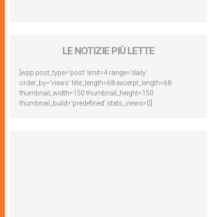
LE NOTIZIE PIÙ LETTE
[wpp post_type='post' limit=4 range='daily'
order_by='views' title_length=68 excerpt_length=68
thumbnail_width=150 thumbnail_height=150
thumbnail_build='predefined' stats_views=0]