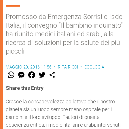
Promosso da Emergenza Sorrisi e Isde
Italia, il convegno “Il bambino inquinato”
ha riunito medici italiani ed arabi, alla
ricerca di soluzioni per la salute dei più
piccoli
MAGGIO 20, 2016 11:56
RITA RICCI
ECOLOGIA
W
M
F
T
S
h
e
a
w
h
a
s
c
i
a
t
s
e
t
r
Share this Entry
s
e
b
t
e
A
n
o
e
p
g
o
r
Cresce la consapevolezza collettiva che il nostro
p
e
k
pianeta sia un luogo sempre meno ospitale per i
r
bambini e il loro sviluppo. Fautori di questa
coscienza critica, i medici italiani e arabi, intervenuti