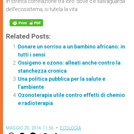
in stretta correlazione tra loro: dove c’è salvaguarda
dell’ecosistema, si tutela la vita.
Related Posts:
Donare un sorriso a un bambino africano: in
tutti i sensi
Ossigeno e ozono: alleati anche contro la
stanchezza cronica
Una politica pubblica per la salute e
l’ambiente
Ozonoterapia utile contro effetti di chemio
e radioterapia
MAGGIO 20, 2016 11:56
ECOLOGIA
W
M
F
T
S