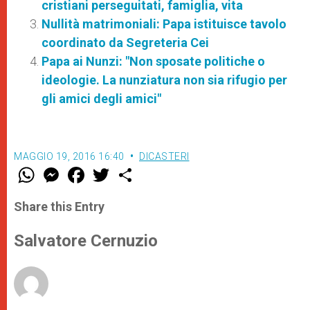
cristiani perseguitati, famiglia, vita
Nullità matrimoniali: Papa istituisce tavolo
coordinato da Segreteria Cei
Papa ai Nunzi: "Non sposate politiche o
ideologie. La nunziatura non sia rifugio per
gli amici degli amici"
MAGGIO 19, 2016 16:40
DICASTERI
W
M
F
T
S
h
e
a
w
h
a
s
c
i
a
t
s
e
t
r
Share this Entry
s
e
b
t
e
A
n
o
e
p
g
o
r
Salvatore Cernuzio
p
e
k
r