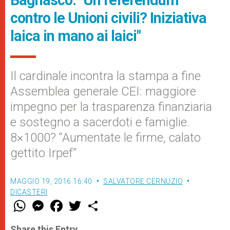
contro le Unioni civili? Iniziativa
laica in mano ai laici"
Il cardinale incontra la stampa a fine
Assemblea generale CEI: maggiore
impegno per la trasparenza finanziaria
e sostegno a sacerdoti e famiglie.
8×1000? “Aumentate le firme, calato
gettito Irpef”
MAGGIO 19, 2016 16:40
SALVATORE CERNUZIO
DICASTERI
W
M
F
T
S
h
e
a
w
h
a
s
c
i
a
t
s
e
t
r
Share this Entry