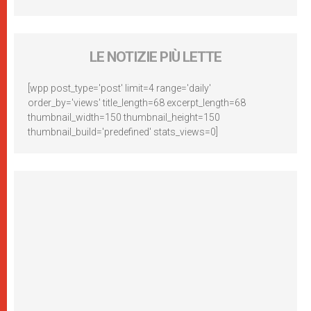
LE NOTIZIE PIÙ LETTE
[wpp post_type='post' limit=4 range='daily'
order_by='views' title_length=68 excerpt_length=68
thumbnail_width=150 thumbnail_height=150
thumbnail_build='predefined' stats_views=0]