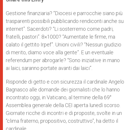
s
e
b
t
e
A
n
o
e
p
g
o
r
Gestione finanziaria? “Diocesi e parrocchie siano più
p
e
k
trasparenti possibili pubblicando rendiconti anche su
r
internet”. Sacerdoti? “Li sosterremo come padri,
fratelli, pastori”. 8×1000? “Aumentate le firme, ma
calato il gettito Irpef”. Unioni civili? “Nessun giudizio
di merito, diamo voce alla gente”. E un eventuale
referendum per abrogarle? “Sono iniziative in mano
ai laici, saranno portate avanti dai laici”.
Risponde di getto e con sicurezza il cardinale Angelo
Bagnasco alle domande dei giornalisti che lo hanno
incontrato oggi, in Vaticano, al termine della 69°
Assemblea generale della CEI aperta lunedì scorso.
Giornate ricche di incontri e di proposte, svolte in un
“clima fraterno, propositivo, costruttivo”, ha detto il
cardinale.