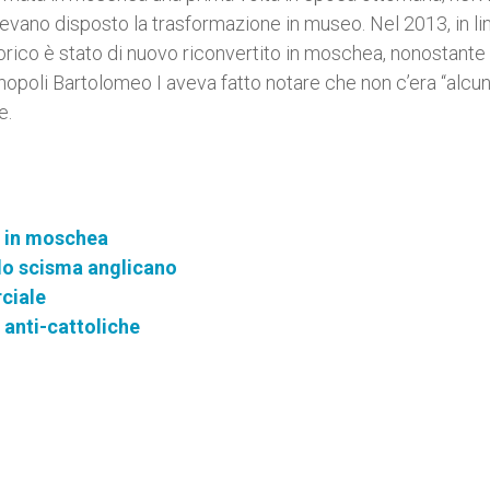
avevano disposto la trasformazione in museo. Nel 2013, in li
 storico è stato di nuovo riconvertito in moschea, nonostante 
inopoli Bartolomeo I aveva fatto notare che non c’era “alcu
e.
a in moschea
allo scisma anglicano
ciale
 anti-cattoliche