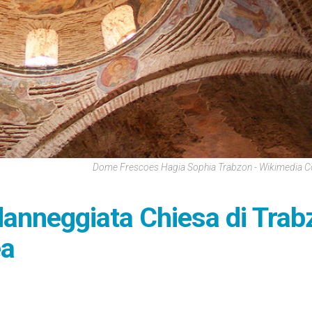
Dome Frescoes Hagia Sophia Trabzon - Wikimedia
anneggiata Chiesa di Trab
ea