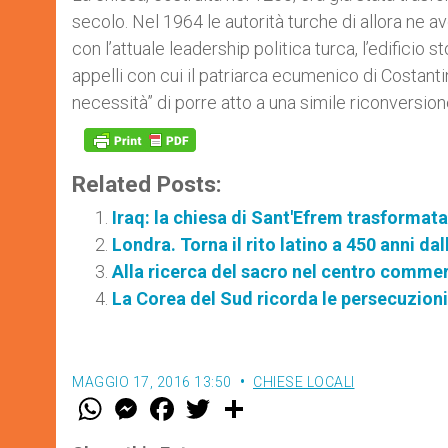
secolo. Nel 1964 le autorità turche di allora ne 
con l’attuale leadership politica turca, l’edificio
appelli con cui il patriarca ecumenico di Costant
necessità” di porre atto a una simile riconversion
Related Posts:
Iraq: la chiesa di Sant'Efrem trasformat
Londra. Torna il rito latino a 450 anni d
Alla ricerca del sacro nel centro commer
La Corea del Sud ricorda le persecuzioni
MAGGIO 17, 2016 13:50
CHIESE LOCALI
W
M
F
T
S
h
e
a
w
h
a
s
c
i
a