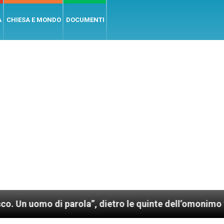
A
CHIESA E MONDO
DOCUMENTI
arola”, dietro le quinte dell’omonimo film di Wim Wen