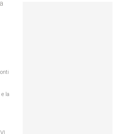
la
onti
 e la
XVI