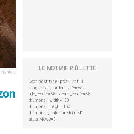
LE NOTIZIE PIÙ LETTE
 Commons
[wpp post_type='post' limit=4
range='daily' order_by='views'
zon
title_length=68 excerpt_length=68
thumbnail_width=150
thumbnail_height=150
thumbnail_build='predefined'
stats_views=0]