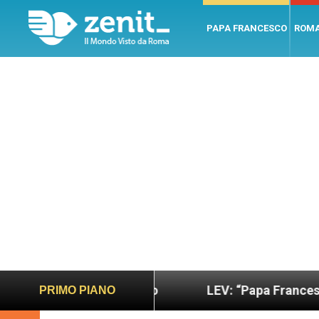
PAPA FRANCESCO
ROM
no e giusto
LEV: “Papa Francesco. Un uomo di p
PRIMO PIANO