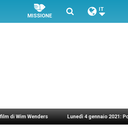
IT
MISSIONE
ders
Lunedì 4 gennaio 2021: Possesso cardinal