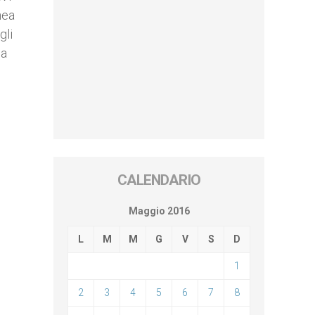
nea
gli
na
CALENDARIO
Maggio 2016
L
M
M
G
V
S
D
1
2
3
4
5
6
7
8