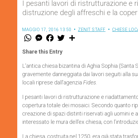
I pesanti lavori di ristrutturazione e
distruzione degli affreschi e la cope
MAGGIO 17, 2016 13:50
ZENIT STAFF
CHIESE LOC
W
M
F
T
S
h
e
a
w
h
a
s
c
i
a
t
s
e
t
r
Share this Entry
s
e
b
t
e
A
n
o
e
p
g
o
r
L’antica chiesa bizantina di Aghia Sophia (Santa S
p
e
k
gravemente danneggiata dai lavori seguiti alla sua
r
locali riprese dall’agenzia
Fides
.
I pesanti lavori di ristrutturazione e riadattamento
copertura totale dei mosaici. Secondo quanto ri
creazione di spazi distinti riservati agli uomini 
interessato le mura dell’ex chiesa, con l’introduzio
La chiesa, costruita nel 1250, era già stata tras