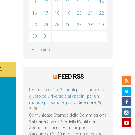
9
10
11
12
13
14
15
16
17
18
19
20
21
22
23
24
25
26
27
28
29
30
31
« Apr
Giu »
FEED RSS
Il Vaticano offre 20 punti per un accesso
giusto ed universale ai vaccini, per un
mondo più sano e giusto
Dicembre 29,
2020
Comunicato Stampa della Commissione
Vaticana Covid-19 e della Pontificia
Accademia per la Vita The post Il
Vaticano offre 20 punti per un accesso