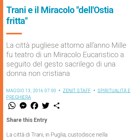
Trani e il Miracolo "dell'Ostia
fritta"
La città pugliese attorno all’anno Mille
fu teatro di un Miracolo Eucaristico a
seguito del gesto sacrilego di una
donna non cristiana
MAGGIO 13, 2016 07:00
ZENIT STAFF
SPIRITUALITÀ E
PREGHIERA
W
M
F
T
S
h
e
a
w
h
a
s
c
i
a
t
s
e
t
r
Share this Entry
s
e
b
t
e
A
n
o
e
p
g
o
r
La città di Trani, in Puglia, custodisce nella
p
e
k