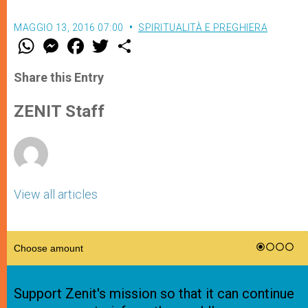
MAGGIO 13, 2016 07:00
SPIRITUALITÀ E PREGHIERA
W
M
F
T
S
h
e
a
w
h
a
s
c
i
a
t
s
e
t
r
Share this Entry
s
e
b
t
e
A
n
o
e
p
g
o
r
ZENIT Staff
p
e
k
r
View all articles