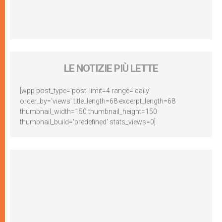
LE NOTIZIE PIÙ LETTE
[wpp post_type='post' limit=4 range='daily'
order_by='views' title_length=68 excerpt_length=68
thumbnail_width=150 thumbnail_height=150
thumbnail_build='predefined' stats_views=0]