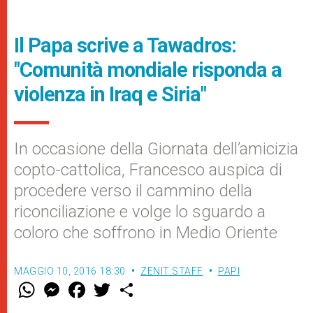
Il Papa scrive a Tawadros:
"Comunità mondiale risponda a
violenza in Iraq e Siria"
In occasione della Giornata dell’amicizia
copto-cattolica, Francesco auspica di
procedere verso il cammino della
riconciliazione e volge lo sguardo a
coloro che soffrono in Medio Oriente
MAGGIO 10, 2016 18:30
ZENIT STAFF
PAPI
W
M
F
T
S
h
e
a
w
h
a
s
c
i
a