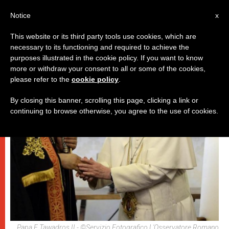
IT
Notice
x
This website or its third party tools use cookies, which are
necessary to its functioning and required to achieve the
PAPI
purposes illustrated in the cookie policy. If you want to know
more or withdraw your consent to all or some of the cookies,
please refer to the
cookie policy
.
By closing this banner, scrolling this page, clicking a link or
continuing to browse otherwise, you agree to the use of cookies.
Papa E Tawadros II - ©Servizio Fotografico L'Osservatore Romano