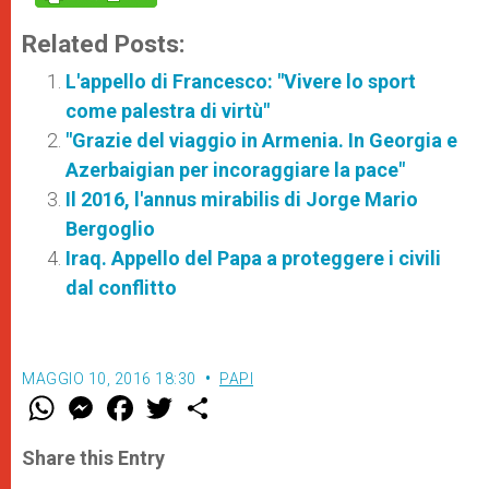
Related Posts:
L'appello di Francesco: "Vivere lo sport
come palestra di virtù"
"Grazie del viaggio in Armenia. In Georgia e
Azerbaigian per incoraggiare la pace"
Il 2016, l'annus mirabilis di Jorge Mario
Bergoglio
Iraq. Appello del Papa a proteggere i civili
dal conflitto
MAGGIO 10, 2016 18:30
PAPI
W
M
F
T
S
h
e
a
w
h
a
s
c
i
a
t
s
e
t
r
Share this Entry
s
e
b
t
e
A
n
o
e