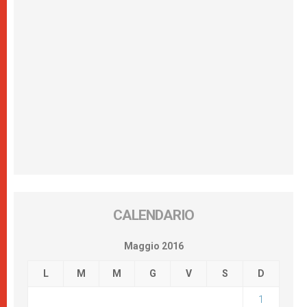
CALENDARIO
Maggio 2016
L
M
M
G
V
S
D
1