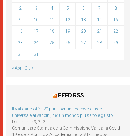
2
3
4
5
6
7
8
9
10
11
12
13
14
15
16
17
18
19
20
21
22
23
24
25
26
27
28
29
30
31
« Apr
Giu »
FEED RSS
Il Vaticano offre 20 punti per un accesso giusto ed
universale ai vaccini, per un mondo più sano e giusto
Dicembre 29, 2020
Comunicato Stampa della Commissione Vaticana Covid-
19 e della Pontificia Accademia per la Vita The post Il