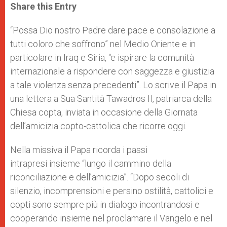
t
s
e
t
r
Share this Entry
s
e
b
t
e
A
n
o
e
p
g
o
r
“Possa Dio nostro Padre dare pace e consolazione a
p
e
k
tutti coloro che soffrono” nel Medio Oriente e in
r
particolare in Iraq e Siria, “e ispirare la comunità
internazionale a rispondere con saggezza e giustizia
a tale violenza senza precedenti”. Lo scrive il Papa in
una lettera a Sua Santità Tawadros II, patriarca della
Chiesa copta, inviata in occasione della Giornata
dell’amicizia copto-cattolica che ricorre oggi.
Nella missiva il Papa ricorda i passi
intrapresi insieme “lungo il cammino della
riconciliazione e dell’amicizia”. “Dopo secoli di
silenzio, incomprensioni e persino ostilità, cattolici e
copti sono sempre più in dialogo incontrandosi e
cooperando insieme nel proclamare il Vangelo e nel