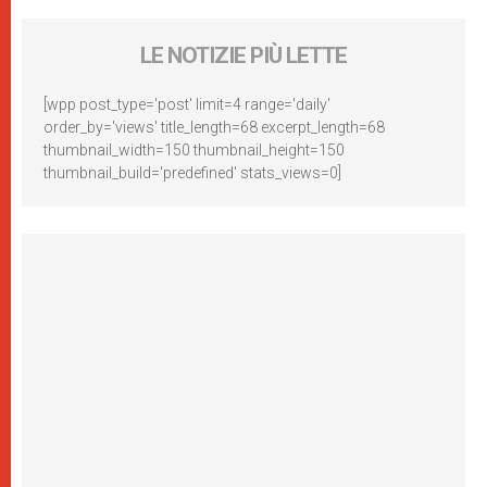
LE NOTIZIE PIÙ LETTE
[wpp post_type='post' limit=4 range='daily'
order_by='views' title_length=68 excerpt_length=68
thumbnail_width=150 thumbnail_height=150
thumbnail_build='predefined' stats_views=0]