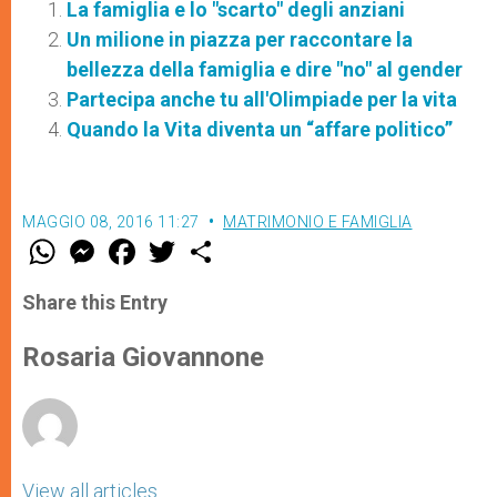
La famiglia e lo "scarto" degli anziani
Un milione in piazza per raccontare la
bellezza della famiglia e dire "no" al gender
Partecipa anche tu all'Olimpiade per la vita
Quando la Vita diventa un “affare politico”
MAGGIO 08, 2016 11:27
MATRIMONIO E FAMIGLIA
W
M
F
T
S
h
e
a
w
h
a
s
c
i
a
t
s
e
t
r
Share this Entry
s
e
b
t
e
A
n
o
e
p
g
o
r
Rosaria Giovannone
p
e
k
r
View all articles