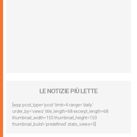
LE NOTIZIE PIÙ LETTE
[wpp post_type='post' limit=4 range='daily'
order_by='views' title_length=68 excerpt_length=68
thumbnail_width=150 thumbnail_height=150
thumbnail_build='predefined' stats_views=0]