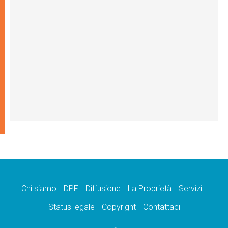
Chi siamo
DPF
Diffusione
La Proprietà
Servizi
Status legale
Copyright
Contattaci