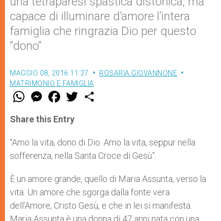
una tetraparesi spastica distonica, ma
capace di illuminare d’amore l’intera
famiglia che ringrazia Dio per questo
“dono”
MAGGIO 08, 2016 11:27
ROSARIA GIOVANNONE
MATRIMONIO E FAMIGLIA
W
M
F
T
S
h
e
a
w
h
a
s
c
i
a
t
s
e
t
r
Share this Entry
s
e
b
t
e
A
n
o
e
p
g
o
r
“Amo la vita, dono di Dio. Amo la vita, seppur nella
p
e
k
sofferenza, nella Santa Croce di Gesù”.
r
È un amore grande, quello di Maria Assunta, verso la
vita. Un amore che sgorga dalla fonte vera
dell’Amore, Cristo Gesù, e che in lei si manifesta.
Maria Assunta è una donna di 47 anni nata con una