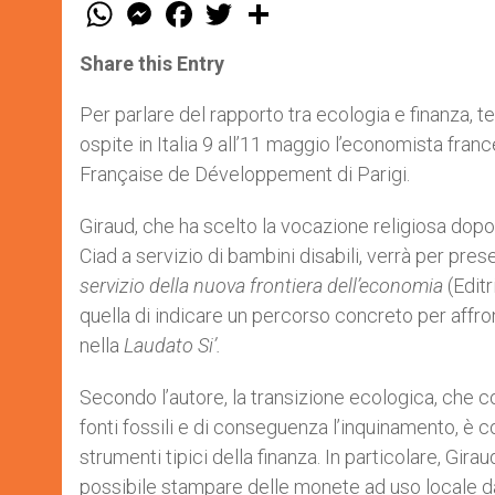
W
M
F
T
S
h
e
a
w
h
a
s
c
i
a
t
s
e
t
r
Share this Entry
s
e
b
t
e
A
n
o
e
p
g
o
r
Per parlare del rapporto tra ecologia e finanza,
p
e
k
ospite in Italia 9 all’11 maggio l’economista fra
r
Française de Développement di Parigi.
Giraud, che ha scelto la vocazione religiosa dopo 
Ciad a servizio di bambini disabili, verrà per pres
servizio della nuova frontiera dell’economia
(Edit
quella di indicare un percorso concreto per affro
nella
Laudato Si’.
Secondo l’autore, la transizione ecologica, che 
fonti fossili e di conseguenza l’inquinamento, è 
strumenti tipici della finanza. In particolare, Gir
possibile stampare delle monete ad uso locale da af