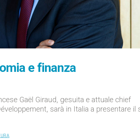
nomia e finanza
ncese Gaël Giraud, gesuita e attuale chief
veloppement, sarà in Italia a presentare il
TURA