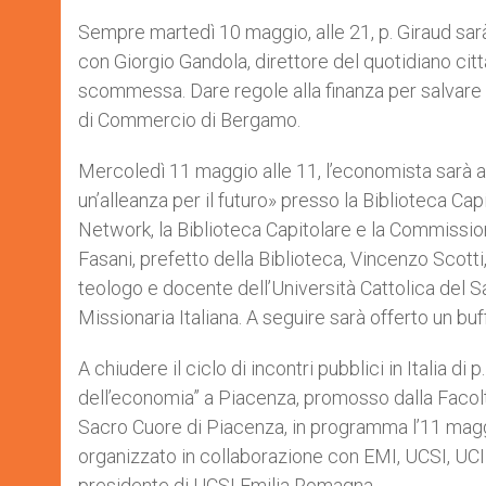
Sempre martedì 10 maggio, alle 21, p. Giraud sar
con Giorgio Gandola, direttore del quotidiano cit
scommessa. Dare regole alla finanza per salvare i
di Commercio di Bergamo.
Mercoledì 11 maggio alle 11, l’economista sarà a 
un’alleanza per il futuro» presso la Biblioteca Ca
Network, la Biblioteca Capitolare e la Commissio
Fasani, prefetto della Biblioteca, Vincenzo Scot
teologo e docente dell’Università Cattolica del S
Missionaria Italiana. A seguire sarà offerto un buff
A chiudere il ciclo di incontri pubblici in Italia di
dell’economia” a Piacenza, promosso dalla Facolt
Sacro Cuore di Piacenza, in programma l’11 maggi
organizzato in collaborazione con EMI, UCSI, UCID 
presidente di UCSI Emilia Romagna.