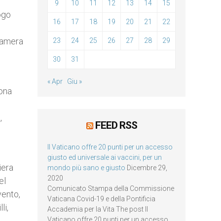
9
10
11
12
13
14
15
logo
16
17
18
19
20
21
22
 Camera
23
24
25
26
27
28
29
30
31
« Apr
Giu »
rona
,
FEED RSS
Il Vaticano offre 20 punti per un accesso
giusto ed universale ai vaccini, per un
iera
mondo più sano e giusto
Dicembre 29,
2020
el
Comunicato Stampa della Commissione
vento,
Vaticana Covid-19 e della Pontificia
li,
Accademia per la Vita The post Il
Vaticano offre 20 punti per un accesso