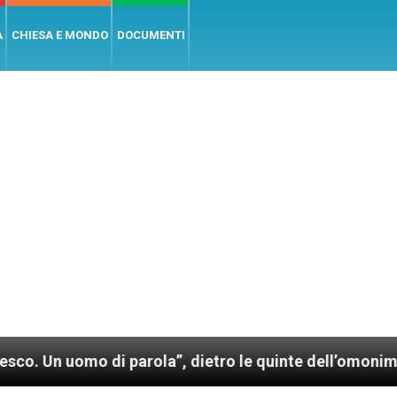
A
CHIESA E MONDO
DOCUMENTI
 parola”, dietro le quinte dell’omonimo film di Wim W