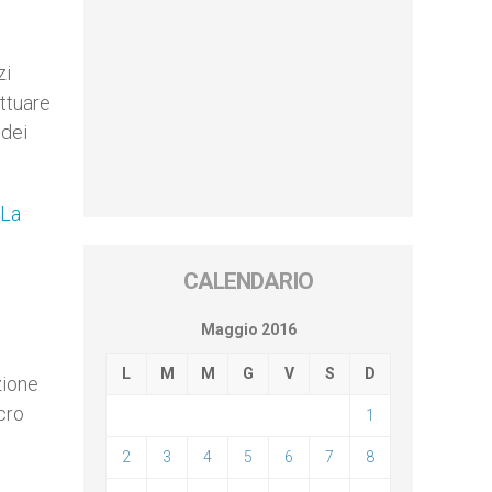
zi
attuare
 dei
La
CALENDARIO
Maggio 2016
L
M
M
G
V
S
D
zione
cro
1
2
3
4
5
6
7
8