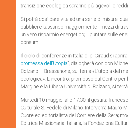
transizione ecologica saranno più agevoli e reddi
Si potrà così dare vita ad una serie di misure, qu
pubblici e tassando maggiormente i mezzi di trasp
un vero risparmio energetico; il puntare sulle ener
consumi.
Il ciclo di conferenze in Italia di p. Giraud si apr
promessa dell’Utopia
”, dialogherà con don Miche
Bolzano – Bressanone, sul tema «L’utopia del merca
ecologica». L’incontro, promosso dal Centro per l
Margine e la Libera Università di Bolzano, si terrà 
Martedì 10 maggio, alle 17.30, il gesuita francese
Culturale S. Fedele di Milano. Interverrà Mauro Ma
Cuore ed editorialista del Corriere della Sera; m
Editrice Missionaria Italiana, la Fondazione Cultu