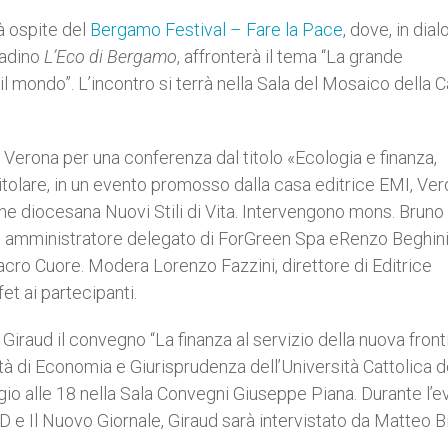
à ospite del
Bergamo Festival – Fare la Pace
, dove, in dia
tadino
L’Eco di Bergamo
, affronterà il tema “La grande
l mondo”. L’incontro si terrà nella Sala del Mosaico della
Verona per una conferenza dal titolo «Ecologia e finanza,
pitolare, in un evento promosso dalla casa editrice EMI, Ve
ne diocesana Nuovi Stili di Vita. Intervengono mons. Bruno
ti, amministratore delegato di ForGreen Spa eRenzo Beghini
acro Cuore. Modera Lorenzo Fazzini, direttore di Editrice
et ai partecipanti.
 p. Giraud il convegno “La finanza al servizio della nuova front
à di Economia e Giurisprudenza dell’Università Cattolica d
o alle 18 nella Sala Convegni Giuseppe Piana. Durante l’e
e Il Nuovo Giornale, Giraud sarà intervistato da Matteo Bil