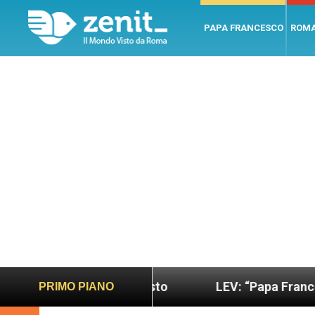
PAPA FRANCESCO
ROM
sano e giusto
LEV: “Papa Francesco. Un uomo di
PRIMO PIANO