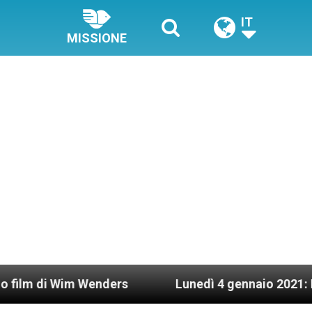
IT
MISSIONE
enders
Lunedì 4 gennaio 2021: Possesso cardina