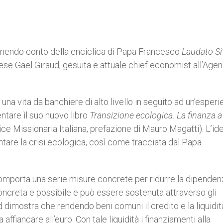
 tenendo conto della enciclica di Papa Francesco
Laudato Si
ncese Gaël Giraud, gesuita e attuale chief economist all’Age
una vita da banchiere di alto livello in seguito ad un’esperi
entare ìl suo nuovo libro
Transizione ecologica. La finanza a
rice Missionaria Italiana, prefazione di Mauro Magatti). L’id
ntare la crisi ecologica, così come tracciata dal Papa
comporta una serie misure concrete per ridurre la dipenden
concreta e possibile e può essere sostenuta attraverso gli
aud dimostra che rendendo beni comuni il credito e la liquidit
fiancare all’euro. Con tale liquidità i finanziamenti alla