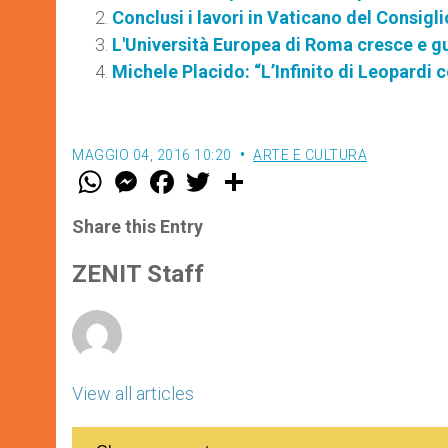
Conclusi i lavori in Vaticano del Consigl
L'Università Europea di Roma cresce e gu
Michele Placido: “L’Infinito di Leopardi c
MAGGIO 04, 2016 10:20
ARTE E CULTURA
W
M
F
T
S
h
e
a
w
h
a
s
c
i
a
t
s
e
t
r
Share this Entry
s
e
b
t
e
A
n
o
e
p
g
o
r
ZENIT Staff
p
e
k
r
View all articles