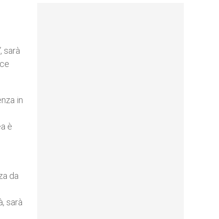
’
, sarà
nce
enza in
ea è
za da
à, sarà