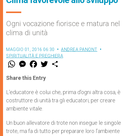
Ogni vocazione fiorisce e matura nel
clima di unità
MAGGIO 01, 2016 06:30
ANDREA PANONT
SPIRITUALITÀ E PREGHIERA
W
M
F
T
S
h
e
a
w
h
a
s
c
i
a
t
s
e
t
r
Share this Entry
s
e
b
t
e
A
n
o
e
p
g
o
r
L’educatore è colui che, prima d’ogni altra cosa, è
p
e
k
costruttore di unità tra gli educatori, per creare
r
ambiente vitale.
Un buon allevatore di trote non insegue le singole
trote, ma fa di tutto per preparare loro l’ambiente