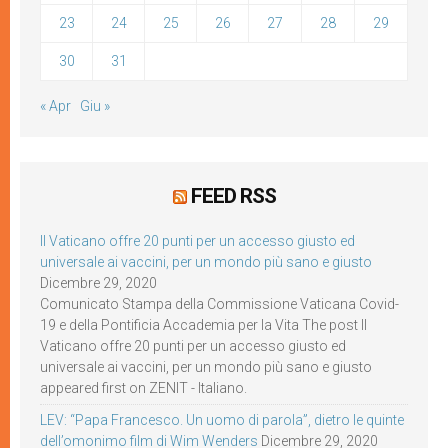
23
24
25
26
27
28
29
30
31
« Apr
Giu »
FEED RSS
Il Vaticano offre 20 punti per un accesso giusto ed
universale ai vaccini, per un mondo più sano e giusto
Dicembre 29, 2020
Comunicato Stampa della Commissione Vaticana Covid-
19 e della Pontificia Accademia per la Vita The post Il
Vaticano offre 20 punti per un accesso giusto ed
universale ai vaccini, per un mondo più sano e giusto
appeared first on ZENIT - Italiano.
LEV: “Papa Francesco. Un uomo di parola”, dietro le quinte
dell’omonimo film di Wim Wenders
Dicembre 29, 2020