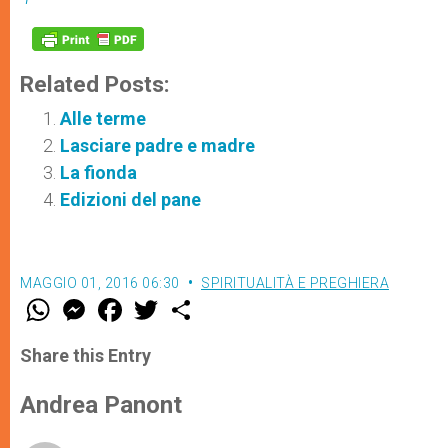
Related Posts:
Alle terme
Lasciare padre e madre
La fionda
Edizioni del pane
MAGGIO 01, 2016 06:30
SPIRITUALITÀ E PREGHIERA
W
M
F
T
S
h
e
a
w
h
a
s
c
i
a
t
s
e
t
r
Share this Entry
s
e
b
t
e
A
n
o
e
p
g
o
r
Andrea Panont
p
e
k
r