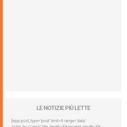
LE NOTIZIE PIÙ LETTE
[wpp post_type='post' limit=4 range='daily'
order_by='views' title_length=68 excerpt_length=68