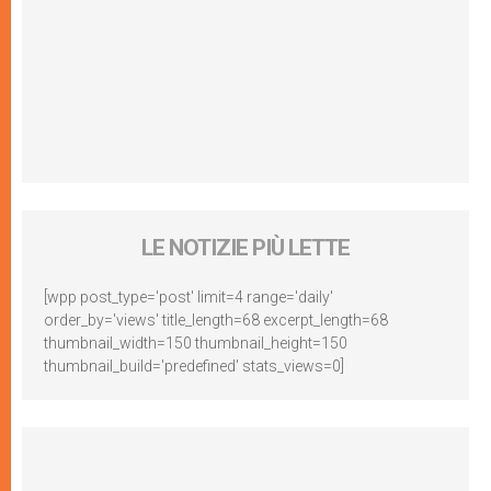
LE NOTIZIE PIÙ LETTE
[wpp post_type='post' limit=4 range='daily'
order_by='views' title_length=68 excerpt_length=68
thumbnail_width=150 thumbnail_height=150
thumbnail_build='predefined' stats_views=0]