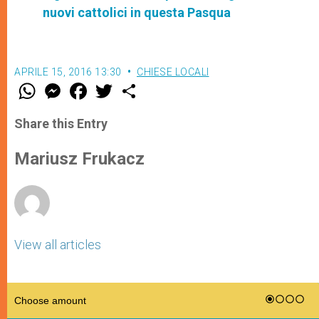
nuovi cattolici in questa Pasqua
APRILE 15, 2016 13:30
CHIESE LOCALI
W
M
F
T
S
h
e
a
w
h
a
s
c
i
a
t
s
e
t
r
Share this Entry
s
e
b
t
e
A
n
o
e
p
g
o
r
Mariusz Frukacz
p
e
k
r
View all articles