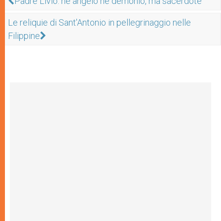
Padre Livio: né angelo né demonio, ma sacerdote
Le reliquie di Sant'Antonio in pellegrinaggio nelle
Filippine