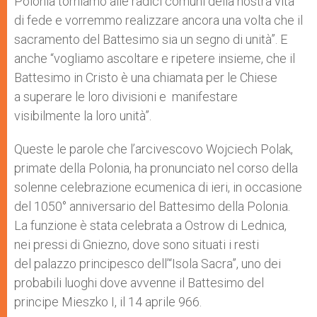
Polonia torniamo alle radici comuni della nostra vita
r
di fede e vorremmo realizzare ancora una volta che il
sacramento del Battesimo sia un segno di unità”. E
anche “vogliamo ascoltare e ripetere insieme, che il
Battesimo in Cristo è una chiamata per le Chiese
a superare le loro divisioni e manifestare
visibilmente la loro unità”.
Queste le parole che l’arcivescovo Wojciech Polak,
primate della Polonia, ha pronunciato nel corso della
solenne celebrazione ecumenica di ieri, in occasione
del 1050° anniversario del Battesimo della Polonia.
La funzione è stata celebrata a Ostrow di Lednica,
nei pressi di Gniezno, dove sono situati i resti
del palazzo principesco dell’“Isola Sacra”, uno dei
probabili luoghi dove avvenne il Battesimo del
principe Mieszko I, il 14 aprile 966.