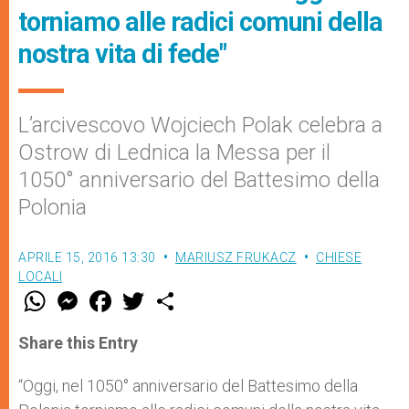
torniamo alle radici comuni della
nostra vita di fede"
L’arcivescovo Wojciech Polak celebra a
Ostrow di Lednica la Messa per il
1050° anniversario del Battesimo della
Polonia
APRILE 15, 2016 13:30
MARIUSZ FRUKACZ
CHIESE
LOCALI
W
M
F
T
S
h
e
a
w
h
a
s
c
i
a
t
s
e
t
r
Share this Entry
s
e
b
t
e
A
n
o
e
p
g
o
r
“Oggi, nel 1050° anniversario del Battesimo della
p
e
k