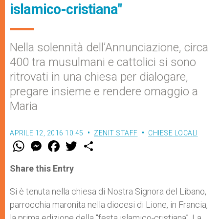
islamico-cristiana"
Nella solennità dell’Annunciazione, circa
400 tra musulmani e cattolici si sono
ritrovati in una chiesa per dialogare,
pregare insieme e rendere omaggio a
Maria
APRILE 12, 2016 10:45
ZENIT STAFF
CHIESE LOCALI
W
M
F
T
S
h
e
a
w
h
a
s
c
i
a
t
s
e
t
r
Share this Entry
s
e
b
t
e
A
n
o
e
p
g
o
r
Si è tenuta nella chiesa di Nostra Signora del Libano,
p
e
k
parrocchia maronita nella diocesi di Lione, in Francia,
r
la prima edizione della “festa islamico-cristiana”. La