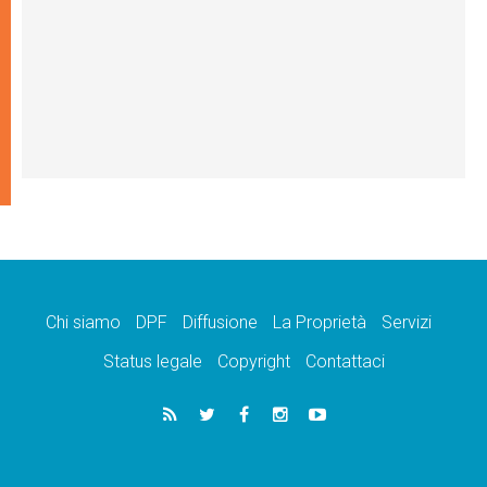
Chi siamo
DPF
Diffusione
La Proprietà
Servizi
Status legale
Copyright
Contattaci