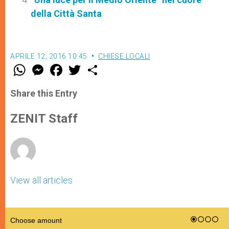
della Città Santa
APRILE 12, 2016 10:45
CHIESE LOCALI
W
M
F
T
S
h
e
a
w
h
a
s
c
i
a
t
s
e
t
r
Share this Entry
s
e
b
t
e
A
n
o
e
p
g
o
r
ZENIT Staff
p
e
k
r
View all articles