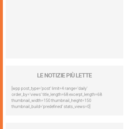
LE NOTIZIE PIÙ LETTE
[wpp post_type='post' limit=4 range='daily'
order_by='views' title_length=68 excerpt_length=68
thumbnail_width=150 thumbnail_height=150
thumbnail_build='predefined' stats_views=0]