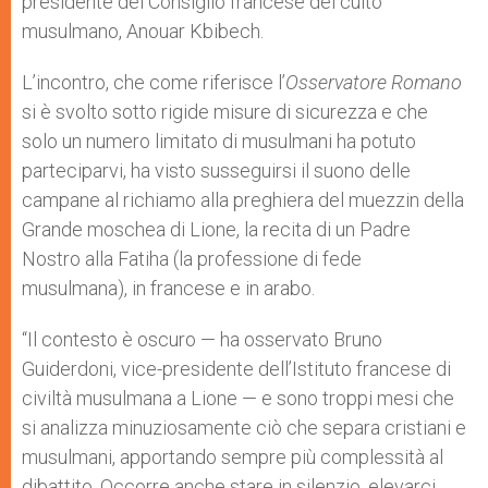
presidente del Consiglio francese del culto
musulmano, Anouar Kbibech.
L’incontro, che come riferisce l’
Osservatore Romano
si è svolto sotto rigide misure di sicurezza e che
solo un numero limitato di musulmani ha potuto
parteciparvi, ha visto susseguirsi il suono delle
campane al richiamo alla preghiera del muezzin della
Grande moschea di Lione, la recita di un Padre
Nostro alla Fatiha (la professione di fede
musulmana), in francese e in arabo.
“Il contesto è oscuro — ha osservato Bruno
Guiderdoni, vice-presidente dell’Istituto francese di
civiltà musulmana a Lione — e sono troppi mesi che
si analizza minuziosamente ciò che separa cristiani e
musulmani, apportando sempre più complessità al
dibattito. Occorre anche stare in silenzio, elevarci,