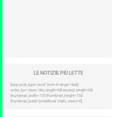
LE NOTIZIE PIÙ LETTE
[wpp post_type='post' limit=4 range='daily'
order_by='views' title_length=68 excerpt_length=68
thumbnail_width=150 thumbnail_height=150
thumbnail_build='predefined' stats_views=0]