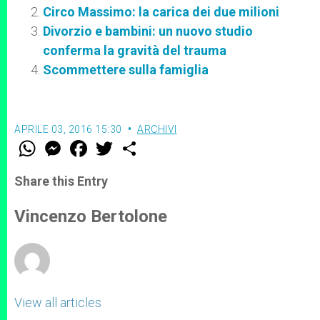
Circo Massimo: la carica dei due milioni
Divorzio e bambini: un nuovo studio
conferma la gravità del trauma
Scommettere sulla famiglia
APRILE 03, 2016 15:30
ARCHIVI
W
M
F
T
S
h
e
a
w
h
a
s
c
i
a
t
s
e
t
r
Share this Entry
s
e
b
t
e
A
n
o
e
p
g
o
r
Vincenzo Bertolone
p
e
k
r
View all articles