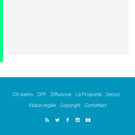
Chi siamo
DPF
Diffusione
La Proprietà
Servizi
Status legale
Copyright
Contattaci