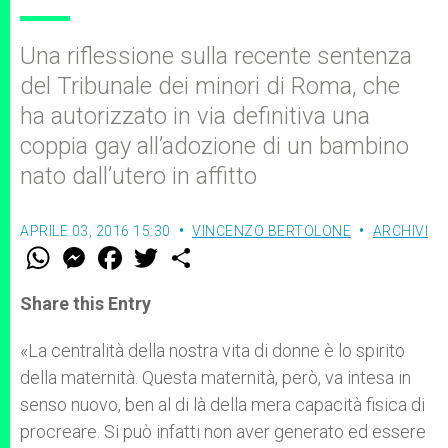
Una riflessione sulla recente sentenza
del Tribunale dei minori di Roma, che
ha autorizzato in via definitiva una
coppia gay all’adozione di un bambino
nato dall’utero in affitto
APRILE 03, 2016 15:30
VINCENZO BERTOLONE
ARCHIVI
W
M
F
T
S
h
e
a
w
h
a
s
c
i
a
t
s
e
t
r
Share this Entry
s
e
b
t
e
A
n
o
e
p
g
o
r
«
La centralità della nostra vita di donne è lo spirito
p
e
k
della maternità. Questa maternità, però, va intesa in
r
senso nuovo, ben al di là della mera capacità fisica di
procreare. Si può infatti non aver generato ed essere