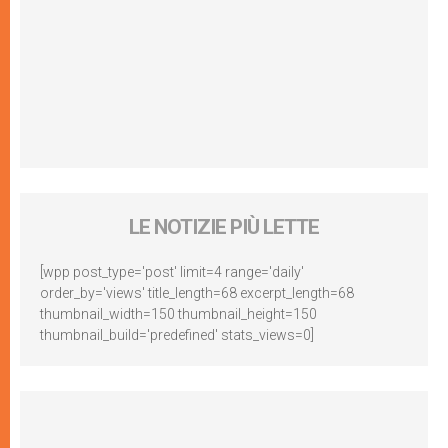
LE NOTIZIE PIÙ LETTE
[wpp post_type='post' limit=4 range='daily'
order_by='views' title_length=68 excerpt_length=68
thumbnail_width=150 thumbnail_height=150
thumbnail_build='predefined' stats_views=0]