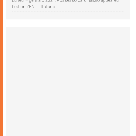
Lunedì 4 gennaio 2021: Possesso cardinalizio appeared
first on ZENIT - Italiano.