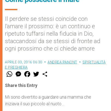
Il perdere se stessi coincide con
l’amare il prossimo: è un continuo e
ripetuto tuffarsi nella fiducia in Dio,
staccandosi da se stessi di fronte ad
ogni prossimo che ci chiede amore
APRILE 03, 2016 06:30
ANDREA PANONT
SPIRITUALITÀ
E PREGHIERA
W
M
F
T
S
h
e
a
w
h
a
s
c
i
a
t
s
e
t
r
Share this Entry
s
e
b
t
e
A
n
o
e
p
g
o
r
Mi sono divertito a guardare una mamma che
p
e
k
iniziava il suo piccolo al nuoto…
r