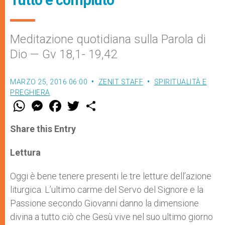
Meditazione quotidiana sulla Parola di
Dio — Gv 18,1- 19,42
MARZO 25, 2016 06:00
ZENIT STAFF
SPIRITUALITÀ E
PREGHIERA
W
M
F
T
S
h
e
a
w
h
a
s
c
i
a
t
s
e
t
r
Share this Entry
s
e
b
t
e
A
n
o
e
p
g
o
r
Lettura
p
e
k
r
Oggi è bene tenere presenti le tre letture dell’azione
liturgica. L’ultimo carme del Servo del Signore e la
Passione secondo Giovanni danno la dimensione
divina a tutto ciò che Gesù vive nel suo ultimo giorno