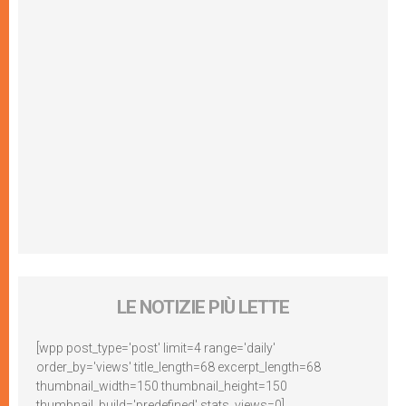
LE NOTIZIE PIÙ LETTE
[wpp post_type='post' limit=4 range='daily'
order_by='views' title_length=68 excerpt_length=68
thumbnail_width=150 thumbnail_height=150
thumbnail_build='predefined' stats_views=0]