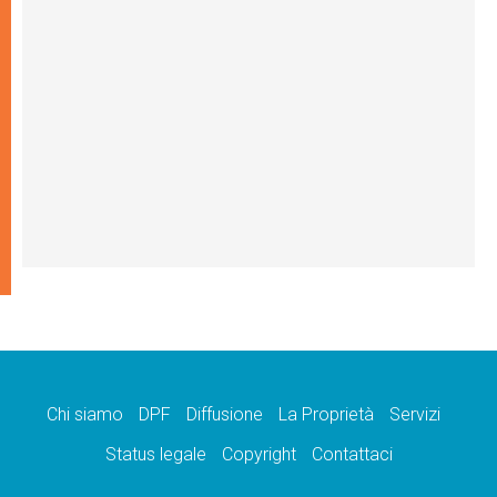
Chi siamo
DPF
Diffusione
La Proprietà
Servizi
Status legale
Copyright
Contattaci