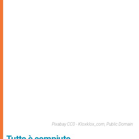
Pixabay CC0 - Kloxklox_com, Public Domain
Tutto è compiuto