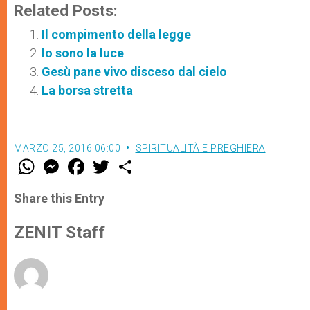
Related Posts:
Il compimento della legge
Io sono la luce
Gesù pane vivo disceso dal cielo
La borsa stretta
MARZO 25, 2016 06:00
SPIRITUALITÀ E PREGHIERA
W
M
F
T
S
h
e
a
w
h
a
s
c
i
a
t
s
e
t
r
Share this Entry
s
e
b
t
e
A
n
o
e
p
g
o
r
ZENIT Staff
p
e
k
r