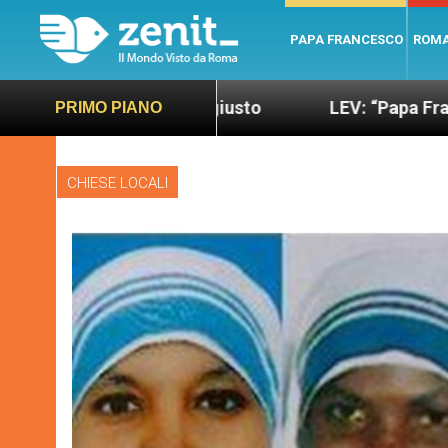
PAPA FRANCESCO
ROM
più sano e giusto
LEV: “Papa Francesco. Un uomo
PRIMO PIANO
CHIESE LOCALI