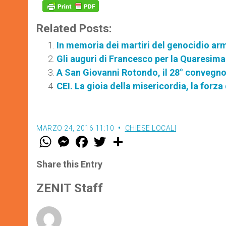
Related Posts:
In memoria dei martiri del genocidio a
Gli auguri di Francesco per la Quaresima:
A San Giovanni Rotondo, il 28° convegno 
CEI. La gioia della misericordia, la forza
MARZO 24, 2016 11:10
CHIESE LOCALI
W
M
F
T
S
h
e
a
w
h
a
s
c
i
a
t
s
e
t
r
Share this Entry
s
e
b
t
e
A
n
o
e
p
g
o
r
ZENIT Staff
p
e
k
r