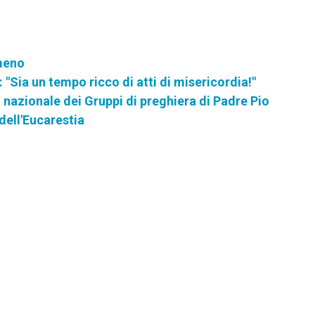
rmeno
 "Sia un tempo ricco di atti di misericordia!"
nazionale dei Gruppi di preghiera di Padre Pio
 dell'Eucarestia