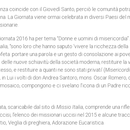
enza coincide con il Giovedì Santo, perciò le comunità pot
una. La Giornata viene ormai celebrata in diversi Paesi del
sionarie.
 Giornata 2016 ha per tema “Donne e uomini di misericordia
alia
, “sono loro che hanno saputo ‘vivere la ricchezza della
feta: portare una parola e un gesto di consolazione ai pove
 delle nuove schiavitù della società moderna, restituire la v
so, e restituire a quanti ne sono stati privati’ (
Misericord
, in Lui i volti di don Andrea Santoro, mons. Oscar Romero,
un mosaico, compongono e ci svelano l’icona di un Padre ric
ta, scaricabile dal sito di
Missio Italia
, comprende una rifl
 uccisi, l’elenco dei missionari uccisi nel 2015 e alcune trac
ctio, Veglia di preghiera, Adorazione Eucaristica.