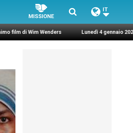
IT
MISSIONE
im Wenders
Lunedì 4 gennaio 2021: Possesso car