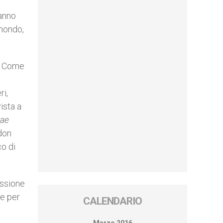
ranno
 mondo,
”. Come
ri,
ista a
iae
 don
co di
essione
ce per
CALENDARIO