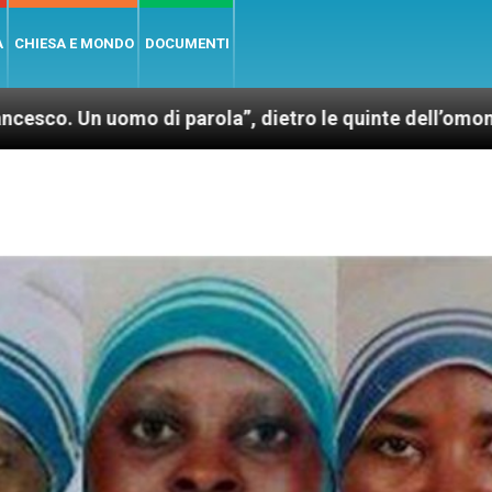
A
CHIESA E MONDO
DOCUMENTI
 di parola”, dietro le quinte dell’omonimo film di W