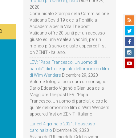
mondo più sano e giusto
Dicembre 29,
2020
Comunicato Stampa della Commissione
Vaticana Covid-19 e della Pontificia
Accademia per la Vita The post Il
Vaticano offre 20 punti per un accesso
giusto ed universale ai vaccini, per un
mondo più sano e giusto appeared first
on ZENIT - Italiano.
LEV: “Papa Francesco. Un uomo di
parola”, dietro le quinte dell’omonimo film
di Wim Wenders
Dicembre 29, 2020
Volume fotografico a cura di monsignor
Dario Edoardo Viganò e Gianluca della
Maggiore The post LEV: “Papa
Francesco. Un uomo di parola”, dietro le
quinte dell’omonimo film di Wim Wenders
appeared first on ZENIT - Italiano.
Lunedì 4 gennaio 2021: Possesso
cardinalizio
Dicembre 29, 2020
Avviso dell’Ufficio delle Celebrazioni