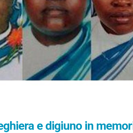
reghiera e digiuno in memor