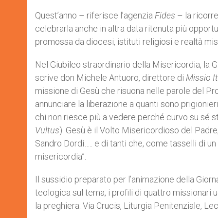
Quest’anno – riferisce l’agenzia
Fides
– la ricorr
celebrarla anche in altra data ritenuta più opport
promossa da diocesi, istituti religiosi e realtà mis
Nel Giubileo straordinario della Misericordia, la
scrive don Michele Antuoro, direttore di
Missio It
missione di Gesù che risuona nelle parole del Pro
annunciare la liberazione a quanti sono prigionieri
chi non riesce più a vedere perché curvo su sé stes
Vultus
). Gesù è il Volto Misericordioso del Padre
Sandro Dordi….. e di tanti che, come tasselli di 
misericordia”.
​Il sussidio preparato per l’animazione della Giorna
teologica sul tema, i profili di quattro missionari
la preghiera: Via Crucis, Liturgia Penitenziale, Le