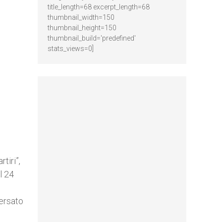
title_length=68 excerpt_length=68
thumbnail_width=150
thumbnail_height=150
thumbnail_build='predefined'
stats_views=0]
tiri”,
l 24
versato