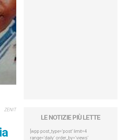
ZENIT
LE NOTIZIE PIÙ LETTE
ia
[wpp post_type='post' limit=4
range='daily' order_by='views'