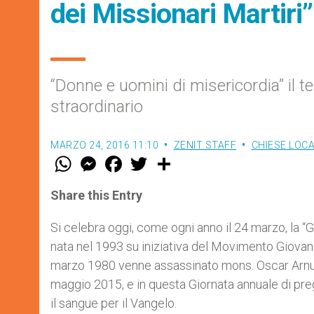
dei Missionari Martiri”
“Donne e uomini di misericordia” il t
straordinario
MARZO 24, 2016 11:10
ZENIT STAFF
CHIESE LOCA
W
M
F
T
S
h
e
a
w
h
a
s
c
i
a
t
s
e
t
r
Share this Entry
s
e
b
t
e
A
n
o
e
p
g
o
r
Si celebra oggi, come ogni anno il 24 marzo, la “G
p
e
k
nata nel 1993 su iniziativa del Movimento Giovanil
r
marzo 1980 venne assassinato mons. Oscar Arnulf
maggio 2015, e in questa Giornata annuale di pre
il sangue per il Vangelo.