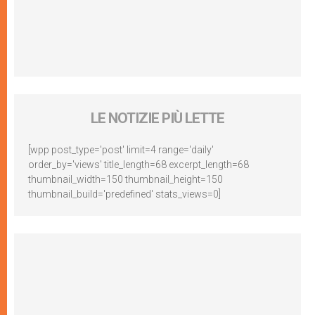
LE NOTIZIE PIÙ LETTE
[wpp post_type='post' limit=4 range='daily'
order_by='views' title_length=68 excerpt_length=68
thumbnail_width=150 thumbnail_height=150
thumbnail_build='predefined' stats_views=0]