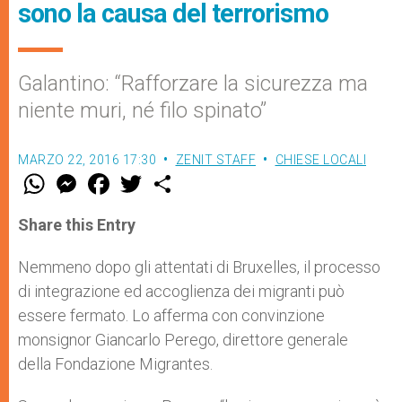
sono la causa del terrorismo
Galantino: “Rafforzare la sicurezza ma
niente muri, né filo spinato”
MARZO 22, 2016 17:30
ZENIT STAFF
CHIESE LOCALI
W
M
F
T
S
h
e
a
w
h
a
s
c
i
a
t
s
e
t
r
Share this Entry
s
e
b
t
e
A
n
o
e
p
g
o
r
Nemmeno dopo gli attentati di Bruxelles, il processo
p
e
k
di integrazione ed accoglienza dei migranti può
r
essere fermato. Lo afferma con convinzione
monsignor Giancarlo Perego, direttore generale
della Fondazione Migrantes.