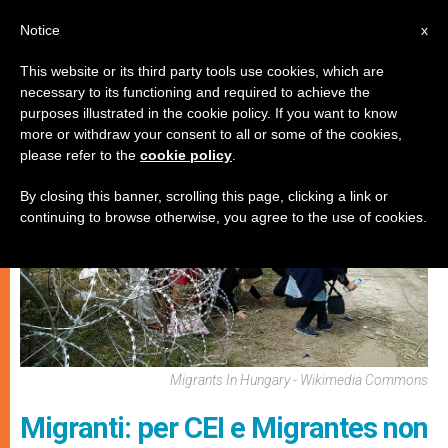
IT
Notice
x
This website or its third party tools use cookies, which are
necessary to its functioning and required to achieve the
CHIESE LOCALI
purposes illustrated in the cookie policy. If you want to know
more or withdraw your consent to all or some of the cookies,
please refer to the
cookie policy
.
By closing this banner, scrolling this page, clicking a link or
continuing to browse otherwise, you agree to the use of cookies.
Migrants In Hungary - Wikimedia Commons
Migranti: per CEI e Migrantes non