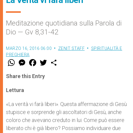
Meditazione quotidiana sulla Parola di
Dio — Gv 8,31-42
MARZO 16, 2016 06:00
ZENIT STAFF
SPIRITUALITÀ E
PREGHIERA
W
M
F
T
S
h
e
a
w
h
a
s
c
i
a
t
s
e
t
r
Share this Entry
s
e
b
t
e
A
n
o
e
p
g
o
r
Lettura
p
e
k
r
«La verità vi farà liberi». Questa affermazione di Gesù
stupisce e sorprende gli ascoltatori di Gesù, anche
coloro che avevano creduto in lui. Come può essere
liberato chi è già libero? Possiamo individuare due