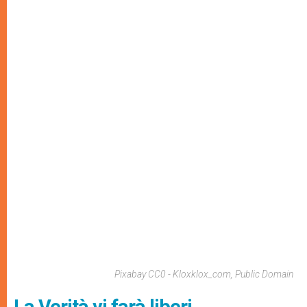
Pixabay CC0 - Kloxklox_com, Public Domain
La Verità vi farà liberi