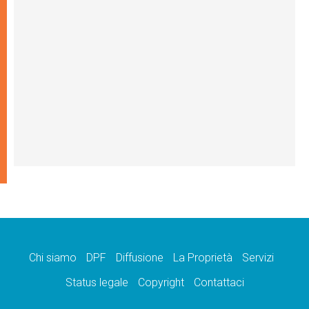
Chi siamo
DPF
Diffusione
La Proprietà
Servizi
Status legale
Copyright
Contattaci