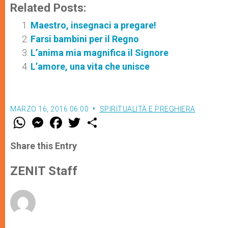
Related Posts:
Maestro, insegnaci a pregare!
Farsi bambini per il Regno
L’anima mia magnifica il Signore
L’amore, una vita che unisce
MARZO 16, 2016 06:00
SPIRITUALITÀ E PREGHIERA
W
M
F
T
S
h
e
a
w
h
a
s
c
i
a
t
s
e
t
r
Share this Entry
s
e
b
t
e
A
n
o
e
p
g
o
r
ZENIT Staff
p
e
k
r