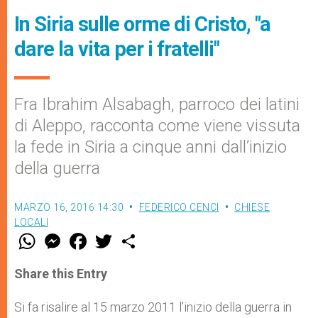
In Siria sulle orme di Cristo, "a
dare la vita per i fratelli"
Fra Ibrahim Alsabagh, parroco dei latini
di Aleppo, racconta come viene vissuta
la fede in Siria a cinque anni dall’inizio
della guerra
MARZO 16, 2016 14:30
FEDERICO CENCI
CHIESE
LOCALI
W
M
F
T
S
h
e
a
w
h
a
s
c
i
a
t
s
e
t
r
Share this Entry
s
e
b
t
e
A
n
o
e
p
g
o
r
Si fa risalire al 15 marzo 2011 l’inizio della guerra in
p
e
k