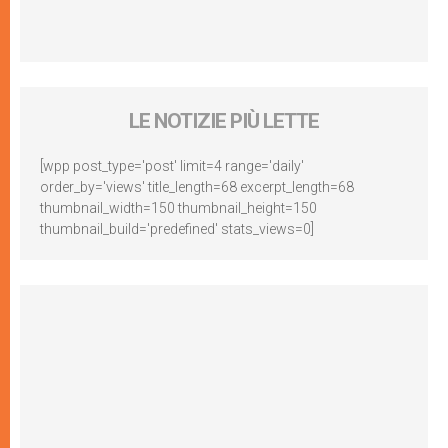
LE NOTIZIE PIÙ LETTE
[wpp post_type='post' limit=4 range='daily'
order_by='views' title_length=68 excerpt_length=68
thumbnail_width=150 thumbnail_height=150
thumbnail_build='predefined' stats_views=0]