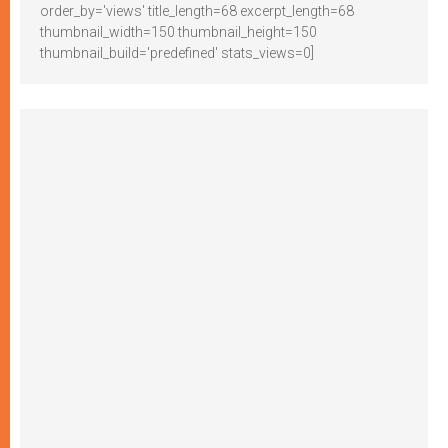
order_by='views' title_length=68 excerpt_length=68
thumbnail_width=150 thumbnail_height=150
thumbnail_build='predefined' stats_views=0]