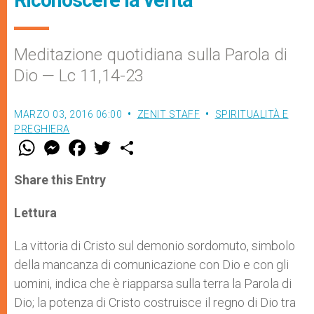
Meditazione quotidiana sulla Parola di
Dio — Lc 11,14-23
MARZO 03, 2016 06:00
ZENIT STAFF
SPIRITUALITÀ E
PREGHIERA
W
M
F
T
S
h
e
a
w
h
a
s
c
i
a
t
s
e
t
r
Share this Entry
s
e
b
t
e
A
n
o
e
p
g
o
r
Lettura
p
e
k
r
La vittoria di Cristo sul demonio sordomuto, simbolo
della mancanza di comunicazione con Dio e con gli
uomini, indica che è riapparsa sulla terra la Parola di
Dio; la potenza di Cristo costruisce il regno di Dio tra