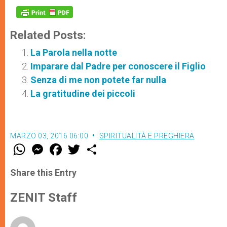
Related Posts:
La Parola nella notte
Imparare dal Padre per conoscere il Figlio
Senza di me non potete far nulla
La gratitudine dei piccoli
MARZO 03, 2016 06:00
SPIRITUALITÀ E PREGHIERA
W
M
F
T
S
h
e
a
w
h
a
s
c
i
a
t
s
e
t
r
Share this Entry
s
e
b
t
e
A
n
o
e
p
g
o
r
ZENIT Staff
p
e
k
r