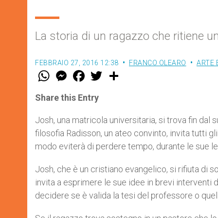
La storia di un ragazzo che ritiene u
FEBBRAIO 27, 2016 12:38
FRANCO OLEARO
ARTE 
W
M
F
T
S
h
e
a
w
h
a
s
c
i
a
t
s
e
t
r
Share this Entry
s
e
b
t
e
A
n
o
e
p
g
o
r
Josh, una matricola universitaria, si trova fin dal 
p
e
k
filosofia Radisson, un ateo convinto, invita tutti g
r
modo eviterà di perdere tempo, durante le sue lez
Josh, che è un cristiano evangelico, si rifiuta di
invita a esprimere le sue idee in brevi interventi 
decidere se è valida la tesi del professore o quel