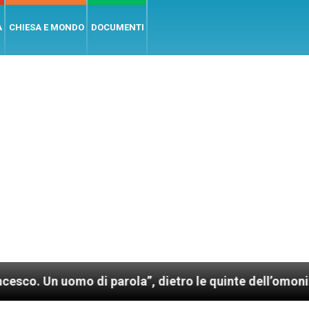
A
CHIESA E MONDO
DOCUMENTI
parola”, dietro le quinte dell’omonimo film di Wim We