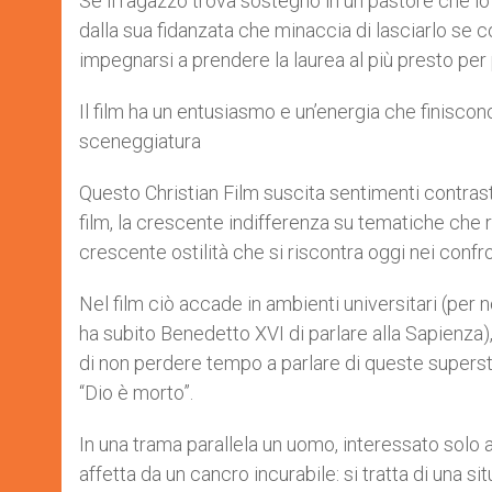
Se il ragazzo trova sostegno in un pastore che lo 
dalla sua fidanzata che minaccia di lasciarlo se
impegnarsi a prendere la laurea al più presto per
Il film ha un entusiasmo e un’energia che finiscono
sceneggiatura
Questo Christian Film suscita sentimenti contrast
film, la crescente indifferenza su tematiche che 
crescente ostilità che si riscontra oggi nei conf
Nel film ciò accade in ambienti universitari (per n
ha subito Benedetto XVI di parlare alla Sapienza),
di non perdere tempo a parlare di queste superstiz
“Dio è morto”.
In una trama parallela un uomo, interessato solo a
affetta da un cancro incurabile: si tratta di una s