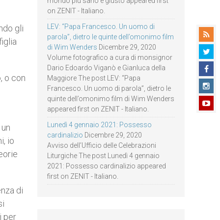
mondo più sano e giusto appeared first
on ZENIT - Italiano.
LEV: “Papa Francesco. Un uomo di
ndo gli
parola”, dietro le quinte dell’omonimo film
iglia
di Wim Wenders
Dicembre 29, 2020
Volume fotografico a cura di monsignor
Dario Edoardo Viganò e Gianluca della
o, o con
Maggiore The post LEV: “Papa
Francesco. Un uomo di parola”, dietro le
quinte dell’omonimo film di Wim Wenders
appeared first on ZENIT - Italiano.
Lunedì 4 gennaio 2021: Possesso
 un
cardinalizio
Dicembre 29, 2020
, io
Avviso dell’Ufficio delle Celebrazioni
eorie
Liturgiche The post Lunedì 4 gennaio
2021: Possesso cardinalizio appeared
first on ZENIT - Italiano.
nza di
si
i per