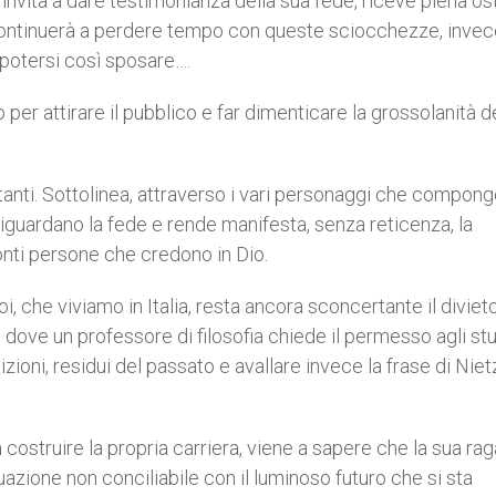
invita a dare testimonianza della sua fede, riceve piena ost
 continuerà a perdere tempo con queste sciocchezze, invec
 potersi così sposare….
 per attirare il pubblico e far dimenticare la grossolanità d
anti. Sottolinea, attraverso i vari personaggi che compong
riguardano la fede e rende manifesta, senza reticenza, la
ronti persone che credono in Dio.
oi, che viviamo in Italia, resta ancora sconcertante il diviet
 dove un professore di filosofia chiede il permesso agli st
ioni, residui del passato e avallare invece la frase di Nie
 costruire la propria carriera, viene a sapere che la sua ra
ituazione non conciliabile con il luminoso futuro che si sta