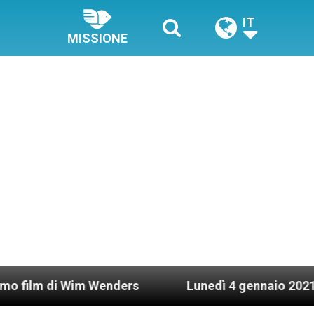
IT
MISSIONE
nders
Lunedì 4 gennaio 2021: Possesso cardina