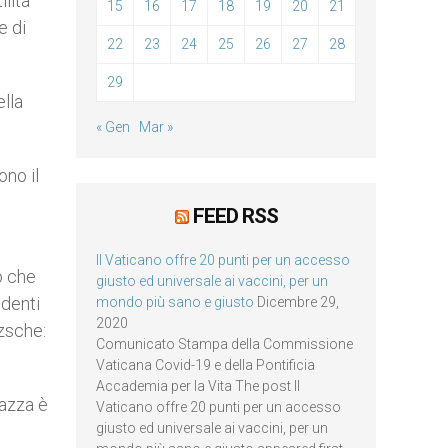
ilità
15
16
17
18
19
20
21
e di
22
23
24
25
26
27
28
29
ella
« Gen
Mar »
ono il
FEED RSS
Il Vaticano offre 20 punti per un accesso
o che
giusto ed universale ai vaccini, per un
udenti
mondo più sano e giusto
Dicembre 29,
2020
tzsche:
Comunicato Stampa della Commissione
Vaticana Covid-19 e della Pontificia
Accademia per la Vita The post Il
gazza è
Vaticano offre 20 punti per un accesso
giusto ed universale ai vaccini, per un