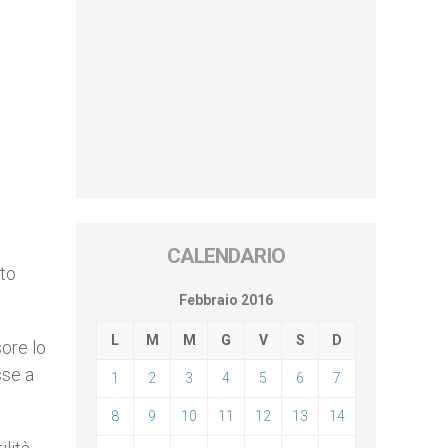
CALENDARIO
sto
Febbraio 2016
L
M
M
G
V
S
D
sore lo
sse a
1
2
3
4
5
6
7
8
9
10
11
12
13
14