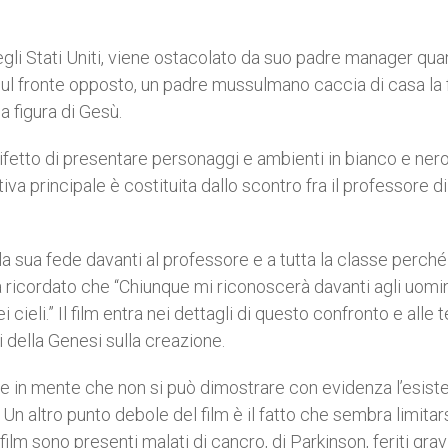
gli Stati Uniti, viene ostacolato da suo padre manager qua
 Sul fronte opposto, un padre mussulmano caccia di casa la f
 figura di Gesù.
il difetto di presentare personaggi e ambienti in bianco e ner
va principale è costituita dallo scontro fra il professore di
la sua fede davanti al professore e a tutta la classe perché
 ricordato che “Chiunque mi riconoscerà davanti agli uomini
ieli.” Il film entra nei dettagli di questo confronto e alle t
 della Genesi sulla creazione.
 in mente che non si può dimostrare con evidenza l’esiste
Un altro punto debole del film è il fatto che sembra limitar
film sono presenti malati di cancro, di Parkinson, feriti grav