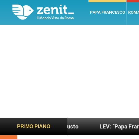
PAPA FRANCESCO
ROM
ano e giusto
LEV: “Papa Francesco. Un uomo di 
PRIMO PIANO