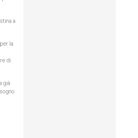
stina a
per la
re di
a già
bisogno