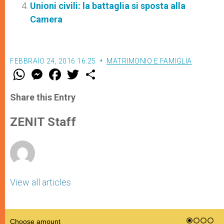
Unioni civili: la battaglia si sposta alla
Camera
FEBBRAIO 24, 2016 16:25
MATRIMONIO E FAMIGLIA
W
M
F
T
S
h
e
a
w
h
a
s
c
i
a
t
s
e
t
r
Share this Entry
s
e
b
t
e
A
n
o
e
p
g
o
r
ZENIT Staff
p
e
k
r
View all articles