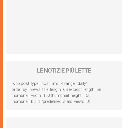
LE NOTIZIE PIÙ LETTE
[wpp post_type='post' limit=4 range='daily'
order_by='views' title_length=68 excerpt_length=68
thumbnail_width=150 thumbnail_height=150
thumbnail_build='predefined' stats_views=0]