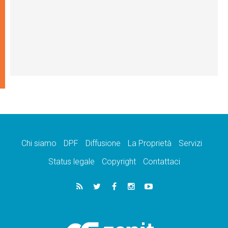
Chi siamo
DPF
Diffusione
La Proprietà
Servizi
Status legale
Copyright
Contattaci