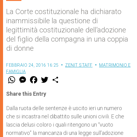
La Corte costituzionale ha dichiarato
inammissibile la questione di
legittimità costituzionale dell’adozione
del figlio della compagna in una coppia
di donne
FEBBRAIO 24, 2016 16:25
ZENIT STAFF
MATRIMONIO E
FAMIGLIA
W
M
F
T
S
h
e
a
w
h
a
s
c
i
a
t
s
e
t
r
Share this Entry
s
e
b
t
e
A
n
o
e
p
g
o
r
Dalla ruota delle sentenze è uscito ieri un numero
p
e
k
che si incastra nel dibattito sulle unioni civili. E che
r
lascia delusi coloro i quali ritengono un “vuoto
normativo” la mancanza di una legge sull’adozione