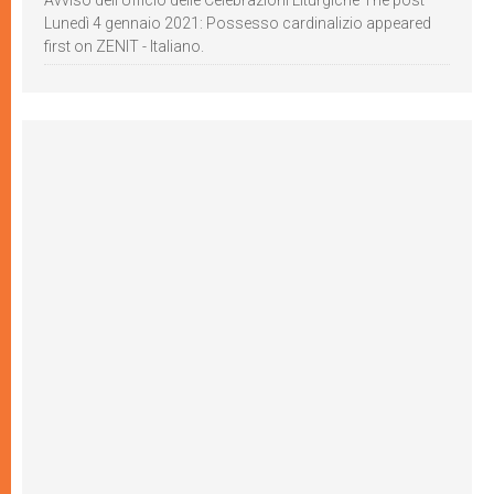
Avviso dell’Ufficio delle Celebrazioni Liturgiche The post
Lunedì 4 gennaio 2021: Possesso cardinalizio appeared
first on ZENIT - Italiano.