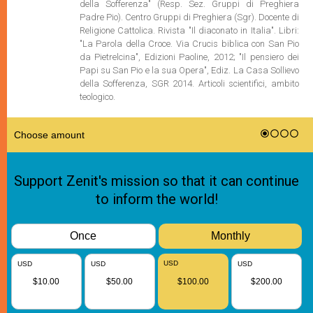
della Sofferenza" (Resp. Sez. Gruppi di Preghiera
Padre Pio). Centro Gruppi di Preghiera (Sgr). Docente di
Religione Cattolica. Rivista "Il diaconato in Italia". Libri:
"La Parola della Croce. Via Crucis biblica con San Pio
da Pietrelcina", Edizioni Paoline, 2012; "Il pensiero dei
Papi su San Pio e la sua Opera", Ediz. La Casa Sollievo
della Sofferenza, SGR 2014. Articoli scientifici, ambito
teologico.