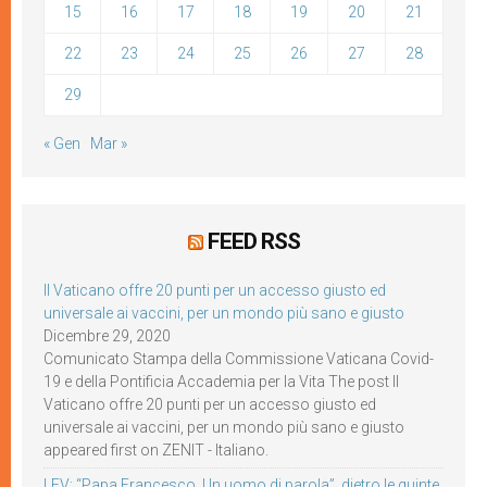
15
16
17
18
19
20
21
22
23
24
25
26
27
28
29
« Gen
Mar »
FEED RSS
Il Vaticano offre 20 punti per un accesso giusto ed
universale ai vaccini, per un mondo più sano e giusto
Dicembre 29, 2020
Comunicato Stampa della Commissione Vaticana Covid-
19 e della Pontificia Accademia per la Vita The post Il
Vaticano offre 20 punti per un accesso giusto ed
universale ai vaccini, per un mondo più sano e giusto
appeared first on ZENIT - Italiano.
LEV: “Papa Francesco. Un uomo di parola”, dietro le quinte