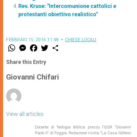
Rev. Kruse: "Intercomunione cattolici e
protestanti obiettivo realistico"
FEBBRAIO 15, 2016 11:48
CHIESE LOCALI
W
M
F
T
S
h
e
a
w
h
a
s
c
i
a
t
s
e
t
r
Share this Entry
s
e
b
t
e
A
n
o
e
p
g
o
r
Giovanni Chifari
p
e
k
r
View all articles
Docente di Teologia Biblica presso l'ISSR "Giovanni
Paolo II" di Foggia. Redazione rivista "La Casa Sollievo