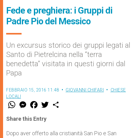
Fede e preghiera: i Gruppi di
Padre Pio del Messico
Un excursus storico dei gruppi legati al
Santo di Pietrelcina nella “terra
benedetta” visitata in questi giorni dal
Papa
FEBBRAIO 15, 2016 11:48
GIOVANNI CHIFARI
CHIESE
LOCALI
W
M
F
T
S
h
e
a
w
h
a
s
c
i
a
t
s
e
t
r
Share this Entry
s
e
b
t
e
A
n
o
e
p
g
o
r
Dopo aver offerto alla cristianità San Pio e San
p
e
k