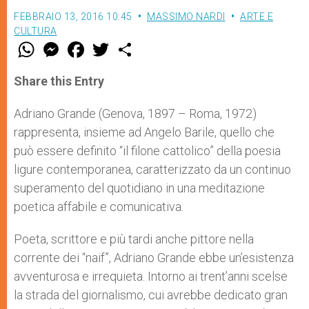
FEBBRAIO 13, 2016 10:45
MASSIMO NARDI
ARTE E
CULTURA
W
M
F
T
S
h
e
a
w
h
a
s
c
i
a
t
s
e
t
r
Share this Entry
s
e
b
t
e
A
n
o
e
p
g
o
r
Adriano Grande (Genova, 1897 – Roma, 1972)
p
e
k
rappresenta, insieme ad Angelo Barile, quello che
r
può essere definito “il filone cattolico” della poesia
ligure contemporanea, caratterizzato da un continuo
superamento del quotidiano in una meditazione
poetica affabile e comunicativa.
Poeta, scrittore e più tardi anche pittore nella
corrente dei “naif”, Adriano Grande ebbe un’esistenza
avventurosa e irrequieta. Intorno ai trent’anni scelse
la strada del giornalismo, cui avrebbe dedicato gran