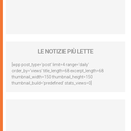
LE NOTIZIE PIÙ LETTE
[wpp post_type='post' limit=4 range='daily'
order_by='views' title_length=68 excerpt_length=68
thumbnail_width=150 thumbnail_height=150
thumbnail_build='predefined' stats_views=0]