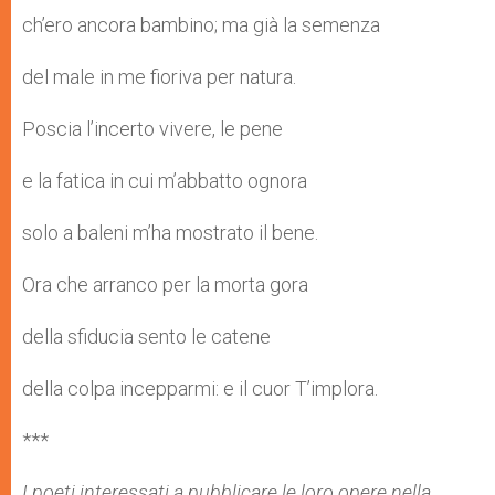
ch’ero ancora bambino; ma già la semenza
del male in me fioriva per natura.
Poscia l’incerto vivere, le pene
e la fatica in cui m’abbatto ognora
solo a baleni m’ha mostrato il bene.
Ora che arranco per la morta gora
della sfiducia sento le catene
della colpa incepparmi: e il cuor T’implora.
***
I poeti interessati a pubblicare le loro opere nella