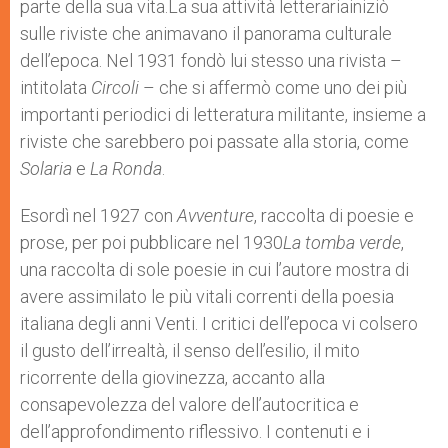
parte della sua vita.La sua attività letterariainiziò
sulle riviste che animavano il panorama culturale
dell’epoca. Nel 1931 fondò lui stesso una rivista –
intitolata
Circoli
– che si affermò come uno dei più
importanti periodici di letteratura militante, insieme a
riviste che sarebbero poi passate alla storia, come
Solaria
e
La Ronda
.
Esordì nel 1927 con
Avventure
, raccolta di poesie e
prose, per poi pubblicare nel 1930
La tomba verde
,
una raccolta di sole poesie in cui l’autore mostra di
avere assimilato le più vitali correnti della poesia
italiana degli anni Venti. I critici dell’epoca vi colsero
il gusto dell’irrealtà, il senso dell’esilio, il mito
ricorrente della giovinezza, accanto alla
consapevolezza del valore dell’autocritica e
dell’approfondimento riflessivo. I contenuti e i