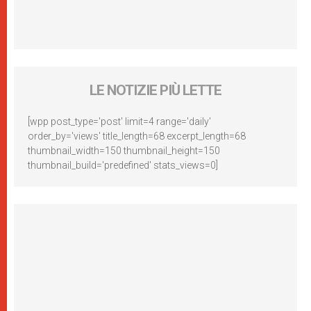
LE NOTIZIE PIÙ LETTE
[wpp post_type='post' limit=4 range='daily'
order_by='views' title_length=68 excerpt_length=68
thumbnail_width=150 thumbnail_height=150
thumbnail_build='predefined' stats_views=0]