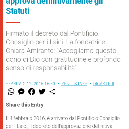
approva definitivamente gli
Statuti
Firmato il decreto dal Pontificio
Consiglio per i Laici. La fondatrice
Chiara Amirante: “Accogliamo questo
dono di Dio con gratitudine e profondo
senso di responsabilità”
FEBBRAIO 12, 2016 16:30
ZENIT STAFF
DICASTERI
W
M
F
T
S
h
e
a
w
h
a
s
c
i
a
t
s
e
t
r
Share this Entry
s
e
b
t
e
A
n
o
e
p
g
o
r
Il 4 febbraio 2016, è arrivato dal Pontificio Consiglio
p
e
k
per i Laici, il decreto dell’approvazione definitiva
r