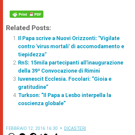
Related Posts:
Il Papa scrive a Nuovi Orizzonti: "Vigilate
contro 'virus mortali' di accomodamento e
tiepidezza"
RnS: 15mila partecipanti all'inaugurazione
della 39ª Convocazione di Rimini
Iuvenescit Ecclesia. Focolari: “Gioia e
gratitudine”
Turkson: “Il Papa a Lesbo interpella la
coscienza globale”
FEBBRAIO 12, 2016 16:30
DICASTERI
W
M
F
T
S