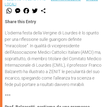
LOCALI
W
M
F
T
S
h
e
a
w
h
a
s
c
i
a
t
s
e
t
r
Share this Entry
s
e
b
t
e
A
n
o
e
p
g
o
r
L’odierna festa della Vergine di Lourdes è lo spunto
p
e
k
per una riflessione sulle guarigioni definite
r
“miracolose”. In qualità di vicepresidente
dell’Associazione Medici Cattolici Italiani (AMCI) ma,
soprattutto, di membro titolare del Comitato Medico
Internazionale di Lourdes (CMIL), il professor Franco
Balzaretti ha illustrato a ZENIT le peculiarità del suo
incarico, spiegando come l’alleanza tra scienza e
fede può portare a risultati davvero mirabili.
***
Prof. Balzaretti, partiamo da una premessa