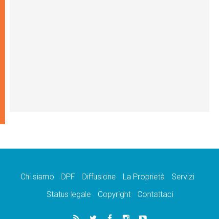
Chi siamo
DPF
Diffusione
La Proprietà
Servizi
Status legale
Copyright
Contattaci