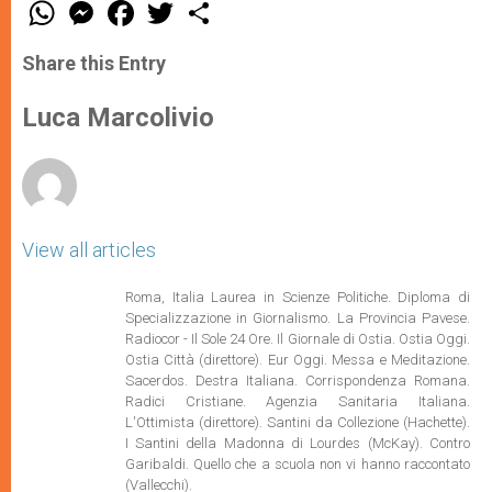
W
M
F
T
S
h
e
a
w
h
a
s
c
i
a
t
s
e
t
r
Share this Entry
s
e
b
t
e
A
n
o
e
p
g
o
r
Luca Marcolivio
p
e
k
r
View all articles
Roma, Italia Laurea in Scienze Politiche. Diploma di
Specializzazione in Giornalismo. La Provincia Pavese.
Radiocor - Il Sole 24 Ore. Il Giornale di Ostia. Ostia Oggi.
Ostia Città (direttore). Eur Oggi. Messa e Meditazione.
Sacerdos. Destra Italiana. Corrispondenza Romana.
Radici Cristiane. Agenzia Sanitaria Italiana.
L'Ottimista (direttore). Santini da Collezione (Hachette).
I Santini della Madonna di Lourdes (McKay). Contro
Garibaldi. Quello che a scuola non vi hanno raccontato
(Vallecchi).