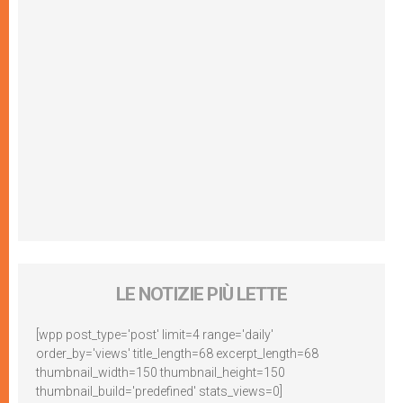
LE NOTIZIE PIÙ LETTE
[wpp post_type='post' limit=4 range='daily'
order_by='views' title_length=68 excerpt_length=68
thumbnail_width=150 thumbnail_height=150
thumbnail_build='predefined' stats_views=0]