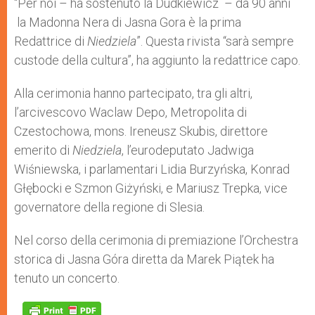
“Per noi – ha sostenuto la Dudkiewicz – da 90 anni
la Madonna Nera di Jasna Gora è la prima
Redattrice di
Niedziela
”. Questa rivista “sarà sempre
custode della cultura”, ha aggiunto la redattrice capo.
Alla cerimonia hanno partecipato, tra gli altri,
l’arcivescovo Waclaw Depo, Metropolita di
Czestochowa, mons. Ireneusz Skubis, direttore
emerito di
Niedziela
, l’eurodeputato Jadwiga
Wiśniewska, i parlamentari Lidia Burzyńska, Konrad
Głębocki e Szmon Giżyński, e Mariusz Trepka, vice
governatore della regione di Slesia.
Nel corso della cerimonia di premiazione l’Orchestra
storica di Jasna Góra diretta da Marek Piątek ha
tenuto un concerto.