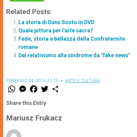
Related Posts:
La storia di Duns Scoto in DVD
Quale pittura per l'arte sacra?
Fede, storia e bellezza della Confraternite
romane
Dal relativismo alla sindrome da "fake news"
FEBBRAIO 04, 2016 11:15
ARTE E CULTURA
W
M
F
T
S
h
e
a
w
h
a
s
c
i
a
t
s
e
t
r
Share this Entry
s
e
b
t
e
A
n
o
e
p
g
o
r
Mariusz Frukacz
p
e
k
r