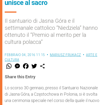
unisce al sacro
Il santuario di Jasna Góra e il
settimanale cattolico “Niedziela” hanno
ottenuto il “Premio al merito per la
cultura polacca”
FEBBRAIO 04, 2016 11:15
MARIUSZ FRUKACZ
ARTE E
CULTURA
W
M
F
T
S
h
e
a
w
h
a
s
c
i
a
t
s
e
t
r
Share this Entry
s
e
b
t
e
A
n
o
e
p
g
o
r
Lo scorso 30 gennaio, presso il Santuario Nazionale
p
e
k
di Jasna Góra, a Częstochowa in Polonia, si è svolta
r
una cerimonia speciale nel corso della quale il nuovo