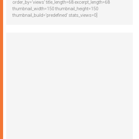
order_by='views' title_length=68 excerpt_length=68
thumbnail_width=150 thumbnail_height=150
thumbnail_build='predefined' stats_views=0]