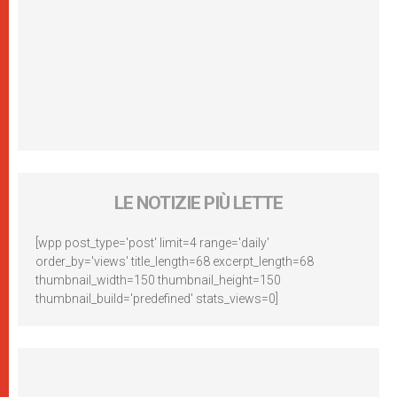
LE NOTIZIE PIÙ LETTE
[wpp post_type='post' limit=4 range='daily'
order_by='views' title_length=68 excerpt_length=68
thumbnail_width=150 thumbnail_height=150
thumbnail_build='predefined' stats_views=0]