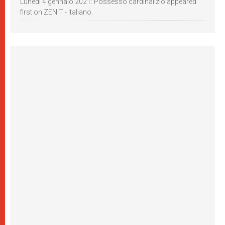
Lunedì 4 gennaio 2021: Possesso cardinalizio appeared
first on ZENIT - Italiano.