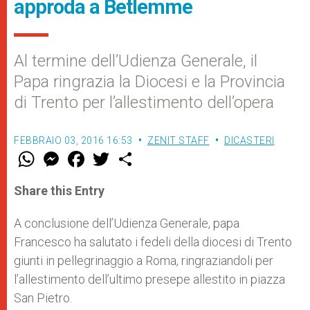
approda a Betlemme
Al termine dell’Udienza Generale, il
Papa ringrazia la Diocesi e la Provincia
di Trento per l’allestimento dell’opera
FEBBRAIO 03, 2016 16:53
ZENIT STAFF
DICASTERI
W
M
F
T
S
h
e
a
w
h
a
s
c
i
a
t
s
e
t
r
Share this Entry
s
e
b
t
e
A
n
o
e
p
g
o
r
A conclusione dell’Udienza Generale, papa
p
e
k
Francesco ha salutato i fedeli della diocesi di Trento
r
giunti in pellegrinaggio a Roma, ringraziandoli per
l’allestimento dell’ultimo presepe allestito in piazza
San Pietro.