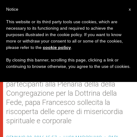
IT
Notice
x
This website or its third party tools use cookies, which are
necessary to its functioning and required to achieve the
purposes illustrated in the cookie policy. If you want to know
“La prima verità della Chiesa è
more or withdraw your consent to all or some of the cookies,
please refer to the
cookie policy
.
l’amore di Cristo”
By closing this banner, scrolling this page, clicking a link or
continuing to browse otherwise, you agree to the use of cookies.
Ricevendo in udienza i membri
partecipanti alla Plenaria della della
Congregazione per la Dottrina della
Fede, papa Francesco sollecita la
riscoperta delle opere di misericordia
spirituale e corporale