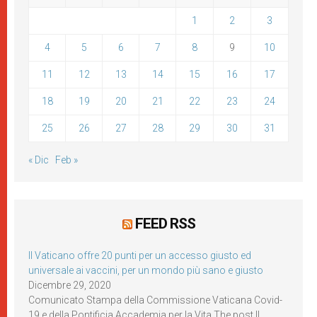
1
2
3
4
5
6
7
8
9
10
11
12
13
14
15
16
17
18
19
20
21
22
23
24
25
26
27
28
29
30
31
« Dic
Feb »
FEED RSS
Il Vaticano offre 20 punti per un accesso giusto ed
universale ai vaccini, per un mondo più sano e giusto
Dicembre 29, 2020
Comunicato Stampa della Commissione Vaticana Covid-
19 e della Pontificia Accademia per la Vita The post Il