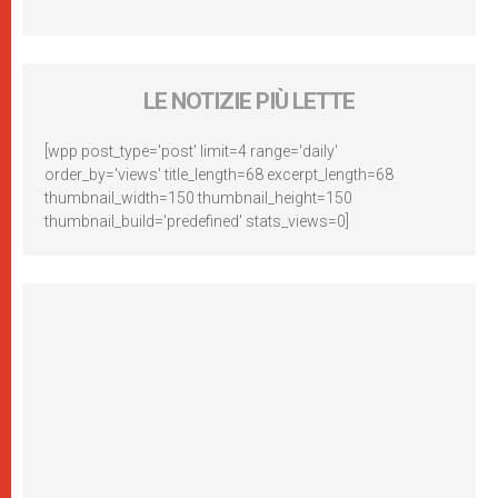
LE NOTIZIE PIÙ LETTE
[wpp post_type='post' limit=4 range='daily'
order_by='views' title_length=68 excerpt_length=68
thumbnail_width=150 thumbnail_height=150
thumbnail_build='predefined' stats_views=0]