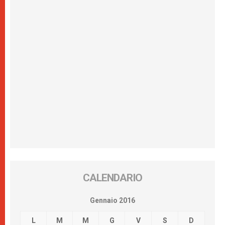
CALENDARIO
Gennaio 2016
L
M
M
G
V
S
D