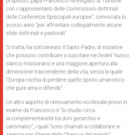
proposito, papa Francesco ha elogiato la “riunione
con i rappresentanti delle Commissioni dottrinali
delle Conferenze Episcopali europee”, convocata lo
scorso anno “per affrontare collegialmente alcune
sfide dottrinali e pastorali”.
Si tratta, ha sottolineato il Santo Padre, di iniziative
che possono contribuire a suscitare nei fedeli “nuovo
slancio missionario e una maggiore apertura alla
dimensione trascendente della vita, senza la quale
l’Europa rischia di perdere quello spirito umanistico
che pure ama e difende”.
Un altro aspetto di rinnovamento ecclesiale preso in
esame da Francesco è “lo studio circa
la
complementarietà tra doni gerarchici e
carismatici
”, i quali “sono chiamati a collaborare in
sinergia per il bene della Chiesa e del mondo”.