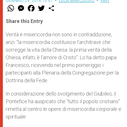
GENNAIO 29, 2016 15:57
LUCA MARCOLIVIO
PAPI
W
M
F
T
S
h
e
a
w
h
a
s
c
i
a
t
s
e
t
r
Share this Entry
s
e
b
t
e
A
n
o
e
p
g
o
r
Verità e misericordia non sono in contraddizione,
p
e
k
anzi: “la misericordia costituisce l’architrave che
r
sorregge la vita della Chiesa: la prima verità della
Chiesa, infatti, è l’amore di Cristo”. Lo ha detto papa
Francesco, ricevendo nel primo pomeriggio i
partecipanti alla Plenaria della Congregazione per la
Dottrina della Fede.
In considerazione dello svolgimento del Giubileo, il
Pontefice ha auspicato che “tutto il popolo cristiano”
rimetta al centro le opere di misericordia corporale e
spirituale.