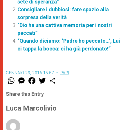
sete di speranza"
Consigliare i dubbiosi: fare spazio alla
sorpresa della verità
“Dio ha una cattiva memoria per i nostri
peccati”
“Quando diciamo: ‘Padre ho peccato…’, Lui
ci tappa la bocca: ci ha già perdonato!”
GENNAIO 29, 2016 15:57
PAPI
W
M
F
T
S
h
e
a
w
h
a
s
c
i
a
t
s
e
t
r
Share this Entry
s
e
b
t
e
A
n
o
e
p
g
o
r
Luca Marcolivio
p
e
k
r