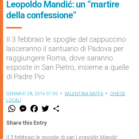
Leopoldo Mandić: un “martire
della confessione”
Il 3 febbraio le spoglie del cappuccino
lasceranno il santuario di Padova per
raggiungere Roma, dove saranno
esposte in San Pietro, insieme a quelle
di Padre Pio
GENNAIO 28, 2016 07:00
VALENTINA RAFFA
CHIESE
LOCALI
W
M
F
T
S
h
e
a
w
h
a
s
c
i
a
t
s
e
t
r
Share this Entry
s
e
b
t
e
A
n
o
e
p
g
o
r
Il 3 febbraio le spoglie di san Leopoldo Mandić