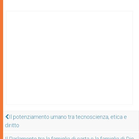
Il potenziamento umano tra tecnoscienza, etica e
diritto
Il Parlamento tra la famiglia di carta e la famiglia di Dio