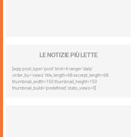
LE NOTIZIE PIÙ LETTE
[wpp post_type='post' limit=4 range='daily'
order_by='views' title_length=68 excerpt_length=68
thumbnail_width=150 thumbnail_height=150
thumbnail_build='predefined' stats_views=0]