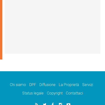
Chi siamo
DPF
Diffusione
La Proprietà
Servizi
Status legale
Copyright
Contattaci