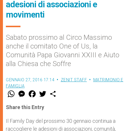
adesioni di associazioni e
movimenti
Sabato prossimo al Circo Massimo
anche il comitato One of Us, la
Comunità Papa Giovanni XXIII e Aiuto
alla Chiesa che Soffre
GENNAIO 27, 2016 17:14
ZENIT STAFF
MATRIMONIO E
FAMIGLIA
W
M
F
T
S
h
e
a
w
h
a
s
c
i
a
t
s
e
t
r
Share this Entry
s
e
b
t
e
A
n
o
e
p
g
o
r
Il Family Day del prossimo 30 gennaio continua a
p
e
k
raccogliere le adesioni di associazioni, comunità,
r