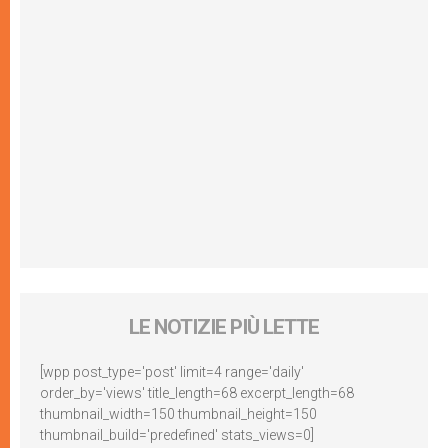
LE NOTIZIE PIÙ LETTE
[wpp post_type='post' limit=4 range='daily'
order_by='views' title_length=68 excerpt_length=68
thumbnail_width=150 thumbnail_height=150
thumbnail_build='predefined' stats_views=0]