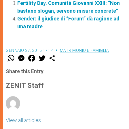
Fertility Day. Comunità Giovanni XXIII: “Non
bastano slogan, servono misure concrete”
Gender: il giudice di “Forum” dà ragione ad
una madre
GENNAIO 27, 2016 17:14
MATRIMONIO E FAMIGLIA
W
M
F
T
S
h
e
a
w
h
a
s
c
i
a
t
s
e
t
r
Share this Entry
s
e
b
t
e
A
n
o
e
p
g
o
r
ZENIT Staff
p
e
k
r
View all articles