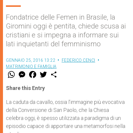
Fondatrice delle Femen in Brasile, la
Giromini oggi è pentita, chiede scusa ai
cristiani e si impegna a informare sui
lati inquietanti del femminismo
GENNAIO 25, 2016 13:22
FEDERICO CENCI
MATRIMONIO E FAMIGLIA
W
M
F
T
S
h
e
a
w
h
a
s
c
i
a
t
s
e
t
r
Share this Entry
s
e
b
t
e
A
n
o
e
p
g
o
r
La caduta da cavallo, ossia l’immagine più evocativa
p
e
k
della Conversione di San Paolo, che la Chiesa
r
celebra oggi, è spesso utilizzata a paradigma di un
episodio capace di apportare una metamorfosi nella