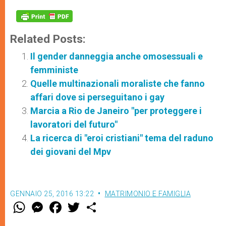
Related Posts:
Il gender danneggia anche omosessuali e
femministe
Quelle multinazionali moraliste che fanno
affari dove si perseguitano i gay
Marcia a Rio de Janeiro "per proteggere i
lavoratori del futuro"
La ricerca di "eroi cristiani" tema del raduno
dei giovani del Mpv
GENNAIO 25, 2016 13:22
MATRIMONIO E FAMIGLIA
W
M
F
T
S
h
e
a
w
h
a
s
c
i
a