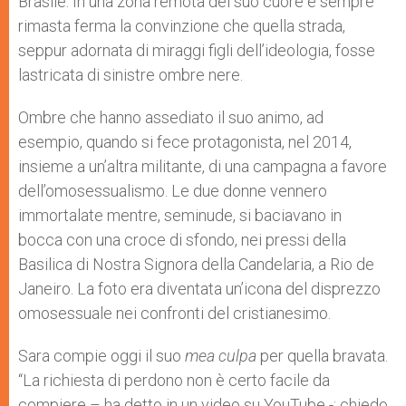
Brasile. In una zona remota del suo cuore è sempre
rimasta ferma la convinzione che quella strada,
seppur adornata di miraggi figli dell’ideologia, fosse
lastricata di sinistre ombre nere.
Ombre che hanno assediato il suo animo, ad
esempio, quando si fece protagonista, nel 2014,
insieme a un’altra militante, di una campagna a favore
dell’omosessualismo. Le due donne vennero
immortalate mentre, seminude, si baciavano in
bocca con una croce di sfondo, nei pressi della
Basilica di Nostra Signora della Candelaria, a Rio de
Janeiro. La foto era diventata un’icona del disprezzo
omosessuale nei confronti del cristianesimo.
Sara compie oggi il suo
mea culpa
per quella bravata.
“La richiesta di perdono non è certo facile da
compiere – ha detto in un video su YouTube -: chiedo