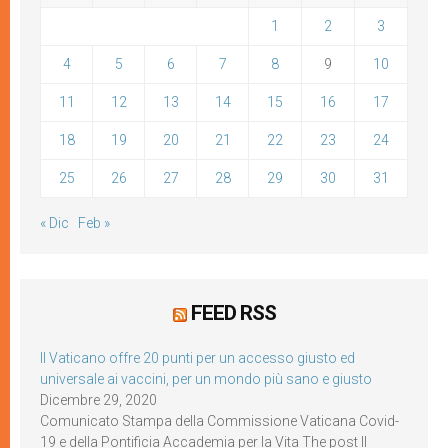
1
2
3
4
5
6
7
8
9
10
11
12
13
14
15
16
17
18
19
20
21
22
23
24
25
26
27
28
29
30
31
« Dic
Feb »
FEED RSS
Il Vaticano offre 20 punti per un accesso giusto ed
universale ai vaccini, per un mondo più sano e giusto
Dicembre 29, 2020
Comunicato Stampa della Commissione Vaticana Covid-
19 e della Pontificia Accademia per la Vita The post Il