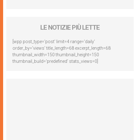
LE NOTIZIE PIÙ LETTE
[wpp post_type='post' limit=4 range='daily'
order_by='views' title_length=68 excerpt_length=68
thumbnail_width=150 thumbnail_height=150
thumbnail_build='predefined' stats_views=0]