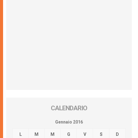
CALENDARIO
Gennaio 2016
L
M
M
G
V
S
D