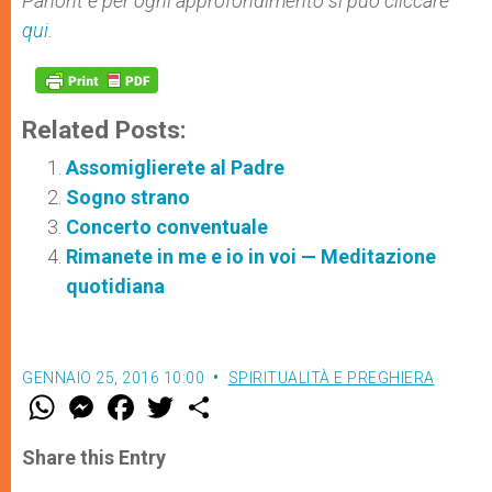
Panont e per ogni approfondimento si può cliccare
qui
.
Related Posts:
Assomiglierete al Padre
Sogno strano
Concerto conventuale
Rimanete in me e io in voi — Meditazione
quotidiana
GENNAIO 25, 2016 10:00
SPIRITUALITÀ E PREGHIERA
W
M
F
T
S
h
e
a
w
h
a
s
c
i
a
t
s
e
t
r
Share this Entry
s
e
b
t
e
A
n
o
e