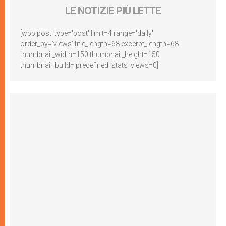
LE NOTIZIE PIÙ LETTE
[wpp post_type='post' limit=4 range='daily'
order_by='views' title_length=68 excerpt_length=68
thumbnail_width=150 thumbnail_height=150
thumbnail_build='predefined' stats_views=0]