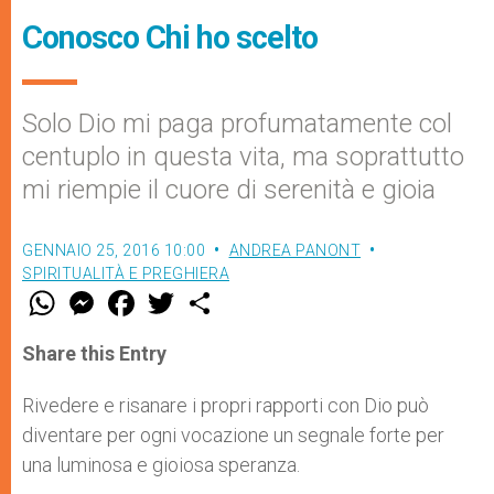
Conosco Chi ho scelto
Solo Dio mi paga profumatamente col
centuplo in questa vita, ma soprattutto
mi riempie il cuore di serenità e gioia
GENNAIO 25, 2016 10:00
ANDREA PANONT
SPIRITUALITÀ E PREGHIERA
W
M
F
T
S
h
e
a
w
h
a
s
c
i
a
t
s
e
t
r
Share this Entry
s
e
b
t
e
A
n
o
e
p
g
o
r
Rivedere e risanare i propri rapporti con Dio può
p
e
k
diventare per ogni vocazione un segnale forte per
r
una luminosa e gioiosa speranza.