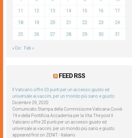
11
12
13
14
15
16
17
18
19
20
21
22
23
24
25
26
27
28
29
30
31
« Dic
Feb »
FEED RSS
Il Vaticano offre 20 punti per un accesso giusto ed
universale ai vaccini, per un mondo più sano e giusto
Dicembre 29, 2020
Comunicato Stampa della Commissione Vaticana Covid-
19 e della Pontificia Accademia per la Vita The post Il
Vaticano offre 20 punti per un accesso giusto ed
universale ai vaccini, per un mondo più sano e giusto
appeared first on ZENIT - Italiano.