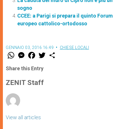
La caduta del muro di Cipro non è più un
sogno
CCEE: a Parigi si prepara il quinto Forum
europeo cattolico-ortodosso
GENNAIO 03, 2016 16:49
CHIESE LOCALI
W
M
F
T
S
h
e
a
w
h
a
s
c
i
a
t
s
e
t
r
Share this Entry
s
e
b
t
e
A
n
o
e
p
g
o
r
ZENIT Staff
p
e
k
r
View all articles