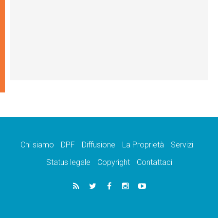
Chi siamo
DPF
Diffusione
La Proprietà
Servizi
Status legale
Copyright
Contattaci