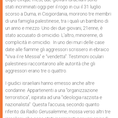
p
e
k
stati incriminati oggi per il rogo in cui il 31 luglio
r
scorso a Duma, in Cisgiordania, morirono tre membri
di una famiglia palestinese, tra i quali un bambino di
un anno e mezzo. Uno dei due giovani, 21enne, è
stato accusato di omicidio. L'altro, minorenne, di
complicità in omicidio. In uno dei muri delle case
date alle fiamme gli aggressori scrissero in ebraico
“Viva il re Messia” e “vendetta”. Testimoni oculari
palestinesi raccontarono alle autorità che gli
aggressori erano tre o quattro.
I giudici israeliani hanno emesso anche altre
condanne. Appartenenti a una “organizzazione
terroristica”, ispirata ad una “ideologia razzista e
nazionalista”. Questa l'accusa, secondo quanto
riferito da
Radio Gerusalemme
, mossa verso altri tre