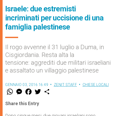
Israele: due estremisti
incriminati per uccisione di una
famiglia palestinese
Il rogo avvenne il 31 luglio a Duma, in
Cisgiordania. Resta alta la
tensione: aggrediti due militari israeliani
e assaltato un villaggio palestinese
GENNAIO 03, 2016 16:49
ZENIT STAFF
CHIESE LOCALI
W
M
F
T
S
h
e
a
w
h
a
s
c
i
a
t
s
e
t
r
Share this Entry
s
e
b
t
e
A
n
o
e
p
g
o
r
Dopo cinque mesi, due giovani israeliani sono