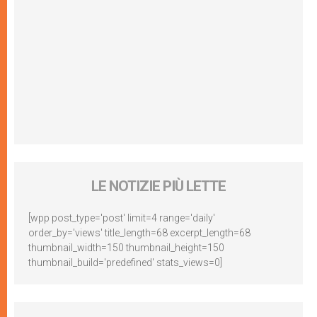
LE NOTIZIE PIÙ LETTE
[wpp post_type='post' limit=4 range='daily'
order_by='views' title_length=68 excerpt_length=68
thumbnail_width=150 thumbnail_height=150
thumbnail_build='predefined' stats_views=0]