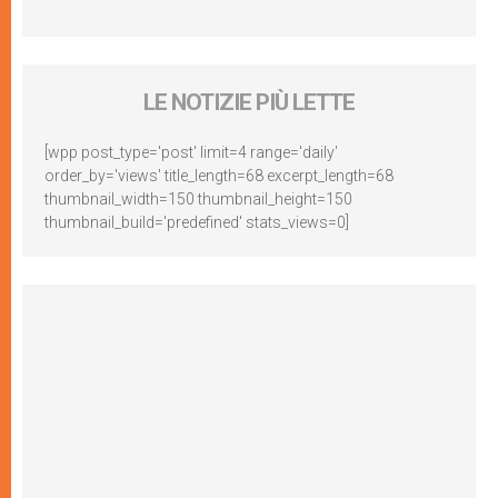
LE NOTIZIE PIÙ LETTE
[wpp post_type='post' limit=4 range='daily'
order_by='views' title_length=68 excerpt_length=68
thumbnail_width=150 thumbnail_height=150
thumbnail_build='predefined' stats_views=0]