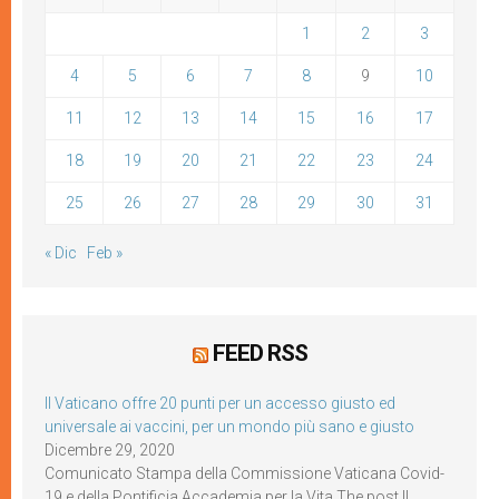
1
2
3
4
5
6
7
8
9
10
11
12
13
14
15
16
17
18
19
20
21
22
23
24
25
26
27
28
29
30
31
« Dic
Feb »
FEED RSS
Il Vaticano offre 20 punti per un accesso giusto ed
universale ai vaccini, per un mondo più sano e giusto
Dicembre 29, 2020
Comunicato Stampa della Commissione Vaticana Covid-
19 e della Pontificia Accademia per la Vita The post Il