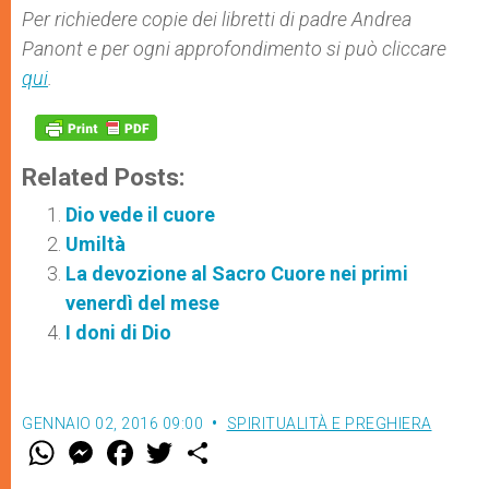
Per richiedere copie dei libretti di padre Andrea
Panont e per ogni approfondimento si può cliccare
qui
.
Related Posts:
Dio vede il cuore
Umiltà
La devozione al Sacro Cuore nei primi
venerdì del mese
I doni di Dio
GENNAIO 02, 2016 09:00
SPIRITUALITÀ E PREGHIERA
W
M
F
T
S
h
e
a
w
h
a
s
c
i
a