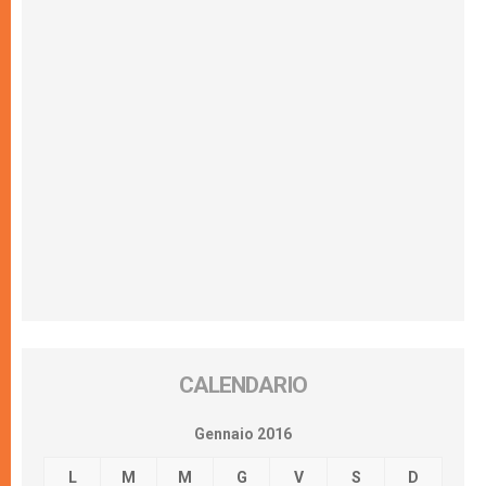
CALENDARIO
Gennaio 2016
L
M
M
G
V
S
D