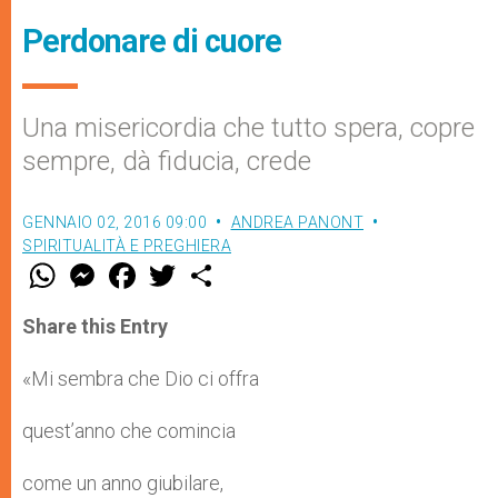
Perdonare di cuore
Una misericordia che tutto spera, copre
sempre, dà fiducia, crede
GENNAIO 02, 2016 09:00
ANDREA PANONT
SPIRITUALITÀ E PREGHIERA
W
M
F
T
S
h
e
a
w
h
a
s
c
i
a
t
s
e
t
r
Share this Entry
s
e
b
t
e
A
n
o
e
p
g
o
r
«Mi sembra che Dio ci offra
p
e
k
r
quest’anno che comincia
come un anno giubilare,