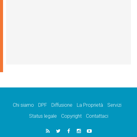
Chi siamo
DPF
Diffusione
La Proprietà
Servizi
Status legale
Copyright
Contattaci