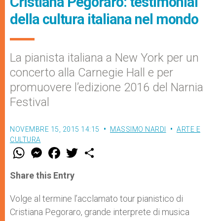
Cristiana Pegoraro: testimonial
della cultura italiana nel mondo
La pianista italiana a New York per un
concerto alla Carnegie Hall e per
promuovere l’edizione 2016 del Narnia
Festival
NOVEMBRE 15, 2015 14:15
MASSIMO NARDI
ARTE E
CULTURA
W
M
F
T
S
h
e
a
w
h
a
s
c
i
a
t
s
e
t
r
Share this Entry
s
e
b
t
e
A
n
o
e
p
g
o
r
Volge al termine l’acclamato tour pianistico di
p
e
k
Cristiana Pegoraro, grande interprete di musica
r