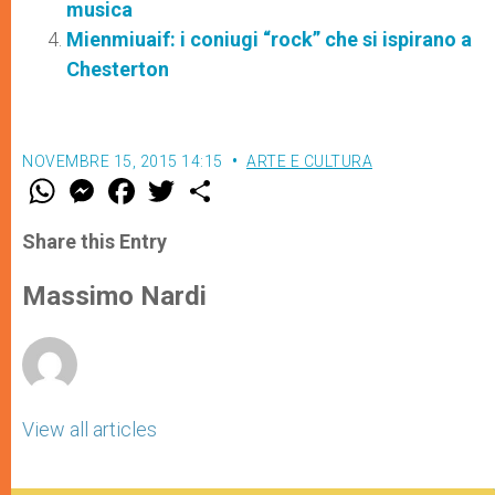
musica
Mienmiuaif: i coniugi “rock” che si ispirano a
Chesterton
NOVEMBRE 15, 2015 14:15
ARTE E CULTURA
W
M
F
T
S
h
e
a
w
h
a
s
c
i
a
t
s
e
t
r
Share this Entry
s
e
b
t
e
A
n
o
e
p
g
o
r
Massimo Nardi
p
e
k
r
View all articles