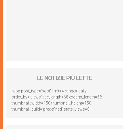
LE NOTIZIE PIÙ LETTE
[wpp post_type='post' limit=4 range='daily'
order_by='views' title_length=68 excerpt_length=68
thumbnail_width=150 thumbnail_height=150
thumbnail_build='predefined' stats_views=0]