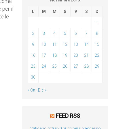
Novembre 2015
i come
 per il
L
M
M
G
V
S
D
te le
1
2
3
4
5
6
7
8
9
10
11
12
13
14
15
16
17
18
19
20
21
22
23
24
25
26
27
28
29
30
« Ott
Dic »
FEED RSS
Il Vaticano offre 20 punti per un accesso