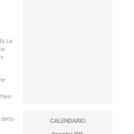
tà. La
zia
ni
bbe
 Thein
 detto
CALENDARIO