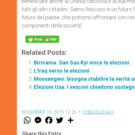
beneficiare anche la Chiesa cattolica e la sua mis
tutti gli altri cittadini. Siamo fiduciosi in un futur
futuro del paese, che potremo affrontare con rinnov
componenti della società”.
Related Posts:
Birmania. San Suu Kyi vince le elezioni
L'Iraq verso le elezioni
Monsengwo: bisogna stabilire la verità s
Elezioni Usa. I vescovi chiedono sostegno
NOVEMBRE 10, 2015 12:25
CHIESE LOCALI
W
M
F
T
S
h
e
a
w
h
a
s
c
i
a
t
s
e
t
r
Share this Entry