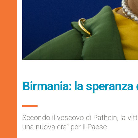
Birmania: la speranza 
Secondo il vescovo di Pathein, la vi
una nuova era” per il Paese