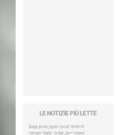
LE NOTIZIE PIÙ LETTE
[wpp post_type='post' limit=4
range='daily' order_by='views'