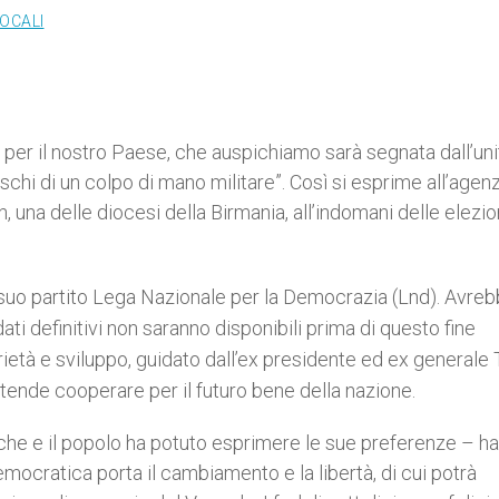
LOCALI
per il nostro Paese, che auspichiamo sarà segnata dall’uni
chi di un colpo di mano militare”. Così si esprime all’agen
n
, una delle diocesi della Birmania
, all’indomani delle elezio
 suo partito Lega Nazionale per la Democrazia (Lnd). Avre
ati definitivi non saranno disponibili prima di questo fine
darietà e sviluppo, guidato dall’ex presidente ed ex generale
tende cooperare per il futuro bene della nazione.
che e il popolo ha potuto esprimere le sue preferenze – ha
ocratica porta il cambiamento e la libertà, di cui potrà