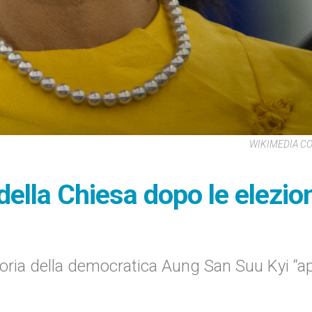
WIKIMEDIA 
della Chiesa dopo le elezio
ttoria della democratica Aung San Suu Kyi “a