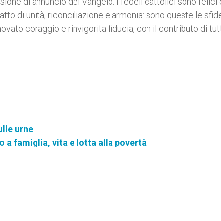
sione di annuncio del Vangelo. I fedeli cattolici sono felic
o fatto di unità, riconciliazione e armonia: sono queste le sfide
ato coraggio e rinvigorita fiducia, con il contributo di tut
ulle urne
 a famiglia, vita e lotta alla povertà