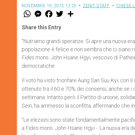
NOVEMBRE 10, 2015 12:25
ZENIT STAFF
CHIESE 
W
M
F
T
S
h
e
a
w
h
a
s
c
i
a
t
s
e
t
r
Share this Entry
s
e
b
t
e
A
n
o
e
p
g
o
r
“Nutriamo grandi speranze. Si apre una nuova era 
p
e
k
popolazione è felice e non sembra che ci siano ris
r
Fides
mons.
John
Hsane
Hgyi
, vescovo di
Pathei
democratiche.
Il voto ha visto trionfare
Aung
San Suu Kyi, con il
ottenuto tra il 60 e 70% dei consensi, anche se i d
settimana.
Intanto però il Partito di unione, soli
Sein, ha ammesso la sconfitta, affermando che in
“Le elezioni sono state fondamentalmente pacifi
a Fides mons. John Hsane Hgyi -. La nuova era dem