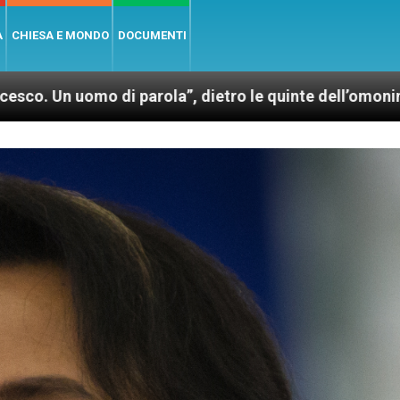
A
CHIESA E MONDO
DOCUMENTI
parola”, dietro le quinte dell’omonimo film di Wim We