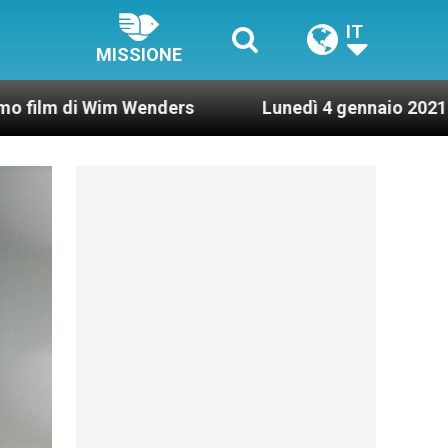
IT
MISSIONE
nders
Lunedì 4 gennaio 2021: Possesso cardina