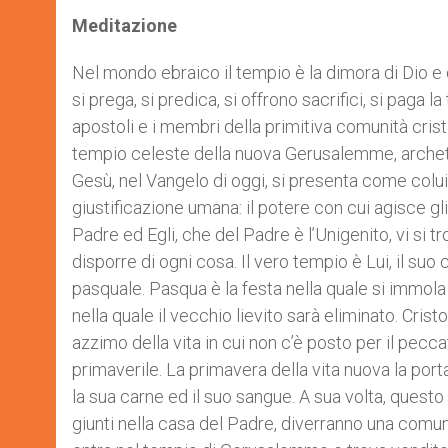
Meditazione
Nel mondo ebraico il tempio è la dimora di Dio e d
si prega, si predica, si offrono sacrifici, si paga l
apostoli e i membri della primitiva comunità cristi
tempio celeste della nuova Gerusalemme, archeti
Gesù, nel Vangelo di oggi, si presenta come colu
giustificazione umana: il potere con cui agisce gl
Padre ed Egli, che del Padre è l’Unigenito, vi si 
disporre di ogni cosa. Il vero tempio è Lui, il suo 
pasquale. Pasqua è la festa nella quale si immola 
nella quale il vecchio lievito sarà eliminato. Crist
azzimo della vita in cui non c’è posto per il peccat
primaverile. La primavera della vita nuova la port
la sua carne ed il suo sangue. A sua volta, questo 
giunti nella casa del Padre, diverranno una comu