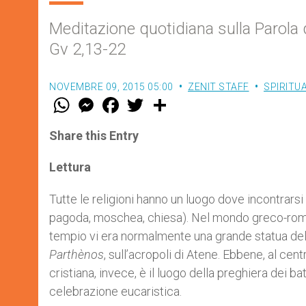
Meditazione quotidiana sulla Parola 
Gv 2,13-22
NOVEMBRE 09, 2015 05:00
ZENIT STAFF
SPIRITU
W
M
F
T
S
h
e
a
w
h
a
s
c
i
a
t
s
e
t
r
Share this Entry
s
e
b
t
e
A
n
o
e
p
g
o
r
Lettura
p
e
k
r
Tutte le religioni hanno un luogo dove incontrarsi 
pagoda, moschea, chiesa). Nel mondo greco-romano 
tempio vi era normalmente una grande statua dell
Parthènos
, sull’acropoli di Atene. Ebbene, al ce
cristiana, invece, è il luogo della preghiera dei ba
celebrazione eucaristica.