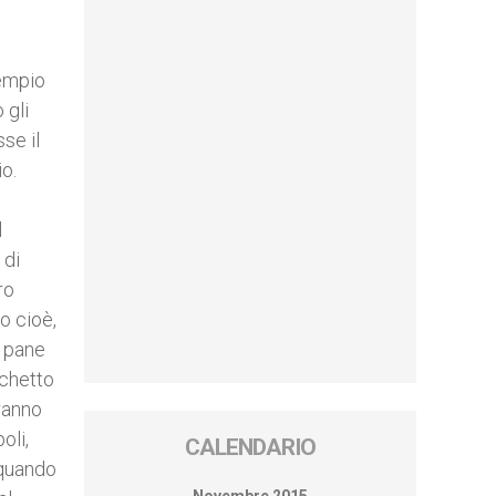
tempio
 gli
se il
o.
l
 di
ro
o cioè,
l pane
nchetto
eranno
oli,
CALENDARIO
 quando