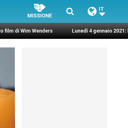
IT
MISSIONE
ders
Lunedì 4 gennaio 2021: Possesso cardinali