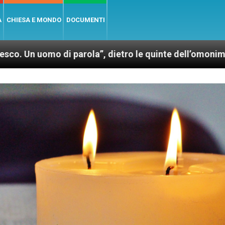
A
CHIESA E MONDO
DOCUMENTI
arola”, dietro le quinte dell’omonimo film di Wim Wen