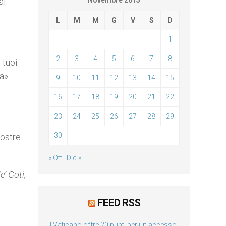
al
Novembre 2015
L
M
M
G
V
S
D
1
2
3
4
5
6
7
8
 tuoi
ia»
9
10
11
12
13
14
15
16
17
18
19
20
21
22
23
24
25
26
27
28
29
30
nostre
« Ott
Dic »
’ Goti,
FEED RSS
Il Vaticano offre 20 punti per un accesso