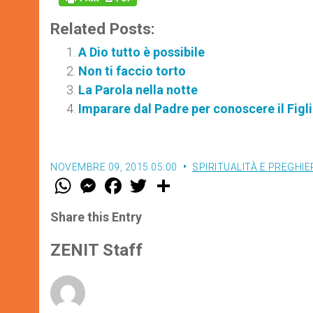
Related Posts:
A Dio tutto è possibile
Non ti faccio torto
La Parola nella notte
Imparare dal Padre per conoscere il Figl
NOVEMBRE 09, 2015 05:00
SPIRITUALITÀ E PREGHIE
W
M
F
T
S
h
e
a
w
h
a
s
c
i
a
t
s
e
t
r
Share this Entry
s
e
b
t
e
A
n
o
e
p
g
o
r
ZENIT Staff
p
e
k
r