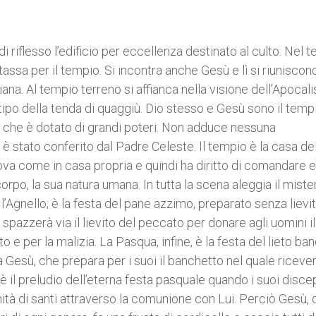
i riflesso l’edificio per eccellenza destinato al culto. Nel 
a tassa per il tempio. Si incontra anche Gesù e lì si riuniscono
ana. Al tempio terreno si affianca nella visione dell’Apocalis
po della tenda di quaggiù. Dio stesso e Gesù sono il tempi
i che è dotato di grandi poteri. Non adduce nessuna
i è stato conferito dal Padre Celeste. Il tempio è la casa de
trova come in casa propria e quindi ha diritto di comandare e
corpo, la sua natura umana. In tutta la scena aleggia il miste
l’Agnello; è la festa del pane azzimo, preparato senza lievit
o spazzerà via il lievito del peccato per donare agli uomini i
o e per la malizia. La Pasqua, infine, è la festa del lieto ba
a Gesù, che prepara per i suoi il banchetto nel quale ricev
è il preludio dell’eterna festa pasquale quando i suoi discep
nità di santi attraverso la comunione con Lui. Perciò Gesù,