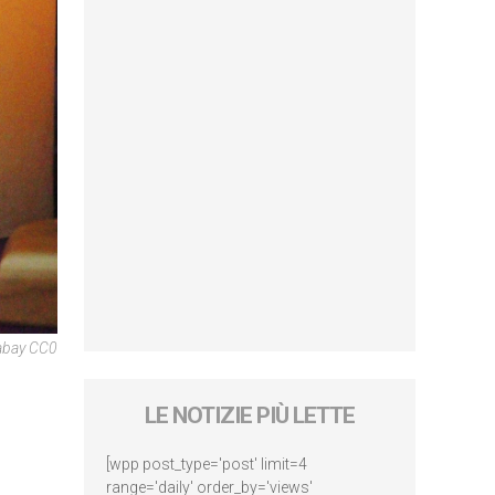
abay CC0
LE NOTIZIE PIÙ LETTE
[wpp post_type='post' limit=4
range='daily' order_by='views'