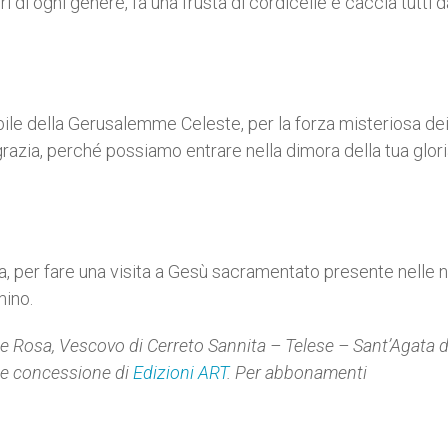
di ogni genere, fa una frusta di cordicelle e caccia tutti d
sibile della Gerusalemme Celeste, per la forza misteriosa dei
grazia, perché possiamo entrare nella dimora della tua glor
, per fare una visita a Gesù sacramentato presente nelle 
mino.
e Rosa, Vescovo di Cerreto Sannita – Telese – Sant’Agata de
le concessione di
Edizioni ART
. Per abbonamenti