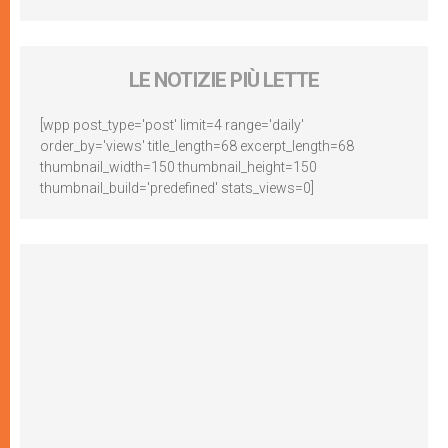
LE NOTIZIE PIÙ LETTE
[wpp post_type='post' limit=4 range='daily'
order_by='views' title_length=68 excerpt_length=68
thumbnail_width=150 thumbnail_height=150
thumbnail_build='predefined' stats_views=0]