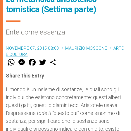
tomistica (Settima parte)
Ente come essenza
NOVEMBRE 07, 2015 08:00
MAURIZIO MOSCONE
ARTE
E CULTURA
W
M
F
T
S
h
e
a
w
h
a
s
c
i
a
t
s
e
t
r
Share this Entry
s
e
b
t
e
A
n
o
e
p
g
o
r
Il mondo è un insieme di sostanze, le quali sono gli
p
e
k
individui che esistono concretamente: questi alberi,
r
questi gatti, questi ciclamini ecc. Aristotele usava
l’espressione
tode ti
“questo qui” come sinonimo di
sostanza, per significare che le sostanze sono
individuali e si possono indicare con un dito: esiste