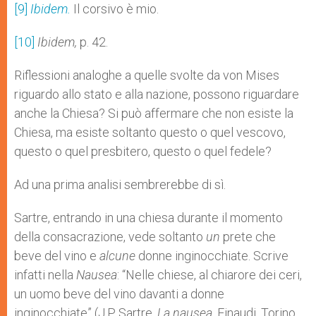
[9]
Ibidem.
Il corsivo è mio.
[10]
Ibidem,
p. 42.
Riflessioni analoghe a quelle svolte da von Mises
riguardo allo stato e alla nazione, possono riguardare
anche la Chiesa? Si può affermare che non esiste la
Chiesa, ma esiste soltanto questo o quel vescovo,
questo o quel presbitero, questo o quel fedele?
Ad una prima analisi sembrerebbe di sì.
Sartre, entrando in una chiesa durante il momento
della consacrazione, vede soltanto
un
prete che
beve del vino e
alcune
donne inginocchiate. Scrive
infatti nella
Nausea
: “Nelle chiese, al chiarore dei ceri,
un uomo beve del vino davanti a donne
inginocchiate” (J.P. Sartre,
La nausea
, Einaudi, Torino