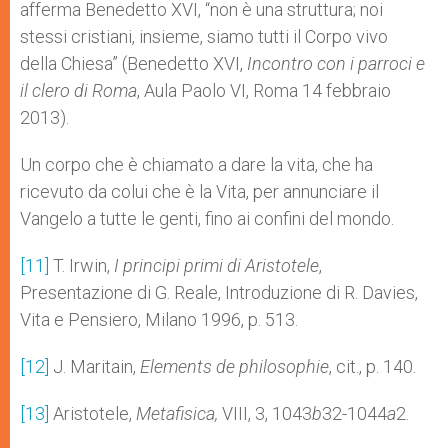
afferma Benedetto XVI, “non è una struttura; noi
stessi cristiani, insieme, siamo tutti il Corpo vivo
della Chiesa” (Benedetto XVI,
Incontro con i parroci e
il clero di Roma
, Aula Paolo VI, Roma 14 febbraio
2013).
Un corpo che è chiamato a dare la vita, che ha
ricevuto da colui che è la Vita, per annunciare il
Vangelo a tutte le genti, fino ai confini del mondo.
[11]
T. Irwin,
I principi primi di Aristotele
,
Presentazione di G. Reale, Introduzione di R. Davies,
Vita e Pensiero, Milano 1996, p. 513.
[12]
J. Maritain,
Elements de philosophie
, cit., p. 140.
[13]
Aristotele,
Met
afisica,
VIII, 3, 1043
b
32-1044
a
2.