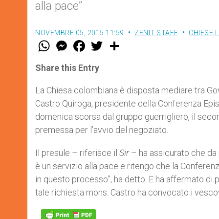
alla pace”
NOVEMBRE 05, 2015 11:59
ZENIT STAFF
CHIESE 
W
M
F
T
S
h
e
a
w
h
a
s
c
i
a
t
s
e
t
r
Share this Entry
s
e
b
t
e
A
n
o
e
p
g
o
r
La Chiesa colombiana è disposta mediare tra Gove
p
e
k
Castro Quiroga, presidente della Conferenza Epis
r
domenica scorsa dal gruppo guerrigliero, il secon
premessa per l’avvio del negoziato.
Il presule – riferisce il
Sir
– ha assicurato che da p
è un servizio alla pace e ritengo che la Conferen
in questo processo”, ha detto. E ha affermato di 
tale richiesta mons. Castro ha convocato i vesco