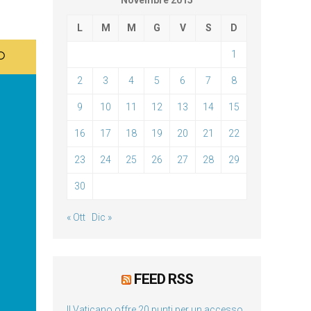
Novembre 2015
L
M
M
G
V
S
D
1
2
3
4
5
6
7
8
9
10
11
12
13
14
15
16
17
18
19
20
21
22
23
24
25
26
27
28
29
30
« Ott
Dic »
FEED RSS
Il Vaticano offre 20 punti per un accesso