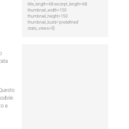
title_length=68 excerpt_length=68
thumbnail_width=150
thumbnail_height=150
thumbnail_build='predefined'
stats_views=0]
o
zata
“Questo
ssibile
to a