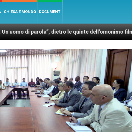
A
CHIESA E MONDO
DOCUMENTI
arola”, dietro le quinte dell’omonimo film di Wim We