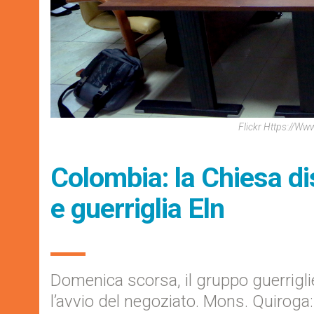
Flickr Https://w
Colombia: la Chiesa d
e guerriglia Eln
Domenica scorsa, il gruppo guerriglie
l’avvio del negoziato. Mons. Quiroga