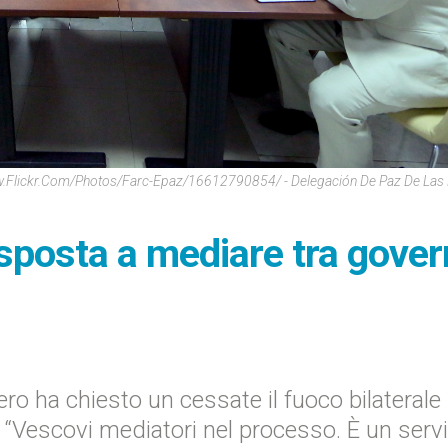
ww.flickr.com/photos/farc-Epaz/16612790854/ - Delegación De Paz De La
isposta a mediare tra gove
ro ha chiesto un cessate il fuoco bilaterale
: “Vescovi mediatori nel processo. È un servi