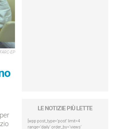
s FARC-EP
rno
LE NOTIZIE PIÙ LETTE
 per
[wpp post_type='post' limit=4
zio
range='daily' order_by='views'