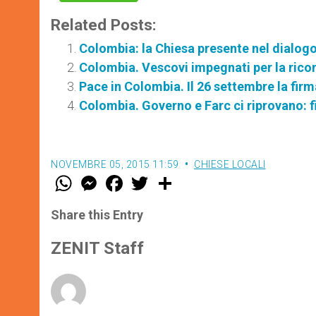
Related Posts:
Colombia: la Chiesa presente nel dialogo
Colombia. Vescovi impegnati per la rico
Pace in Colombia. Il 26 settembre la fir
Colombia. Governo e Farc ci riprovano: 
NOVEMBRE 05, 2015 11:59
CHIESE LOCALI
W
M
F
T
S
h
e
a
w
h
a
s
c
i
a
t
s
e
t
r
Share this Entry
s
e
b
t
e
A
n
o
e
p
g
o
r
ZENIT Staff
p
e
k
r