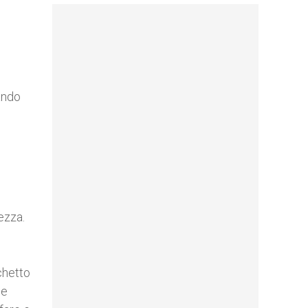
ando
ezza.
chetto
se