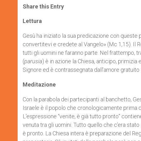
t
s
e
t
r
Share this Entry
s
e
b
t
e
A
n
o
e
p
g
o
r
Lettura
p
e
k
r
Gesù ha iniziato la sua predicazione con queste p
convertitevi e credete al Vangelo» (Mc 1,15). Il 
tutti gli uomini ne faranno parte. Nel frattempo, tr
(
parusia
) è in azione la Chiesa, anticipo, primizi
Signore ed è contrassegnata dall’amore gratuito e
Meditazione
Con la parabola dei partecipanti al banchetto, Ge
Israele è il popolo che cronologicamente prima di 
L’espressione “venite, è già tutto pronto” contiene
venuta tra gli uomini. Tutto quello che c’era stat
è pronto. La Chiesa intera è preparazione del Regn