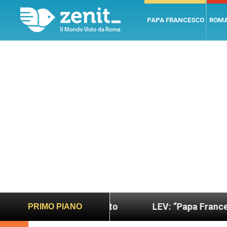
PAPA FRANCESCO
ROM
o e giusto
LEV: “Papa Francesco. Un uomo di pa
PRIMO PIANO