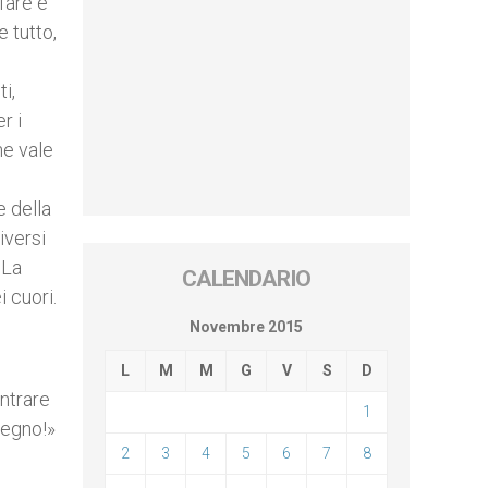
fare e
 tutto,
i,
r i
he vale
e della
iversi
 La
CALENDARIO
i cuori.
Novembre 2015
L
M
M
G
V
S
D
ntrare
1
Regno!»
2
3
4
5
6
7
8