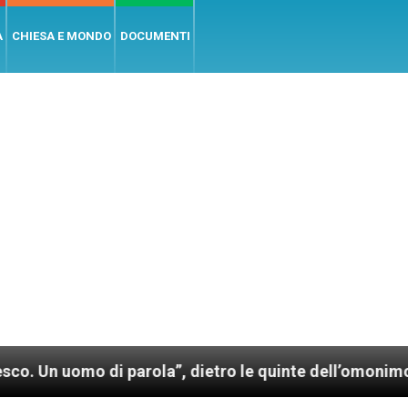
A
CHIESA E MONDO
DOCUMENTI
rola”, dietro le quinte dell’omonimo film di Wim Wend