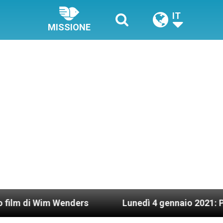
IT
MISSIONE
ers
Lunedì 4 gennaio 2021: Possesso cardinali