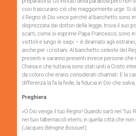
preparatoria. Gli invitati della parabola però no
cosi trascurano ciò che maggiormente urge. Si d
il Regno di Dio vince perché al banchetto sono inv
disprezzata dai dottori della legge, trova il suo po
scarti, come si esprime Papa Francesco, sono in re
viottoli e lungo le siepi – è diramato agli estrane
anche per i cristiani. Al banchetto celeste del
presenti e saranno presenti invece persone che n
Chiesa e che tuttavia sono stati uniti a Cristo in
da coloro che erano considerati chiamati. E la ca
differenza la fa la fede, la fiducia in Dio che sal
Preghiera
«O Dio venga il tuo Regno! Quando sarò nel Tuo 
nei tuoi tabernacoli eterni, in quella città che n
(Jacques Bénigne Bossuet
).