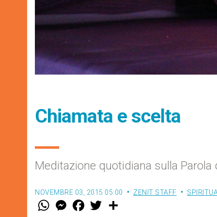
Chiamata e scelta
Meditazione quotidiana sulla Parola 
NOVEMBRE 03, 2015 05:00
ZENIT STAFF
SPIRITU
W
M
F
T
S
h
e
a
w
h
a
s
c
i
a