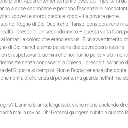
n sono pronti. Apparentemente, hanno cose più importanti da 
anno a cose secondarie e perdono l’essenziale. Nonostante
itati «poveri e storpi, ciechi e zoppi». La povera gente,
sto nel Regno di Dio. Quelli che i farisei consideravano rifiut
altà i prescelti. Un secondo invito – questa volta fuori, pe
i, ai lontani, a coloro che erano esclusi. È un avvertimento c
 Regno di Dio mancheranno persone che dovrebbero essere
on si aspettavano, uomini che non fanno parte visibilment
teriormente senza conoscere la Chiesa. I prescelti saranno d
sa del Signore si riempirà. Non è l’appartenenza che conta.
va, che non fa preferenza di persona, ma guarda nell’intimo de
Regno? L’anima brama, languisce, viene meno anelando di e
on cadrà mai in rovina. Oh! Potessi giungere subito a questo 