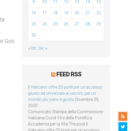
9
10
11
12
13
14
15
16
17
18
19
20
21
22
ità
23
24
25
26
27
28
29
30
’ Goti,
« Ott
Dic »
FEED RSS
Il Vaticano offre 20 punti per un accesso
giusto ed universale ai vaccini, per un
mondo più sano e giusto
Dicembre 29,
2020
Comunicato Stampa della Commissione
Vaticana Covid-19 e della Pontificia
Accademia per la Vita The post Il
Vaticano offre 20 punti per un accesso