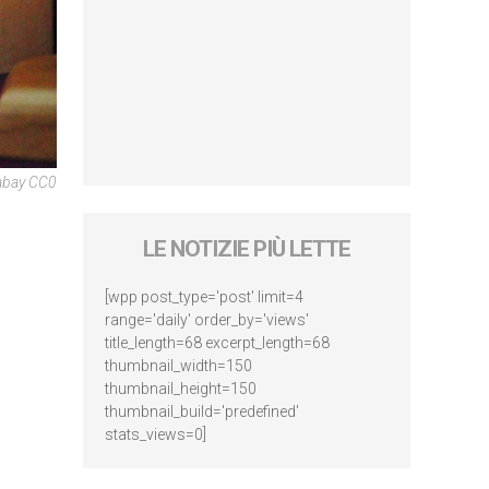
abay CC0
LE NOTIZIE PIÙ LETTE
[wpp post_type='post' limit=4
range='daily' order_by='views'
title_length=68 excerpt_length=68
thumbnail_width=150
thumbnail_height=150
thumbnail_build='predefined'
stats_views=0]